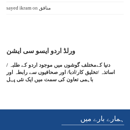
منافق
on
sayed ikram
ورلڈ اردو ایسو سی ایشن
دنیا کےمختلف گوشوں میں موجود اردو کے طلبہ /
اساتذہ /تخلیق کار/ادبا/ اور صحافیوں سے رابطہ اور
باہمی تعاون کی سمت میں ایک نئی پہل
ہمارے بارے میں