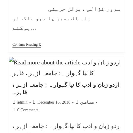
سرور غزالی ،برلن جرمنی
راہ طلب میں چلے جو خاکسار
ہوگئے…
Continue Reading
اردو زبان و ادب کا نیا گہوار ہ : جامعہ ازہر ،
قاہرہ
مضامین
December 15, 2018
admin
0 Comments
ردو زبان و ادب کا نیا گہوار ہ : جامعہ ازہر ،