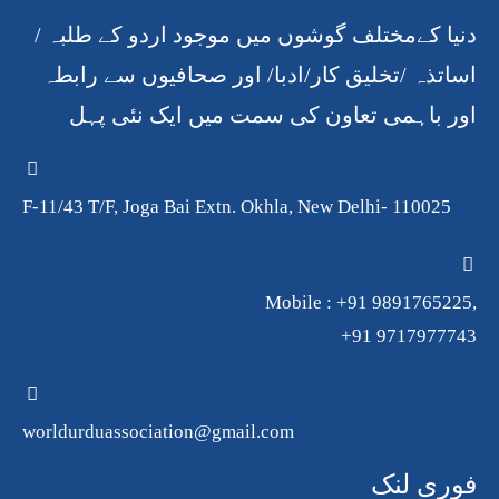
دنیا کےمختلف گوشوں میں موجود اردو کے طلبہ /
اساتذہ /تخلیق کار/ادبا/ اور صحافیوں سے رابطہ
اور باہمی تعاون کی سمت میں ایک نئی پہل
F-11/43 T/F, Joga Bai Extn. Okhla, New Delhi- 110025
Mobile : +91 9891765225,
+91 9717977743
worldurduassociation@gmail.com
فوری لنک