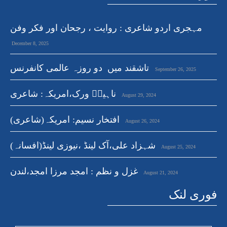
مہجری اردو شاعری : روایت ، رجحان اور فکر وفن
December 8, 2025
تاشقند میں دو روزہ عالمی کانفرنس
September 26, 2025
ناہیدؔ ورک،امریکہ: شاعری
August 29, 2024
افتخار نسیم: امریکہ(شاعری)
August 26, 2024
شہزاد علی،آک لینڈ ،نیوزی لینڈ(افسانہ)
August 25, 2024
غزل و نظم : امجد مرزا امجد،لندن
August 21, 2024
فوری لنک