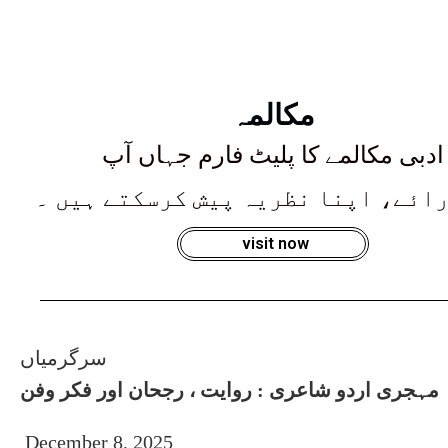
مکالمہ
ادبی مکالمے کا پلیٹ فارم جہاں آپ
رائے، اپنا نظریہ پیش کرسکتے ہیں ۔
visit now
سرگرمیاں
مہجری اردو شاعری : روایت ، رجحان اور فکر وفن
December 8, 2025