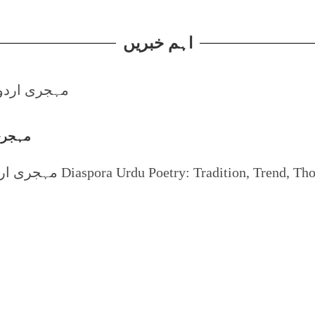
اہم خبریں
مہجری 
مہجری اردو شاعری : روایت 