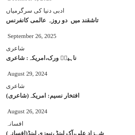
ادبی دنیا کی سرگرمیاں
تاشقند میں دو روزہ عالمی کانفرنس
September 26, 2025
شاعری
ناہیدؔ ورک،امریکہ: شاعری
August 29, 2024
شاعری
افتخار نسیم: امریکہ(شاعری)
August 26, 2024
افسانہ
شہزاد علی،آک لینڈ ،نیوزی لینڈ(افسانہ)