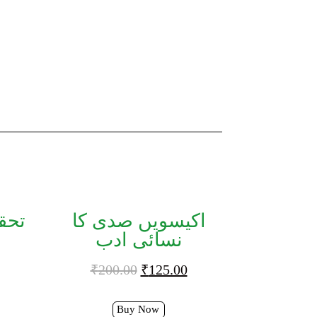
اکیسویں صدی کا
تحقی
نسائی ادب
₹
200.00
₹
125.00
Buy Now