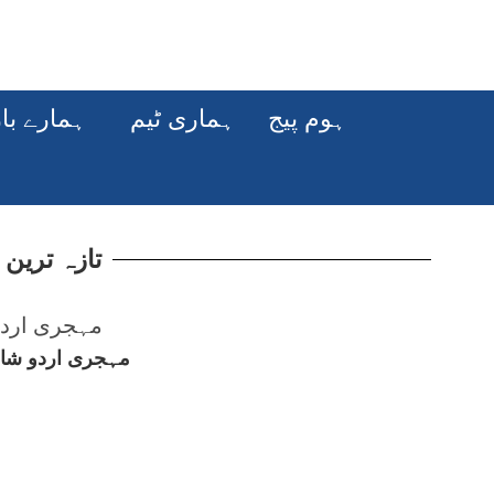
ہوم پیج
ہماری ٹیم
ہمارے با
تازہ ترین
مہجری اردو شاع