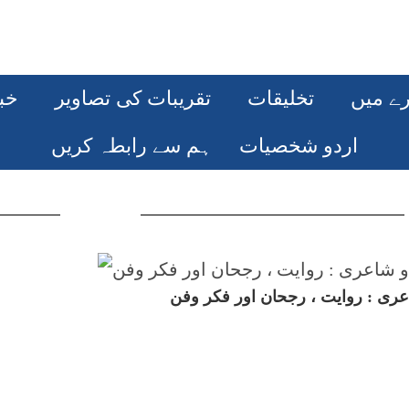
رے میں
تخلیقات
تقریبات کی تصاویر
خب
اردو شخصیات
ہم سے رابطہ کریں
ری : روایت ، رجحان اور فکر وفن