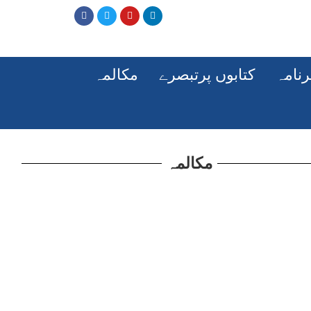
رنامہ
کتابوں پرتبصرے
مکالمہ
مکالمہ