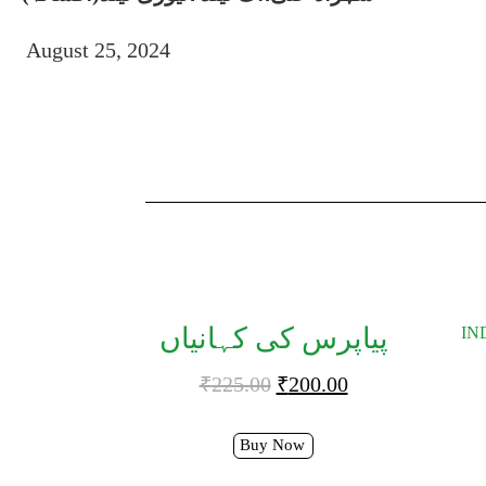
August 25, 2024
پیاپرس کی کہانیاں
IN
₹
225.00
₹
200.00
Buy Now