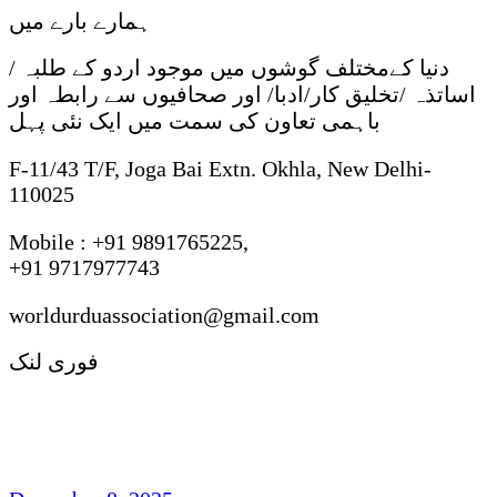
ہمارے بارے میں
دنیا کےمختلف گوشوں میں موجود اردو کے طلبہ /
اساتذہ /تخلیق کار/ادبا/ اور صحافیوں سے رابطہ اور
باہمی تعاون کی سمت میں ایک نئی پہل
F-11/43 T/F, Joga Bai Extn. Okhla, New Delhi-
110025
Mobile : +91 9891765225,
+91 9717977743
worldurduassociation@gmail.com
فوری لنک
مہجری اردو شاعری : روایت ، رجحان اور فکر
وفن