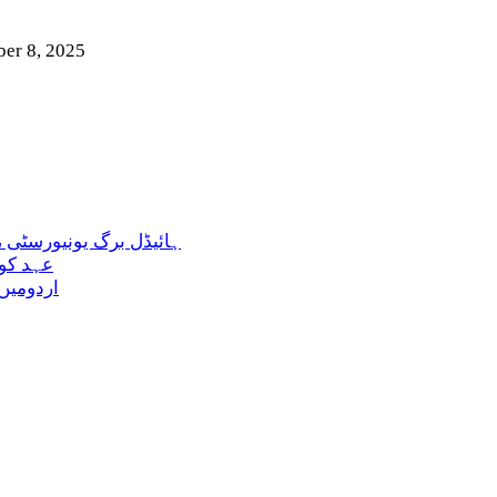
er 8, 2025
ہائیڈل برگ یونیورسٹی 
عہد کور
اردومیں