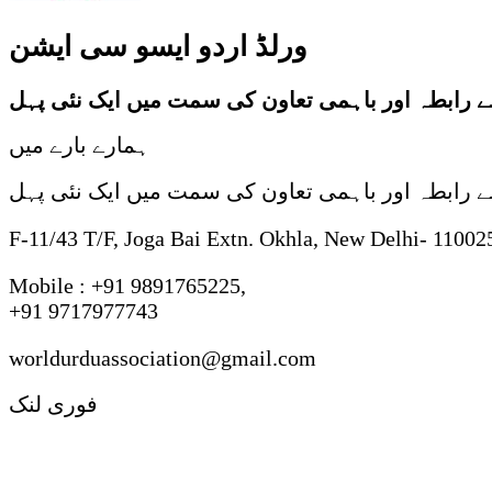
ورلڈ اردو ایسو سی ایشن
 سے رابطہ اور باہمی تعاون کی سمت میں ایک نئی پہل
ہمارے بارے میں
 سے رابطہ اور باہمی تعاون کی سمت میں ایک نئی پہل
F-11/43 T/F, Joga Bai Extn. Okhla, New Delhi- 11002
Mobile : +91 9891765225,
+91 9717977743
worldurduassociation@gmail.com
فوری لنک
ی اردو شاعری : روایت ، رجحان اور فکر وفن