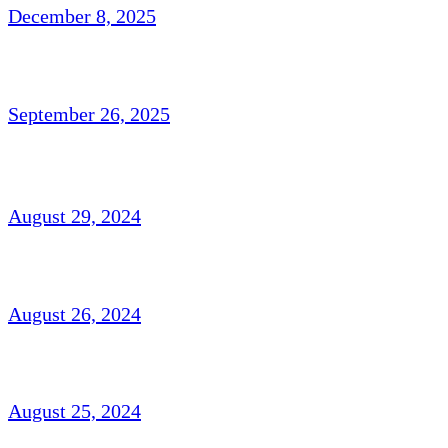
December 8, 2025
تاشقند میں دو روزہ عالمی کانفرنس
September 26, 2025
ناہیدؔ ورک،امریکہ: شاعری
August 29, 2024
افتخار نسیم: امریکہ(شاعری)
August 26, 2024
شہزاد علی،آک لینڈ ،نیوزی لینڈ(افسانہ)
August 25, 2024