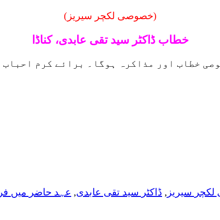
(خصوصی لکچر سیریز)
خطاب ڈاکٹر سید تقی عابدی، کناڈا
صوصی خطاب اور مذاکرہ ہوگا۔ برائے کرم احباب 
کچر سیریز
,
ڈاکٹر سید تقی عابدی
,
عہد حاضر میں فر