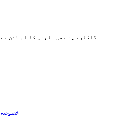
ڈاکٹر سید تقی عابدی کا آن لائن خ
خصوصی ل