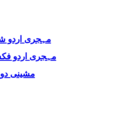
مہجری اردو شا
مہجری اردو فکش
مشینی دور 