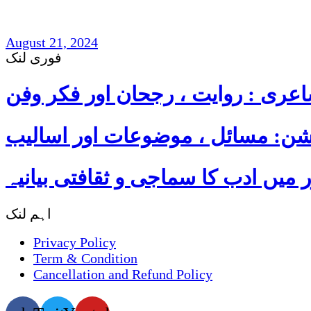
غزل و نظم : امجد مرزا امجد،لندن
August 21, 2024
فوری لنک
عری : روایت ، رجحان اور فکر وفن
ن: مسائل ، موضوعات اور اسالیب
میں ادب کا سماجی و ثقافتی بیانیہ
اہم لنک
Privacy Policy
Term & Condition
Cancellation and Refund Policy