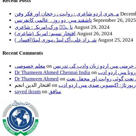
Recent Posts
Decemb
مہجری اردو شاعری : روایت ، رجحان اور فکر وفن
September 26, 2025
تاشقند میں دو روزہ عالمی کانفرنس
August 29, 2024
ناہیدؔ ورک،امریکہ: شاعری
August 26, 2024
افتخار نسیم: امریکہ(شاعری)
August 25, 2024
شہزاد علی،آک لینڈ ،نیوزی لینڈ(افسانہ)
Recent Comments
، جرمنی میں اردو زبان وادب کی تدریس
on
معلم خصوصی
ونا میں اردو ادب
on
Dr Thameem Ahmed Chennai India
 نعت گوئی روایت اور محفل نعت
on
Dr Thameem Ahmed
رپورتاژ: اکیسویں صدی میں اردو ادب
on
افتخار الدین انجم
منافق
on
sayed ikram