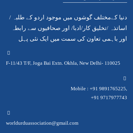
دنیا کےمختلف گوشوں میں موجود اردو کے طلبہ /
اساتذہ /تخلیق کار/ادبا/ اور صحافیوں سے رابطہ
اور باہمی تعاون کی سمت میں ایک نئی پہل
F-11/43 T/F, Joga Bai Extn. Okhla, New Delhi- 110025
Mobile : +91 9891765225,
+91 9717977743
worldurduassociation@gmail.com