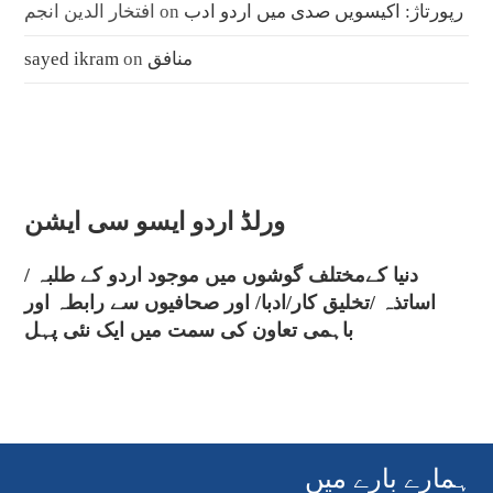
رپورتاژ: اکیسویں صدی میں اردو ادب
on
افتخار الدین انجم
منافق
on
sayed ikram
ورلڈ اردو ایسو سی ایشن
دنیا کےمختلف گوشوں میں موجود اردو کے طلبہ /
اساتذہ /تخلیق کار/ادبا/ اور صحافیوں سے رابطہ اور
باہمی تعاون کی سمت میں ایک نئی پہل
ہمارے بارے میں