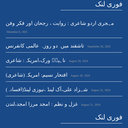
فوری لنک
مہجری اردو شاعری : روایت ، رجحان اور فکر وفن
December 8, 2025
تاشقند میں دو روزہ عالمی کانفرنس
September 26, 2025
ناہیدؔ ورک،امریکہ: شاعری
August 29, 2024
افتخار نسیم: امریکہ(شاعری)
August 26, 2024
شہزاد علی،آک لینڈ ،نیوزی لینڈ(افسانہ)
August 25, 2024
غزل و نظم : امجد مرزا امجد،لندن
August 21, 2024
فوری لنک