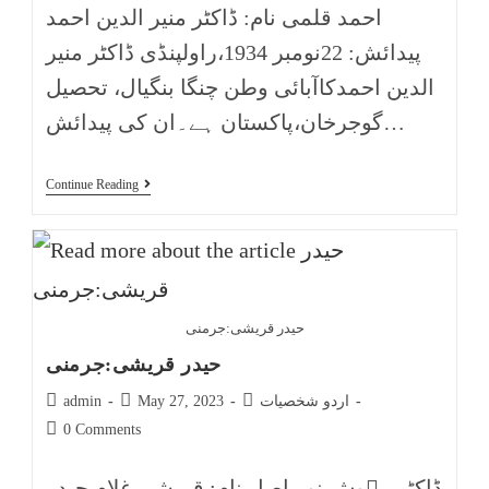
احمد قلمی نام: ڈاکٹر منیر الدین احمد
پیدائش: 22نومبر 1934،راولپنڈی ڈاکٹر منیر
الدین احمدکاآبائی وطن چنگا بنگیال، تحصیل
گوجرخان،پاکستان ہے۔ان کی پیدائش…
Continue Reading
حیدر قریشی:جرمنی
حیدر قریشی:جرمنی
اردو شخصیات
May 27, 2023
admin
0 Comments
ڈاکٹر مہوش نور اصل نام: قریشی غلام حیدر