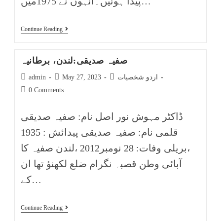
پیدا ہوئیں۔انہوں نے 1975میں…
Continue Reading
صفیہ صدیقی:لندن، برطانیہ
اردو شخصیات
May 27, 2023
admin
0 Comments
ڈاکٹر مہوش نور اصل نام: صفیہ صدیقی
قلمی نام: صفیہ صدیقی پیدائش : 1935
،بریلی وفات: 28 نومبر2012 ،لندن صفیہ کا
آبائی وطن قصبہ نگرام ضلع لکھنؤ تھا ان
کے…
Continue Reading