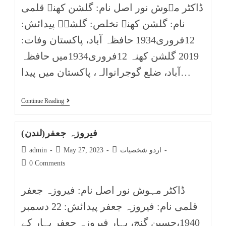
ڈاکٹر مہوش نور اصل نام: گلشن کھنہ قلمی
نام: گلشن کھنہ تخلص: گلشنؔ پیدائش:
12فروری1934 حافظہ آباد، پاکستان وفات:
2019 گلشن کھنہ 12فروری1934میں حافظہ
آباد، ضلع گوجرانوالہ، پاکستان میں پیدا…
Continue Reading
فیروزہ جعفر(لندن)
اردو شخصیات
May 27, 2023
admin
0 Comments
ڈاکٹر مہوش نور اصل نام: فیروزہ جعفر
قلمی نام: فیروزہ جعفر پیدائش: 22 دسمبر
1940،حسین گنج، بہار فیروزہ جعفر بہار کے