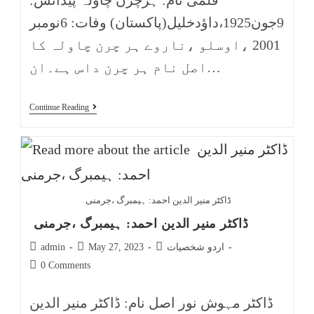
قلمی نام: ہرچرن چاولہ پیدائش:
9جون1925،داؤدخلیل(پاکستان) وفات: 6نومبر
2001 ،اوسلو ،ناروے ہر چرن چاولہ کا
اصل نام ہر چرن داس ہے۔ان…
Continue Reading
ڈاکٹر منیر الدین احمد: ہیمبرگ ،جرمنی
ڈاکٹر منیر الدین احمد: ہیمبرگ ،جرمنی
اردو شخصیات
May 27, 2023
admin
0 Comments
ڈاکٹر مہوش نور اصل نام: ڈاکٹر منیر الدین