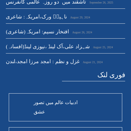
تاشقند میں دو روزہ عالمی کانفرنس
September 26, 2025
ناہیدؔ ورک،امریکہ: شاعری
August 29, 2024
افتخار نسیم: امریکہ(شاعری)
August 26, 2024
شہزاد علی،آک لینڈ ،نیوزی لینڈ(افسانہ)
August 25, 2024
غزل و نظم : امجد مرزا امجد،لندن
August 21, 2024
فوری لنک
ادبیات عالم میں تصور
عشق