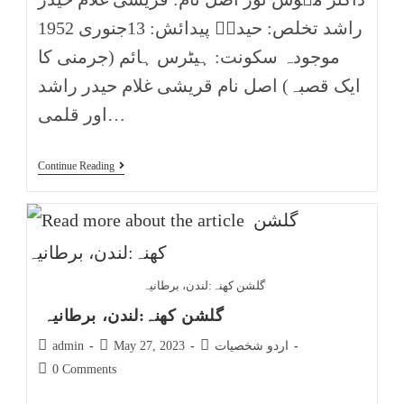
راشد تخلص: حیدرؔ پیدائش: 13جنوری 1952
موجودہ سکونت: ہیٹرس ہائم (جرمنی کا
ایک قصبہ) اصل نام قریشی غلام حیدر راشد
اور قلمی…
Continue Reading
گلشن کھنہ:لندن، برطانیہ
گلشن کھنہ:لندن، برطانیہ
اردو شخصیات
May 27, 2023
admin
0 Comments