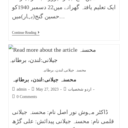
ایک تعلیم یافتہ گھرانے میں22 دسمبر 1940کو
حسین گنج(بہار)میں…
Continue Reading
محسنہ جیلانی:لندن، برطانیہ
محسنہ جیلانی:لندن، برطانیہ
اردو شخصیات
May 27, 2023
admin
0 Comments
ڈاکٹر مہوش نور اصل نام: محسنہ جیلانی
قلمی نام: محسنہ جیلانی پیدائش: علی گڑھ