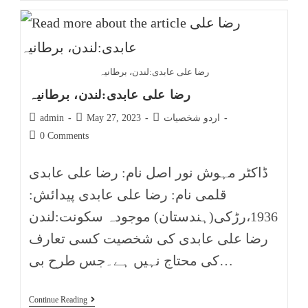
رضا علی عابدی:لندن، برطانیہ
رضا علی عابدی:لندن، برطانیہ
اردو شخصیات
May 27, 2023
admin
0 Comments
ڈاکٹر مہوش نور اصل نام: رضا علی عابدی
قلمی نام: رضا علی عابدی پیدائش:
1936،رڑکی(ہندستان) موجودہ سکونت:لندن
رضا علی عابدی کی شخصیت کسی تعارف
کی محتاج نہیں ہے۔جس طرح بی…
Continue Reading