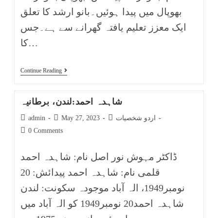
بھوپال میں پیدا ہوئیں۔بانو ارشد کا تعلق
ایک معزز تعلیم یافتہ گھرانے سے ہے۔جس
کا…
Continue Reading
شاہدہ احمد:لندن، برطانیہ
اردو شخصیات
May 27, 2023
admin
0 Comments
ڈاکٹر مہوش نور اصل نام: شاہدہ احمد
قلمی نام: شاہدہ احمد پیدائش: 20
نومبر1949، الہ آباد موجودہ سکونت: لندن
شاہدہ احمد20 نومبر1949 کو الہ آباد میں