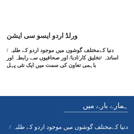
ورلڈ اردو ایسو سی ایشن
دنیا کےمختلف گوشوں میں موجود اردو کے طلبہ /
اساتذہ /تخلیق کار/ادبا/ اور صحافیوں سے رابطہ اور
باہمی تعاون کی سمت میں ایک نئی پہل
ہمارے بارے میں
دنیا کےمختلف گوشوں میں موجود اردو کے طلبہ /