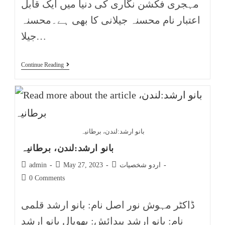
مہجری فکشن نگاری کی دنیا میں ایک قابل
اعتبار نام محسنہ جیلانی کا بھی ہے۔محسنہ
جیلا…
Continue Reading
بانو ارشد:لندن، برطانیہ
بانو ارشد:لندن، برطانیہ
اردو شخصیات
May 27, 2023
admin
0 Comments
ڈاکٹر مہوش نور اصل نام: بانو ارشد قلمی
نام: بانو ارشد پیدائش: بھوپال بانو ارشد