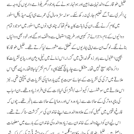
خلیل طوقار کے والد نہایت ذہین اور ہونہار ہونے کے باوجود گھریلوذمے داریوں کی وجہ سے
پرائمری سے آگے تعلیم جاری نہ رکھ سکے۔ سولہ سترہ سال کی عمرسے ہی ایک میڈیکل اسٹور
میں کام کرنے لگے۔ ان کی ذہانت کا یہ عالم تھا کہ چند ہی دنوں میں اسٹور میں موجود تمام
دوائیوں کے نام، اجزائے ترکیبی اور طریقۂ استعمال سے واقف ہوگئے اور خود بھی دوائیاں
بنانے لگے ۔ لوگ ان سے اپنی بیماریوں کے تعلق سے مشورے لیا کرتے تھے۔ خلیل طوقار کا
بچپن استنبول سے باہر زونگو لداق میں گزرا۔ اس زمانے میں ٹیلی ویژن اور ریڈیو نشریات کا
دائرہ اتنا وسیع نہیں تھا۔ مشکل سے چار پانچ گھنٹے کا پروگرام نشر کیا جاتاتھا۔ ویسے بھی اس
علاقے میں ترکی کی نشریات کے بجائے سویت یونین یا رومانیا کی نشریات ہی پہنچتی تھی۔ نیز
اس علاقے میں سوشلسٹ/ کمیونسٹ/ اشتراکی خیالات کے ہی افراد زیادہ تھے۔ ان اسباب
کی بنا پر وہ ترکی کے حالات سے زیادہ روس اور رومانیا کے حالات سے باخبر تھے۔ چوں کہ
فارغ وقتوں میں کھیل کود کے علاوہ والدہ سے اپنے خاندان کی سرگزشت سنا کرتے تھے۔
اس لیے ان کو اپنے والد کے خاندان سے زیادہ والدہ کی خاندان کے بارے میں معلومات
حاصل ہیں۔ خلیل طوقار کی والدہ کا نام ’گلمسر‘ہے۔ ان کے دادا مشرقی ترکی کے ایک شہر