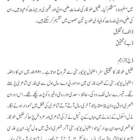
میں مضبوط ومستحکم کیا۔ خلیل طوقار کی خدمات علمی، ادبی اور تعمیری ہر جہات کو محیط ہیں۔ ان
کی علمی و ادبی خدمات کو بنیادی طور پر تین حصوں میں تقسیم کرسکتے ہیں۔
(الف) تخلیق
(ب)تحقیق
(ج) تراجم
خلیل طوقار کا تخلیقی سفر استنبول یونیورسٹی سے شروع ہوتاہے ۔ ۵۸۹۱ء میں ان کا داخلہ
استنبول یونیورسٹی کے شعبۂ فارسی میں ہوا اور بی اے سال اول سے ہی فارسی شاعری پڑھنے
لگے۔ تیسرے سال تک رودکی، حافظ، سعدی اور رومی وغیرہ کو پڑھ چکے تھے۔ اس دوران
شعری ذوق پروان چڑھتا رہا جو آخری سال آتے آتے شاعری کی شکل میں نمودار ہونے لگا۔
مڈل اسکول کے زمانے میں وہاں کے پرنسپل نے ترکی شاعری اور عروض پڑھا کر خلیل طوقار
کا شعری وجدان بیدار کیا جو استنبول یونیورسٹی آکر شعری ذوق میں بدل گیا۔ ان پر فارسی
شاعری کا اتنا گہرا اثر ہوا کہ بی اے فائنل میں آتے آتے انھوں نے شاعری شروع کردی۔