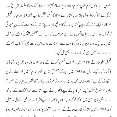
انھوں نے دونوں کام بخوبی انجام دیا اور اپنے استاذ محترم سے خط و کتابت کا سلسلہ شروع کیا۔
ترکی سے شاگرد کا سوال جاتا اور پاکستان سے استاذ کا تسلی بخش جواب آتا۔ اسی درمیان خلیل
طوقار کو ایک ہفتے کے لیے پاکستان جانے کا موقع ملا اور اپنے استاذ کے دولت کدے پر مہمانی
کاشرف ملا۔ اس درمیان انھوں نے اپنے موضوع ’ غالب ‘سے متعلق مختلف کتابیں حاصل
کیں۔ یہ ایک ہفتہ ان کی زندگی کا سب سے اہم ثابت ہوا۔ اس مدت میں اکتساب علم کے
ساتھ ساتھ انھیں اپنی شریک حیات بھی مل گئی۔
خلیل طوقار نے ۲۹۹۱ء میں ایم اے مکمل کرنے کے بعد شعبہ فارسی میں پی ایچ ڈی
کاآغازکیا۔ ایک سال بعد ۳۹۹۱ء میں ان کے مشفق استاذ پروفیسر غلام حسین ذوالفقار نے پی
ایچ ڈی کے لیے ’’ہندوستان میں فارسی اور اردو شاعری اور بہادر شاہ ظفر کے عہد کے شعرا‘‘
بطور موضوع منتخب کیا۔ اس کام کے لیے انھوں نے اپنے استاذسے خط وکتابت کے ساتھ
ساتھ انقرہ یونیورسٹی میں ڈاکٹر شوکت بولو اور پروفیسر اے بی اشرف سے بھی رہ نمانی حاصل
کی۔ ۴۹۹۱ء میں پاکستانی سفارت خانے کے اصرار پر استنبول یونیورسٹی میں باقاعدہ شعبہ اردو کا