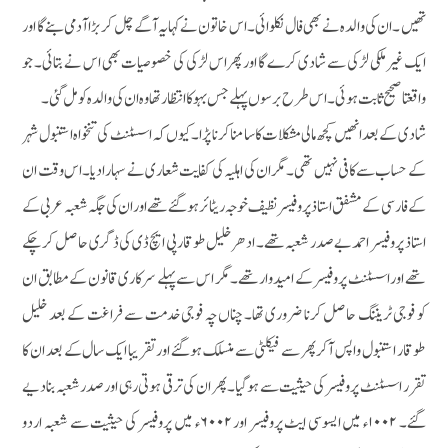
تھیں ۔ ان کی والدہ نے بھی فال نکلوائی ۔ اس خاتون نے کہا یہ آگے چل کر بڑا آدمی بنے گا اور
ایک غیرملکی لڑکی سے شادی کرے گا اور پھر اس لڑکی کی خصوصیات بھی اس نے بتائی۔ جو
واقعتا صحیح ثابت ہوئی۔ اس طرح برسوں پہلے جس بہو کا انتظار تھا وہ ان کی والدہ کو مل گئی۔
شادی کے بعد انھیں کچھ مالی مشکلات کاسامناکرنا پڑا۔ کیوں کہ اسسٹنٹ کی تنخواہ استنبول شہر
کے حساب سے کافی نہیں تھی۔ مگر ان کی اہلیہ کی کفایت شعاری نے سہارا دیا۔ اس وقت ان
کے فارسی کے مشفق استاذپروفیسرنظیف خوجہ ریٹائر ہوگئے تھے اور ان کی جگہ شعبہ عربی کے
استاذ پروفیسر احمدبے صدر شعبہ تھے۔ ادھرخلیل طوقارپی ایچ ڈی کی ڈگری حاصل کرچکے
تھے اور اسسٹنٹ پروفیسر کے امیدوارتھے۔ مگر اس سے پہلے سرکاری قانون کے مطابق ان
کو فوجی ٹریننگ حاصل کرنا ضروری تھا۔چناں چہ فوجی خدمت سے فراغت کے بعد خلیل
طوقار استنبول واپس آکر پھر سے فیکلٹی سے منسلک ہوگئے اور تقریبا ایک سال کے بعد ان کا
تقرر اسسٹنٹ پروفیسر کی حیثیت سے ہوگیا۔ پھر ان کی ترقی ہوتی رہی اورصدرشعبہ بنادیے
گئے۔ ۱۰۰۲ء میں ایسوسی ایٹ پروفیسر اور ۶۰۰۲ء میں پروفیسر کی حیثیت سے شعبہ اردو