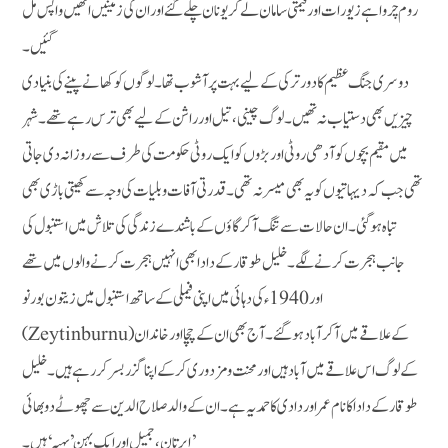
روم چرواہے زیورات اور قیمتی سامان لے کر یونان چلے گئے اور ان کی زمینیں انھیں واپس مل
گئیں۔
دوسری جنگ عظیم کا دورترکی کے لیے بہت پر آشوب تھا۔ لوگوں کو کھانے پینے کی بنیادی
چیزیں بھی دستیاب نہ تھیں۔ لوگ چینی، تیل اور راشن کے لیے بھی ترس رہے تھے۔ شہر
میں مقیم بچوں کو آدھی روٹی اور بڑوں کو ایک روٹی حکومت کی طرف سے روزانہ دی جاتی
تھی جب کہ دیہاتیوں کو یہ بھی میسرنہ تھی۔ قدرتی آفات و بلیات کی وجہ سے کھیتی باڑی بھی
تباہ ہوگئی۔ ان حالات سے تنگ آکر گاؤں کے باشندے زندگی کی تلاش میں استنبول کی
جانب ہجرت کرنے لگے۔ خلیل طوقار کے دادا بھی انہیں ہجرت کرنے والوں میں تھے
اور 1940ء کی دہائی میں اپنی فیملی کے ساتھ استنبول میں زیتون بورنو
(Zeytinburnu) کے علاقے میں آکر آباد ہوگئے۔ آج بھی ان کے چچا اور خاندان
کے لوگ اس علاقے میں آبادہیں اور محنت و مزدوری کرکے اپنا گزر بسر کر رہے ہیں۔ خلیل
طوقار کے دادا کا نام عمر اور دادی کا حمدیہ ہے۔ ان کے والد صلاح الدین سے چھوٹے دوبھائی
’ایرتان، جمیل اور ایک بہن ’بہیہ‘ ہیں۔