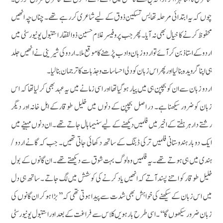
چوں کہ یہ ابتدائی مرحلہ تھا بس تسکین ذوق کے لیے شاعری کررہے تھے ۔چناں چہ انھیں
محفوظ کرنے کا خیال بھی نہ آیا۔ پھر جب پروفیسر غلام حسین ذوالفقار استنبول یونیورسٹی میں
اردوکے استاذ بن کر آئے تو اردو زبان و ادب پڑھنے کا موقع ملا۔ اردو کی شیرینی نے انھیں جلد
ہی اپنا گرویدہ بنا لیا اور پھراس زبان کو دلی احساسات و جذبات کا ترجمان بنالیا۔
اردو زبان سے ان کو بچپن ہی میں پیار ہوگیا تھا اور اسی زمانے میں یہ عہدبھی کرلیا تھا کہ اس
زبان کو ضرور سیکھنا ہے۔ در اصل بچپن کے دنوں میں خلیل طوقارکے اہل خانہ اور دیگر
رشتے دار ہر ہفتے کے اخیر میں فلمیں دیکھنے کے لیے سنیما ہال جاتے تھے۔ ان دنوں مہینے میں
ایک دو بار ہندوستانی فلمیں ترکی ڈبنگ کے ساتھ دکھائی جاتی تھیں۔ جب کہ گانے اردو /
ہندی میں ہی ہوتے تھے۔ یہ فلمیں وہ لوگ بہت شوق سے دیکھتے تھے۔ ان گانوں کے بول
خلیل طوقار کو اتنے پسندآتے کہ انھیں یاد کرنے کی کوشش میں لگ جاتے ۔ ساتھ ہی دل
میں اس زبان کے سیکھنے کی خواہش بھی شدت سے پیدا ہوتی تھی کہ ’’بڑا ہو کر ان گانوں کی
زبان ضرور سیکھوں گا‘‘۔ اسی طرح بارہویں کلاس سے فراغت کے بعد اور استنبول یونیورسٹی