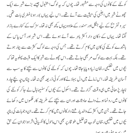
کوئلے کے کانوں کی وجہ سے مشہور تھا۔ چوں کہ یہ لوگ استنبول جیسے بڑے شہر سے ایک
چھوٹے شہر میں اجنبی کی حیثیت سے آئے تھے۔ اس لیے یہاں بور ہونا فطری بات تھی۔
سیروتفریح کے لیے جنگل اور سمندر کے علاوہ یہاں کچھ بھی نہ تھا۔ سڑک کے کنارے بازار
لگتا تھا۔ یہاں کے دکان دار اکثر باہر سے آئے ہوئے تھے۔ اس شہر اور آس پاس کے
باشندے کوئلے کی کان میں کام کرتے تھے۔ جس کی وجہ سے لوگ کثرت سے بیمار ہوتے
تھے۔ بلکہ بہت سے لوگ مر بھی جاتے تھے۔ اس چھوٹے سے شہرکا ایک مثبت پہلو یہ تھا کہ
بچوں میں تعلیمی رجحان زیادہ پایا جاتا تھا۔ چوں کہ کوئلے کی کانوں سے بچنے کا یہ سب سے
آسان طریقہ تھا۔ اس زمانے میں دل بہلانے کا اور کوئی ذریعہ بھی نہ تھا۔ چناں چہ بچے چار و
ناچار پڑھائی میں ہی وقت گزارتے تھے۔ اسکول کے بچوں کو سنیما ہال لے جاکر کوئلے کی
کانوں میں رونماہونے والے حادثات اور ان سے بچنے کے طریقہ کار فلموں میں دکھائے
جاتے تھے۔ جن میں اکثر کے والد یا رشتے دار کانوں میں کام کرتے تھے۔ ان وجوہات کی بنا پر
بچوں میں تعلیمی رجحان خوب تھا خلیل طوقار پر بھی اس ماحول کا نفسیاتی اثرہوا جو ان کے حق
میں بہت مفید ثابت ہوا۔