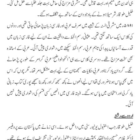
ہی لندن میں مقیم اوربہت قابل تھی۔مشرقی مزاج کی حامل بہت جلد طلبا سے گھل مل گئی۔
خلیل طوقار شرمیلا ہونے کے باوجود ان کے ساتھ بے تکلف ہوگئے۔
۵۸۹۱ء میں مشرقی السنہ کے شعبے میں صرف عربی اور فارسی زبان پڑھائی جاتی تھی اور دونوں
کی کلاس ایک ساتھ لگتی تھی۔ عثمانی رسم الخط سے واقفیت نے ان کے لیے فارسی زبان میں
قدرے آسانیاں پیدا کی تاہم عربی رسم الخط سیکھنے میں دشواری پیش آئی۔ عربی کے اساتذہ
بھی سخت مزاج تھے۔ دوسری کلاس سے ہی ’النحوالواضح‘ عربی گرامر کے طور پر پڑھانے
لگے۔ گردان یاد کرنا اور عربی حکایات سمجھنا ان کے لیے بہت مشکل امر تھا۔ مگر چوں کہ اس
میں بھی پاس ہونا ضروری تھا اس لیے انھوں نے کچھ سمجھ کراور کچھ بنا سمجھے پوری کتاب زبانی
یاد کرلی اور امتحان میں پاس ہوگئے۔ البتہ فارسی میں انھیں کسی قسم کی دشواری پیش نہیں
آئی۔
اردو سے رشتہ
خلیل طوقارجب استنبول یونیور سٹی میں داخل ہوئے۔ اسی زمانے میں پاکستان سے پروفیسر
ڈاکٹر غلام حسین ذوالفقار بحیثیت اردو استاذ استنبول یونیورسٹی تشریف لائے ہوئے تھے۔