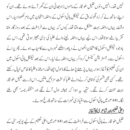
نہیں تھا۔ انہیں دنوں خلیل طوقار کے ماموں زادبھائی ان کے گھر آئے ہوئے تھے۔ ان کو
اپنے ساتھ لے کر زونگو لداق کے ٹیکنیکل ہائی اسکول کے داخلہ امتحان میں نام لکھوا دیا۔ اس
وقت یہاں داخلہ بہت مشکل سے ملتا تھا۔ کیوں کہ یہاں سے فراغت کے بعد روزگار ملنا
تقریبا طے ہوتاتھا۔ اس لیے یہاں داخلہ لینے والے طلبا کی بڑی بھیڑ ہوتی تھی۔ اس کے
باوجود ٹیکنیکل اسکول کا امتحان انھوں نے دیا اور اچھے نمبروں سے کامیاب ہوئے۔ پھر پرانے
اسکول سے رجسٹریشن کینسل کروا کر یہاں داخلہ لے لیا۔ اس کے بعد ٹیکنیکل ہائی اسکول میں
ان کی تعلیم کا آغاز ہوا۔ یہاں پڑھنے پڑھانے کا ماحول اچھا تھا۔ اساتذہ طلبا کا خاص خیال رکھتے
تھے۔ کسی بھی قسم کی کوتاہی کرنے والے طلبا کو سخت سزائیں ملتیں۔ اس ڈر سے خلیل طوقار
بہت محنت کرنے لگے۔ نتیجہ یہ ہوا کہ ہمیشہ اول آنے لگے اور ’تشکرنامہ‘ بھی ملنے
لگا۔ ۴۸۹۱ء میں ہائی اسکول سے امتیازی نمبرات کے ساتھ فارغ ہوئے۔
اعلیٰ تعلیم اور شاعری کا آغاز
خلیل طوقار نے ہائی اسکول سے فراغت کے بعد۴۸۹۱ء میں اعلی تعلیم کے لیے یونیورسٹی کے