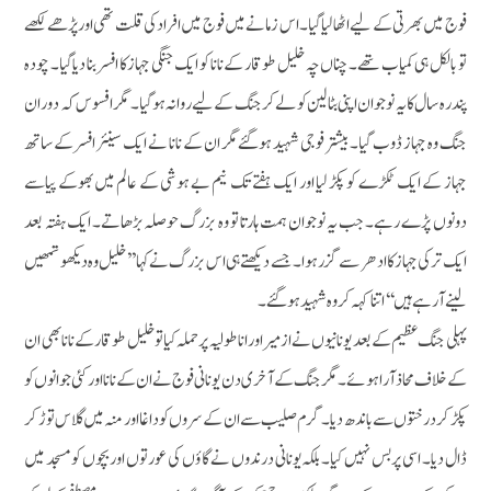
فوج میں بھرتی کے لیے اٹھا لیاگیا۔ اس زمانے میں فوج میں افراد کی قلت تھی اور پڑھے لکھے
تو بالکل ہی کمیاب تھے۔ چناں چہ خلیل طوقار کے نانا کو ایک جنگی جہاز کا افسر بنا دیاگیا۔ چودہ
پندرہ سال کا یہ نوجوان اپنی بٹالین کو لے کر جنگ کے لیے روانہ ہوگیا۔ مگر افسوس کہ دوران
جنگ وہ جہاز ڈوب گیا۔ بیشتر فوجی شہید ہوگئے مگر ان کے نانا نے ایک سینئر افسر کے ساتھ
جہاز کے ایک ٹکڑے کو پکڑ لیا اور ایک ہفتے تک نیم بے ہوشی کے عالم میں بھوکے پیاسے
دونوں پڑے رہے۔ جب یہ نوجوان ہمت ہارتا تو وہ بزرگ حوصلہ بڑھاتے۔ ایک ہفتہ بعد
ایک ترکی جہازکا ادھر سے گزرہوا۔ جسے دیکھتے ہی اس بزرگ نے کہا ’’خلیل وہ دیکھو تمھیں
لینے آرہے ہیں‘‘ اتنا کہہ کر وہ شہیدہوگئے۔
پہلی جنگ عظیم کے بعد یونانیوں نے ازمیر اور اناطولیہ پر حملہ کیا تو خلیل طوقار کے نانا بھی ان
کے خلاف محاذ آرا ہوئے۔ مگر جنگ کے آخری دن یونانی فوج نے ان کے نانا اور کئی جوانوں کو
پکڑ کر درختوں سے باندھ دیا۔ گرم صلیب سے ان کے سروں کو داغا اور منہ میں گلاس توڑ کر
ڈال دیا۔ اسی پر بس نہیں کیا۔ بلکہ یونانی درندوں نے گاؤں کی عورتوں اور بچوں کو مسجد میں