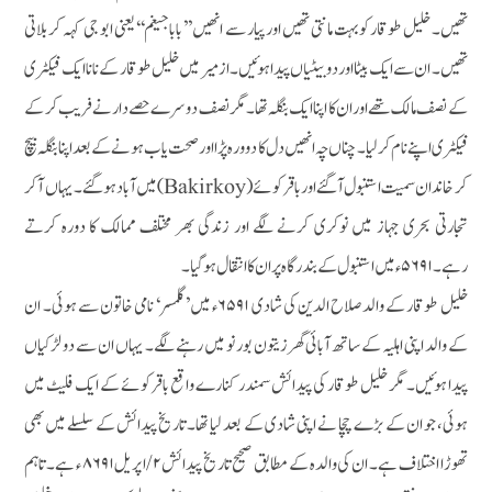
تھیں۔ خلیل طوقار کوبہت مانتی تھیں اور پیار سے انھیں ’’بابا جیغم‘‘ یعنی ابو جی کہہ کر بلاتی
تھیں۔ ان سے ایک بیٹا اور دو بیٹیاں پیدا ہوئیں۔ازمیر میں خلیل طوقار کے نانا ایک فیکٹری
کے نصف مالک تھے اور ان کا اپنا ایک بنگلہ تھا۔ مگر نصف دوسرے حصے دار نے فریب کر کے
فیکٹری اپنے نام کر لیا۔ چناں چہ انھیں دل کا دوورہ پڑا اور صحت یاب ہونے کے بعد اپنا بنگلہ بیچ
کر خاندان سمیت استنبول آگئے اور باقر کوئے (Bakirkoy) میں آباد ہوگئے۔ یہاں آکر
تجارتی بحری جہاز میں نوکری کرنے لگے اور زندگی بھر مختلف ممالک کا دورہ کرتے
رہے۔ ۵۶۹۱ء میں استنبول کے بندرگاہ پر ان کا انتقال ہوگیا۔
خلیل طوقار کے والد صلاح الدین کی شادی ۶۵۹۱ء میں ’گلمسر‘ نامی خاتون سے ہوئی۔ ان
کے والد اپنی اہلیہ کے ساتھ آبائی گھرزیتون بور نو میں رہنے لگے۔ یہاں ان سے دو لڑکیاں
پیدا ہوئیں۔ مگر خلیل طوقار کی پیدائش سمندر کنارے واقع باقر کوئے کے ایک فلیٹ میں
ہوئی، جو ان کے بڑے چچا نے اپنی شادی کے بعد لیا تھا۔ تاریخ پیدائش کے سلسلے میں بھی
تھوڑا اختلاف ہے۔ ان کی والدہ کے مطابق صحیح تاریخ پیدائش۲ /ا پریل۸۶۹۱ ء ہے۔ تاہم