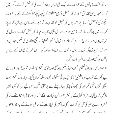
ساتھ مختلف زبانوں کے حروف سے ایک نئی زبان ایجاد کرنے کی کوشش کرتے۔ گھر میں
آئے مہمان ان کا مذاق اڑاتے کہ ’ خلیل تو اپنی معشوقہ کو چپکے چپکے خط لکھنے کے لیے یہ حروف
سیکھنے کی کوشش کر رہا ہے!‘۔ چوں کہ خلیل طوقار بہت شرمیلے تھے۔ اس لیے شرما کر اپنے
کمرے میں بھاگ جاتے۔ مذہبی علوم سے دل چسپی کا یہ عالم تھا کہ محض گیارہ بارہ سال کی
عمرمیں اپنی جیب خرچ سے بچا کر امام بخاری کی مشہور تصنیف صحیح البخاری کی مکمل جلدیں نہ
صرف خریدی بلکہ نہایت ذوق و شوق سے ان کا مطالعہ کیا۔ اس عمرکے بچوں کے لیے یہ
بالکل انوکھی اور حیرت افزا بات تھی۔
۵۷۹۱ء میں ابتدائی تعلیم بحسن و خوبی مکمل ہوگئی اور ثانوی تعلیم کا سلسلہ شروع ہوا۔ اس کے
لیے گھرکے قریب ہی ’فینیر‘ نامی ایک ہائی اسکول میں داخلہ کرادیا گیا۔ یہاں کی تعلیم بہت
اچھی نہیں تھی مگر ان کی چھوٹی باجی یہاں پہلے سے پڑھتی تھی۔ اس لیے ان کو بھی یہیں
داخل کر دیا گیا۔ اس اسکول کے پرنسپل عبدالحمید نہایت اچھے انسان اور قابل استاذ تھے۔ ترکی
شعر و ادب پر ان کی گہری گرفت تھی۔ اشتراکی خیالات کے حامل ہونے کے باوجود انھوں