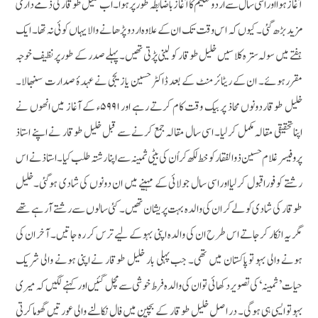
آغاز ہوا اور اسی سال سے اردو تعلیم کاآغازباضابطہ طور پر ہوا۔ اب خلیل طوقار کی ذمے داری
مزیدبڑھ گئی۔ کیوں کہ اس وقت تک ان کے علاوہ اردو پڑھانے والا یہاں کوئی نہ تھا۔ ایک
ہفتے میں سولہ سترہ کلاسیں خلیل طوقار کو لینی پڑتی تھیں۔ پہلے صدر کے طور پر نظیف خوجہ
مقررہوئے۔ ان کے ریٹائر منٹ کے بعد ڈاکٹر حسین یازیجی نے عہدۂ صدارت سنبھالا۔
خلیل طوقاردونوں محاذ پر بیک وقت کام کرتے رہے اور ۵۹۹۱ء کے آغاز میں انھوں نے
اپناتحقیقی مقالہ مکمل کرلیا۔ اسی سال مقالہ جمع کرنے سے قبل خلیل طوقار نے اپنے استاذ
پروفیسر غلام حسین ذوالفقار کو خط لکھ کر اُن کی بیٹی ثمینہ سے اپنا رشتہ طلب کیا۔ استاذنے اس
رشتے کو فوراقبول کرلیااوراسی سال جولائی کے مہینے میں ان دونوں کی شادی ہوگئی۔خلیل
طوقار کی شادی کو لے کر ان کی والدہ بہت پریشان تھیں۔ کئی سالوں سے رشتے آرہے تھے
مگر یہ انکار کرجاتے اس طرح ان کی والدہ اپنی بہو کے لیے ترس کر رہ جاتیں۔ آخر ان کی
ہونے والی بہو تو پاکستان میں تھی۔ جب پہلی بار خلیل طوقار نے اپنی ہونے والی شریک
حیات ’ثمینہ‘کی تصویر دکھائی تو ان کی والدہ فرط خوشی سے مچل گئیں اور کہنے لگیں کہ میری
بہو تو ایسی ہی ہوگی۔ در اصل خلیل طوقار کے بچپن میں فال نکالنے والی عورتیں گھوما کرتی