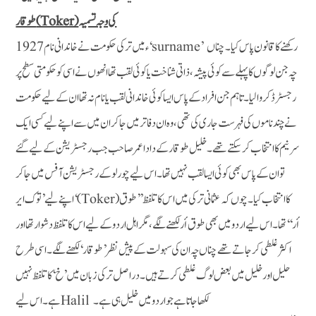
کی وجہ تسمیہ
(Toker)
طوقار
1927ء میں ترکی حکومت نے خاندانی نام ‘surname’ رکھنے کا قانون پاس کیا۔ چناں
چہ جن لوگوں کا پہلے سے کوئی پیشہ ، ذاتی شناخت یا کوئی لقب تھا انھوں نے اسی کو حکومتی سطح پر
رجسٹرڈ کروا لیا۔ تاہم جن افراد کے پاس ایسا کوئی خاندانی لقب یا نام نہ تھاان کے لیے حکومت
نے چندناموں کی فہرست جاری کی تھی، وہ ان دفاتر میں جاکر ان میں سے اپنے لیے کسی ایک
سرنیم کا انتخاب کرسکتے تھے۔ خلیل طوقار کے دادا عمر صاحب جب رجسٹریشن کے لیے گئے
تو ان کے پاس بھی کوئی ایسا لقب نہیں تھا۔ اس لیے چورلو کے رجسٹریشن آفس میں جاکر
اپنے لیے ’توک ایر‘ ( Toker) کا انتخاب کیا۔ چوں کہ عثمانی ترکی میں اس کا تلفظ ’’طوق
أر‘‘ تھا۔ اس لیے اردو میں بھی طوق أرلکھنے لگے، مگر اہل اردو کے لیے اس کا تلفظ دشوار تھا اور
اکثر غلطی کرجاتے تھے چناں چہ ان کی سہولت کے پیش نظر ’طوقار‘لکھنے لگے۔ اسی طرح
حلیل اور خلیل میں بعض لوگ غلطی کرتے ہیں۔ دراصل ترکی زبان میں ’خ‘ کا تلفظ نہیں
ہے۔ اس لیے Halil لکھا جاتا ہے جو اردو میں خلیل ہی ہے۔