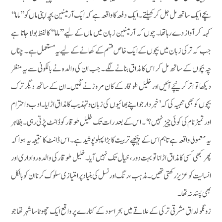
بچے ایک ساتھ مل جل کر کھیلتے۔ ایک دفعہ کا واقعہ ہے کہ ایک آرمینین بچہ اپنی ماں کو ’’ماما‘‘
کہہ کر آواز دے رہاتھا۔ چوں کہ آرمینین زبان میں ماں کے لیے ’’ماما‘‘ کا لفظ بولا جاتا ہے
جب کہ ترکی زبان میں بچوں کے ایک خاص قسم کے کھانے کے لیے یہ مستعمل ہے۔ چناں
چہ بچوں کے ساتھ مل کر اس کا مذاق بنانے لگے۔ جب ان کی والدہ نے بالکونی سے یہ منظر
دیکھا تو اتر کر نیچے آئیں اور خلیل طوقار کے کان مروڑنے لگیں۔ ان کے ساتھ دیگر ترک
بچوں کو بھی تنبیہ کی کہ ’خبر دار جو اپنے بھائیوں کی زبان و تہذیب کا مذاق اڑا یا۔ ادب و احترام
اور تمیزنام کی کوئی چیز نہیں؟ ‘۔ اس کے بعد رات تک خلیل طوقار کو ڈانٹ پڑتی رہی۔ بظاہر
یہ معمولی واقعہ ہے تاہم اس کے پیچھے تربیت کا بڑا پہلو پوشیدہے۔ اس ڈانٹ کا نتیجہ یہ ہوا کہ
پھر کبھی کسی کا مذاق اڑانا تو بہت دور، خیال تک نہیں آیا۔ خلیل طوقار کی والدہ رواداری اور
انسانیت کو عزیزرکھتی تھیں۔ مذہب، رنگ اور نسل کی بنیاد پر امتیازی سلوک کرنا ان کو بالکل
بھی پسند نہ تھا۔
زونگو لداق مشرقی ترکی کے علاقے میں بحر اسود کے کنارے پر واقع ایک چھوٹا سا شہر تھا جو