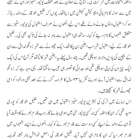
داخلہ امتحانات میں شرکت کی۔ نتائج کے اعلان کے بعد مختلف یونیورسٹیز اور ان کے شعبے
میں سے سولہ کا نام ہائی ایجوکیشن کمیشن میں دیناتھا۔ چوں کہ خلیل طوقار کے والد ریٹائر
ہوکر استنبول واپس جانے والے تھے اس لیے انھوں نے صرف استنبول کی یونیورسٹیز سے
متعلق شعبوں کا نام دینے کو کہا۔ ساتھ ہی استنبول سے باہر نہ جانے کی تاکید بھی کی۔ خلیل
طوقار کے لیے استنبول شہر اب اجنبی بن چکا تھا۔ ایک چھوٹے سے شہر زونگولداق سے ان
کے بچپن کی یادیں وابستہ ہوچکی تھیں۔ چندسال پہلے یہ اجنبی شہر کاٹتا تھا مگر آج اس کی ایک
ایک چیز ان کی اپنی ہوچکی تھی اور جدائی کا تصور ہی عجیب سا لگتا تھا۔ یہی وجہ ہے کہ زونگو
لداق سے استنبول آئے ہوئے تقریبا ۲۳ سال کا عرصہ گزرنے کے بعد بھی وہ خود کو اسی
چھوٹے شہر کا سمجھتے ہیں۔
اس زمانے میں ترکی کی بہترین یونیورسٹیز استنبول میں ہی تھیں۔ خلیل طوقار کو پوری
امیدتھی کہ ان کا داخلہ کسی نہ کسی یونیورسٹی میں ہوہی جائے گا۔ جب فارم بھرنے کا وقت آیا
تو ان کے والد نے اپنے کسی دوست سے فارم بھرنے کو کہا۔ انھوں نے ایسے شعبوں میں
فارم بھر دیا کہ ان کا نام ہی نہیں آیا۔ خلیل طوقار کی اصل خواہش ماہر آثار قدیمہ