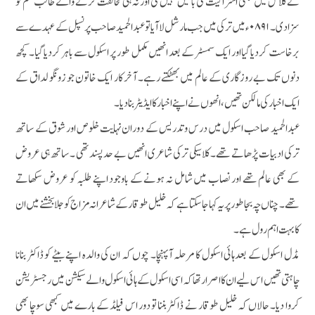
نے کلاس میں کبھی اشتراکیت کی باتیں نہیں کی اور نہ ہی مخالفت کرنے والے طالب علم کو
سزا دی۔ ۰۸۹۱ء میں ترکی میں جب مارشل لا آیا تو عبدالحمید صاحب پرنسپل کے عہدے سے
برخاست کردیا گیااور ایک سمسٹر کے بعد انھیں مکمل طور پر اسکول سے باہر کردیا گیا۔ کچھ
دنوں تک بے روزگاری کے عالم میں بھٹکتے رہے۔ آخر کار ایک خاتون جو زونگو لداق کے
ایک اخبار کی مالکن تھیں، انھوں نے اپنے اخبار کا ایڈیٹر بنا دیا۔
عبدالحمید صاحب اسکول میں درس و تدریس کے دوران نہایت خلوص اور شوق کے ساتھ
ترکی ادبیات پڑھاتے تھے۔ کلاسیکی ترکی شاعری انھیں بے حدپسندتھی ۔ ساتھ ہی عروض
کے بھی عالم تھے اور نصاب میں شامل نہ ہونے کے باوجود اپنے طلبہ کو عروض سکھاتے
تھے۔ چناں چہ بجا طور پر یہ کہا جاسکتا ہے کہ خلیل طوقار کے شاعرانہ مزاج کو جلابخشنے میں ان
کا بہت اہم رول ہے۔
مڈل اسکول کے بعدہائی اسکول کا مرحلہ آپہنچا۔ چوں کہ ان کی والدہ اپنے بیٹے کو ڈاکٹر بنانا
چاہتی تھیں اس لیے ان کا اصرار تھاکہ اسی اسکول کے ہائی اسکول والے سیکشن میں رجسٹریشن
کروا دیا۔ حالاں کہ خلیل طوقار نے ڈاکٹر بننا تو دور اس فیلڈ کے بارے میں کبھی سوچا بھی