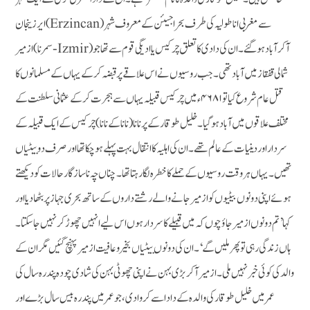
ایرزینجان (Erzincan)سے مغربی اناطولیہ کی طرف بحر اجیئن کے معروف شہر
ازمیر(سمرنا- Izmir) آکر آباد ہوگئے۔ان کی دادی کا تعلق چرکیس یا ادیگی قوم سے تھا جو
شمالی قفقاز میں آبادتھی۔ جب روسیوں نے اس علاقے پر قبضہ کرکے یہاں کے مسلمانوں کا
قتل عام شروع کیا تو ۴۶۸۱ء میں چرکیس قبیلہ یہاں سے ہجرت کرکے عثمانی سلطنت کے
مختلف علاقوں میں آباد ہوگیا۔ خلیل طوقار کے پرنانا (ناناکے نانا) چرکیس کے ایک قبیلہ کے
سردار اور دینیات کے عالم تھے۔ ان کی اہلیہ کا انتقال بہت پہلے ہوچکا تھااور صرف دو بیٹیاں
تھیں۔ یہاں ہر وقت روسیوں کے حملے کا خطرہ لگارہتاتھا۔ چناں چہ ناسازگار حالات کو دیکھتے
ہوئے اپنی دونوں بیٹیوں کو ازمیر جانے والے رشتے داروں کے ساتھ بحری جہاز پر بٹھادیا اور
کہا ’تم دونوں ازمیر جاؤ چوں کہ میں قبیلے کا سردار ہوں اس لیے انہیں چھوڑ کر نہیں جا سکتا۔
ہاں زندگی رہی تو پھر ملیں گے‘۔ ان کی دونوں بیٹیاں بخیر و عافیت ازمیر پہنچ گئیں مگر ان کے
والد کی کوئی خبر نہیں ملی۔ ازمیرآکر بڑی بہن نے اپنی چھوٹی بہن کی شادی چودہ پندرہ سال کی
عمر میں خلیل طوقار کی والدہ کے دادا سے کروادی، جو عمر میں پندرہ بیس سال بڑے اور