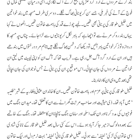
بند کر کے مردوں کے ارد گرد لکڑیاں جمع کر کے آگ لگادی۔ اسی درمیان مصطفی کمال کی
فوج کے آنے کی خبر ملی، جسے سن کر یونانی بھاگ نکلے۔ دوسری طرف مسجدمیں بند خواتین
میں خلیل طوقار کی پرنانی بھی تھیں۔ لمبے چوڑے قد کی با ہمت خاتون تھیں۔ انھوں نے کہا
یہاں بند رہ کر مرنے سے تو اچھا ہے کہ باہر نکل کر یونانیوں سے لڑا جائے۔ چناں چہ مسجد کا
دروازہ توڑ کر خواتین باہر آئیں تو دیکھاکہ دشمن بھاگ نکلے ہیں تاہم مرد درختوں میں بندھے
ہیں اور ان کے ارد گرد آگ جل رہی ہے۔ قریب تھا کہ آگ ان کو اپنی لپیٹ میں لیتی ان
خواتین نے مردوں کی جان بچائی۔ اس موقع پر ان کی پرنانی نے جس نوجوان کی جان بچائی
تھی بعد میں وہی ان کا داماد بنا۔
خلیل طوقار کی پرنانی پر عزم اور با ہمت خاتون تھیں۔ ان کا خاندان عثمانی بلغاریہ کے شہر ’فلیبہ
‘ میں آباد تھا۔ ذی حیثیت اور صاحب مرتبت گھرانے سے ان کا تعلق تھا۔ میدان جنگ میں
فوجیوں کی مدد کرنا اور ان تک اسلحہ اور سامان جنگ پہنچانا ان کا مشغلہ تھا۔ جنگ کے خاتمے
کے بعدوہ لوگ ازمیر جاکر آبادہوئے۔ اس کے کئی سال بعد خلیل طوقار کے نانا کی شادی
اسی خاتون کی لڑکی ’لطیفہ‘ سے ہوئی۔ خلیل طوقار کی نانی ’لطیفہ‘ بہت نرم دل اور نیک خاتون