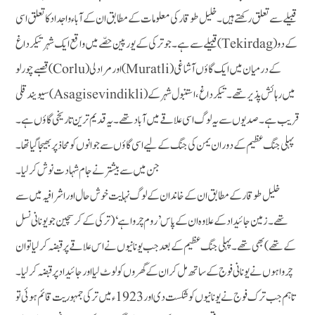
قبیلے سے تعلق رکھتے ہیں۔ خلیل طوقار کی معلومات کے مطابق ان کے آباء واجداد کا تعلق اسی
قبیلے سے ہے ۔ جو ترکی کے یورپین حصّے میں واقع ایک شہر تیکر داغ (Tekirdag) کے دو
قصبے چورلو (Corlu) اور مرادلی (Muratli) کے درمیان میں ایک گاؤں آشاغی
سیویند قلی (Asagisevindikli) میں رہائش پذیرتھے۔ تیکرداغ، استنبول شہرکے
قریب ہے۔ صدیوں سے یہ لوگ اسی علاقے میں آبادتھے۔ یہ قدیم ترین تاریخی گاؤں ہے ۔
پہلی جنگ عظیم کے دوران یمن کی جنگ کے لیے اسی گاؤں سے جوانوں کو محاذ پر بھیجا گیا تھا۔
جن میں سے بیشتر نے جام شہادت نوش کرلیا۔
خلیل طوقار کے مطابق ان کے خاندان کے لوگ نہایت خوش حال اور اشرافیہ میں سے
تھے۔ زمین جائیدادکے علاوہ ان کے پاس ’روم چرواہے‘(ترکی کے کرسچین جویونانی نسل
کے تھے) بھی تھے۔ پہلی جنگ عظیم کے بعدجب یونانیوں نے اس علاقے پر قبضہ کرلیا تو ان
چرواہوں نے یونانی فوج کے ساتھ مل کر ان کے گھروں کو لوٹ لیا اور جائیداد پر قبضہ کرلیا۔
تاہم جب ترک فوج نے یونانیوں کو شکست دی اور 1923ء میں ترکی جمہوریت قائم ہوئی تو