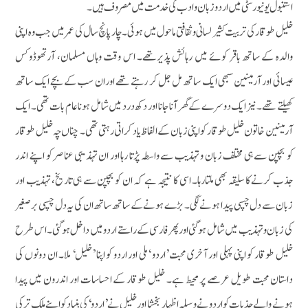
استنبول یونیورسٹی میں اردوزبان وادب کی خدمت میں مصروف ہیں۔
خلیل طوقار کی تربیت کثیر لسانی و ثقافتی ماحول میں ہوئی۔ چار پانچ سال کی عمر میں جب وہ اپنی
والدہ کے ساتھ باقر کوئے میں رہائش پذیرتھے۔ اس وقت وہاں مسلمان، آرتھوڈوکس
عیسائی اور آرمینین سبھی ایک ساتھ مل جل کر رہتے تھے اوران سب کے بچے ایک ساتھ
کھیلتے تھے۔ نیز ایک دوسرے کے گھر آنا جانا اور دکھ درد میں شامل ہونا عام بات تھی۔ ایک
آرمینین خاتون خلیل طوقار کو اپنی زبان کے الفاظ یاد کراتی رہتی تھی۔ چناں چہ خلیل طوقار
کو بچپن سے ہی مختلف زبان و تہذیب سے واسطہ پڑتا رہا اور ان تہذیبی عناصر کو اپنے اندر
جذب کرنے کا سلیقہ بھی ملتارہا۔ اسی کا نتیجہ ہے کہ ان کو بچپن سے ہی تاریخ، تہذیب اور
زبان سے دل چسپی پیدا ہونے لگی۔ بڑے ہونے کے ساتھ ساتھ ان کی یہ دل چسپی برصغیر
کی زبان و تہذیب میں شامل ہوگئی اور پھر فارسی کے راستے اردو میں داخل ہوگئی۔ اس طرح
خلیل طوقار کو اپنی پہلی اور آخری محبت ’اردو ‘ملی اور اردو کو اپنا ’خلیل‘ ملا۔ ان دونوں کی
داستان محبت طویل عرصے پر محیط ہے۔ خلیل طوقار کے احساسات اور اندرون میں پیدا
ہونے والے جذبات کو اردو نے وسیلہ اظہار بخشا اور خلیل نے ’اردو‘ کی بنیاد کو اپنے ملک ترکی