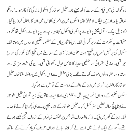
زونگو لداق میں قیام کے سات آٹھ مہینے بعد خلیل طوقار کی اسکولی زندگی کا آغاز ہوا۔ ’زونگو
لداق یا یلا اوزیل ایلک اوقولو‘ نامی اسکول میں پرائمری کلاس میں ان کا داخلہ کروادیا گیا۔
(اوزیل ایلک اوقول یعنی پرائیوٹ پرائمری اسکول)بظاہر نام سے یہ پرائیوٹ اسکول تھا مگر در
حقیقت یہ حکومت کے زیر نگرانی تھا۔ اس کا شمار یہاں کے مشہور تعلیمی اداروں میں ہوتا تھا۔
اسکول کی پرنسپل ’مہربان قلیچ‘ بہت سخت اور ڈسپلن کے معاملے میں قلیچ یعنی تلوار کی طرح
تیز تھی۔ صفائی ستھرائی اور تعلیمی معیار کا خاص خیال رکھواتی تھی۔ ان کی سخت مزاجی سے
اساتذہ اور طلبا دونوں خوف کھاتے تھے۔ بڑی مشکل سے اس اسکول میں داخلہ ملتاتھا۔خلیل
طوقار کا داخلہ پرائمری میں ان کے والدکے دوست کے توسل سے ہوگیا۔
اسکولی تعلیم کے دوران ’نسرین چاوش اوغلو‘ نامی باصلاحیت خاتون کی زیر نگرانی خلیل طوقار
نے اپنا پانچ سالہ تعلیمی سفر مکمل کیا۔ خلیل طوقار کے اندر بچپن سے ہی کچھ نیا کرنے کا جذبہ
تھا۔ ان کے گھر میں ایک دائرۃالمعارف تھا جس پر مختلف زبانوں کے حروف تہجی لکھے ہوئے
تھے۔ گھر کے ایک کونے میں اسے لے کر بیٹھ جاتے اور ان حروف کو یاد کرنے کے ساتھ