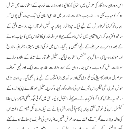
اس دوران روزگار کی تلاش میں عثمانی آرکائیوز اور وزارت خارجہ کے امتحانات میں شامل
ہوکر کامیاب بھی ہوئے۔ جب وزارت خارجہ میں فارسی زبان کی ایک سیٹ نکلی چوں کہ
یہاں نوکری کرنا ہر فرد کے لیے ایک سپنا تھا۔ چناں چہ خلیل طوقار اپنے دوست افق کے
ساتھ انقرہ جاکر اس امتحان میں شامل ہوگئے۔ پہلا مرحلہ فارسی کا تھا اس میں کامیاب ہونے
کے بعد دوسرے مرحلے کے لیے انھیں بلایا گیا۔ اس میں ترکی زبان، میتھ، جغرافیہ ، تاریخ
اور موجودہ سیاسی مسائل پر مشتمل امتحان لیاگیا۔ خلیل طوقار نے میتھ کے علاوہ سارے
سوالات حل کردیے۔ دس پندرہ دن کے بعد وزارت خارجہ سے ایک اور ٹیلی گراف
موصول ہوا اور کامیابی کی خبردی گئی اور ساتھ ہی جوائننگ کے لیے بلایا بھی گیا۔ یہ بہت بڑی
خوش خبری تھی لیکن اس خبر نے ان کی والدہ کو رنجیدہ کردیا۔ خلیل طوقار نے اپنی والدہ کے
ساتھ یہ طے کیاکہ اگر انقرہ جانے سے پہلے استنبول یونیورسٹی میں کوئی جگہ آگئی تو پھر وہاں جانا
کینسل۔ ان کی خوش بختی یہاں پر کام آئی اور انقرہ جانے سے ایک دن قبل شام کے وقت ان
کی والدہ بازار سے گھر آتے وقت بے حد خوش تھیں۔ اخبار ان کی طرف بڑھاتے ہوئے کہنے