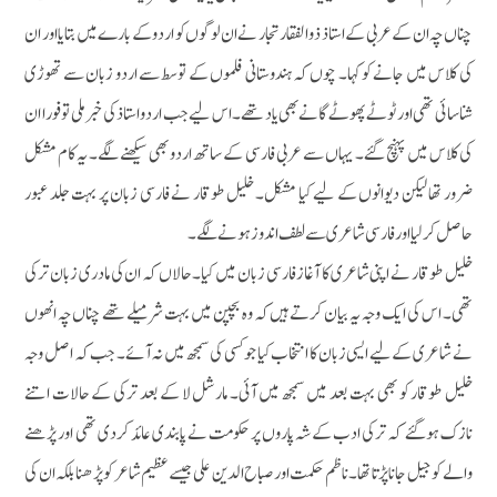
چناں چہ ان کے عربی کے استاذ ذوالفقار تجار نے ان لوگوں کو اردو کے بارے میں بتایا اور ان
کی کلاس میں جانے کو کہا۔ چوں کہ ہندوستانی فلموں کے توسط سے اردو زبان سے تھوڑی
شناسائی تھی اور ٹوٹے پھوٹے گانے بھی یاد تھے۔ اس لیے جب اردو استاذ کی خبر ملی تو فورا ان
کی کلاس میں پہنچ گئے۔ یہاں سے عربی فارسی کے ساتھ اردو بھی سیکھنے لگے۔ یہ کام مشکل
ضرور تھا لیکن دیوانوں کے لیے کیا مشکل۔ خلیل طوقار نے فارسی زبان پر بہت جلد عبور
حاصل کرلیا اور فارسی شاعری سے لطف اندوزہونے لگے۔
خلیل طوقار نے اپنی شاعری کا آغاز فارسی زبان میں کیا۔ حالاں کہ ان کی مادری زبان ترکی
تھی۔ اس کی ایک وجہ یہ بیان کرتے ہیں کہ وہ بچپن میں بہت شرمیلے تھے چناں چہ انھوں
نے شاعری کے لیے ایسی زبان کا انتخاب کیا جو کسی کی سمجھ میں نہ آئے۔ جب کہ اصل وجہ
خلیل طوقار کو بھی بہت بعد میں سمجھ میں آئی۔ مارشل لا کے بعد ترکی کے حالات اتنے
نازک ہوگئے کہ ترکی ادب کے شہ پاروں پر حکومت نے پابندی عائد کردی تھی اور پڑھنے
والے کو جیل جانا پڑتا تھا۔ ناظم حکمت اور صباح الدین علی جیسے عظیم شاعر کو پڑھنا بلکہ ان کی