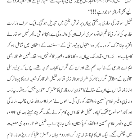
لگیں ’’خلیل دیکھو، دیکھو، اخبار میں یونیورسٹی کی جانب سے اشتہار آیاہے اور شعبہ اردو کے
لیے بھی آسامی موجود ہے!!!‘‘
خلیل طوقارکی ساری بدبختی یہاں پر خوش بختی میں تبدیل ہوگئی۔ ایک طرف وزارت
خارجہ کی نوکری کا غم تھا تو دوسری طرف ان کی والدہ کی بے انتہا خوشی۔ پھر خلیل طوقار نے
انقرہ جانا ترک کردیا ۔پھر وہ استنبول یونیورسٹی کے اسسٹنٹ کے امتحان میں شامل ہوکر
کامیاب ہوئے۔ اس وقت تک یہاں اردو کا باقاعدہ شعبہ قائم نہیں ہوا تھا۔ خلیل طوقار ابھی
ایم اے فارسی کے طالب علم تھے اور ان کے نگراں نظیف خوجہ تھے۔ چوں کہ یونیورسٹی
قانون کے مطابق نگراں کا ترکی شہری ہونا لازمی تھا اور خلیل طوقار کو شعبہ اردو کا پہلاترک
استاذ بننا تھا اس لیے ان کے مقالے کا عنوان اردو فارسی کا مشترکہ عنوان منتخب کرنا تھا۔ یہ ذمہ
داری پروفیسر غلام حسین ذوالفقار کو دی گئی۔ انھوں نے ’مرزااسداللہ خاں غالب، زندگی
اور آثار‘ موضوع منتخب کیا اور خلیل طوقار اس پر کام کرنے لگے۔ مگر چندمہینے بعد ہی ۰۹۹۱ء
میں پروفیسر غلام حسین ذوالفقار کوپاکستان واپس جانا پڑا۔ اب خلیل طوقار دوہری مصیبت
میں پھنس گئے۔ ایک ان کا اپنا مقالہ تیار کرنا اوردوم وہاں رجسٹرڈ طلبا کو اردو پڑھانا۔ تاہم