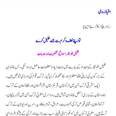
امتیاز رومی
ریسرچ اسکالر جے این یو
تو اپنے لطف و کرم سے جسے خلیل کرے
خلیل طوقار: سوانح، شخصیت اور خدمات
خلیل طوقار کے اجداد کے بارے میں بہت زیادہ معلومات حاصل نہ ہوسکی۔ بس خاندان
کے بزرگوں کی زبانی جتنا معلوم ہوسکا محفوظ کرلیا گیا۔ ترک قوم کی دو بڑی شاخیں ہیں۔
ایک مشرقی ترک جن میں ازبکستان، قرغزستان، قزاقستان اور افغانستان کے ترک و
ہندوستان کے بابری / مغل خاندان شامل ہیں۔ دوسری مغربی ترک جن میں آذربائیجان،
ترکمانستان، شمالی قبرص ترکی جمہوریت، عراق، شام، بلغاریہ، سربیہ اور یونان کے ترک
آتے ہیں۔ مغربی ترکوں میں ’اوغوز ‘ نامی قبیلہ سب سے بڑا ہے اور ترکی کے بیشتر افراد اسی