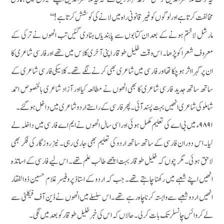
مخالفت کرتا ہے اور لوگوں کو غیرقانونی راہ میں لانے کی کوشش کرتا ہے!‘‘
مارشل لاختم ہونے کے بعد ان کتابوں سے پابندیاں ہٹادی گئیں تب انھوں نے ترکی کے
معروف شعرا کو پڑھا۔ اس وقت خلیل طوقار اپنی آخری کلاس میں تھے اور فارسی شاعری کا
ان پر گہرا اثر ہوچکا تھا اور فارسی میں شاعری بھی کرنے لگے تھے۔ کلاسیکی فارسی شاعری کے
ساتھ ساتھ جدید فارسی شاعری کا بھی انھوں نے مطالعہ کیااور آزاد شاعری بالخصوص احمد
شاملو کی شاعری انھیں بہت پسند آئی۔ پھر فارسی کے راستے اردو شاعری میں داخل ہوگئے۔
۹۸۹۱ء میں بی اے کی تعلیم مکمل ہوئی اور اسی سال انھوں نے ایم اے فارسی میں داخلہ لے
لیا۔اس دوران فارسی کے ساتھ ساتھ اردو کی تعلیم بھی جاری رہی۔ نیز روزگار کی فکر بھی
لاحق ہوئی۔ مگر چوں کہ خلیل طوقار بہت اچھے طالب علم تھے۔ اس لیے فارسی کے اساتذہ
انھیں اپنے شعبے میں رکھنا چاہتے تھے۔ جب کہ اردو کے استاذ پروفیسر غلام حسین ذوالفقار
انھیں اردو شعبے سے وابستہ کرنا چاہ رہے تھے۔ اس سلسلے میں انھوں نے ڈین آف فیکلٹی سے
لے کر وائس چانسلر تک بات کرلی۔ حالاں کہ اس کی خبر خلیل طوقار کو بعد میں لگی۔