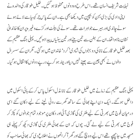
نہایت شریف انسان تھے۔ اس طرح وہ دونوں محفوظ ہوگئیں۔ خلیل طوقار کی والدہ نے
اپنی دادی کی بڑی بہن کو بچپن میں دیکھابھی ہے۔ ان کے پاس چرکیسیا سے لائے ہوئے
سونے چاندی اور ہیرے جواہرات تھے۔ سونے کی بیلٹ اور کڑے وغیرہ پر ان کا خاندانی
نشان بنا ہوا تھا۔ ان کے بطن سے تین بیٹے اور تین بیٹیاں پیدا ہوئیں۔ پہلی جنگ عظیم کے
بعد خلیل طوقار کے نانا کی دوبہنوں کی شادی ’کرد‘ خاندان میں ہوگئی۔ مگر ان کے سسرال
والوں نے کبھی چین سے جینے نہیں دیا اور بیمار ہوکر پے درپے دونوں کا انتقال ہوگیا۔
پہلی جنگ عظیم کے زمانے میں خلیل طوقار کے نانا مڈل اسکول پاس کرکے ہائی اسکول میں
داخل ہوگئے۔ ایک دن اپنے بھائی کے ساتھ گھرسے روٹی لینے کے لیے دکان گئے اسی
درمیان فوج میں بھرتی کے لیے ملٹری کی گاڑی آئی اور دکان پر موجود تمام جوانوں کو پکڑ کر
فوج میں بھرتی کے لیے لے گئی۔ چوں کہ ان کے بھائی ملٹری کی گاڑی دیکھ کر پہلے ہی
مسجدمیں جا چھپے تھے اس لیے وہ بچ گئے اور گھر آکر انھوں نے اطلاع دی کہ بھائی صاحب کو