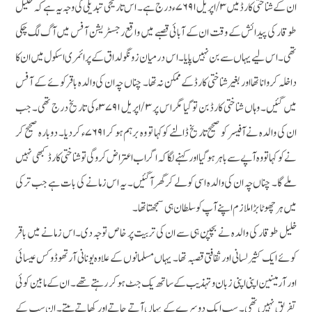
ان کے شناختی کارڈ میں ۳/ اپریل ۷۶۹۱ء درج ہے۔ اس تاریخی تبدیلی کی وجہ یہ ہے کہ خلیل
طوقار کی پیدائش کے وقت ان کے آبائی قصبے میں واقع رجسٹریشن آفس میں آگ لگ چکی
تھی۔ اس لیے یہاں سے بن نہیں پایا۔ اس درمیان زونگو لداق کے پرائمری اسکول میں ان کا
داخلہ کروانا تھا اور بغیر شناختی کارڈکے ممکن نہ تھا۔ چناں چہ ان کی والدہ باقر کوئے کے آفس
میں گئیں۔ وہاں شناختی کارڈ بن تو گیا مگر اس پر ۳ /اپریل ۳۷۹۱ء کی تاریخ درج تھی۔ جب
ان کی والدہ نے آفیسر کو صحیح تاریخ ڈالنے کو کہا تو وہ برہم ہو کر۷۶۹۱ء کر دیا۔ دوبارہ صحیح کر
نے کو کہا تو وہ آپے سے باہر ہوگیا اور کہنے لگا کہ اگر اب اعتراض کروگی تو شناختی کارڈ کبھی نہیں
ملے گا۔ چناں چہ ان کی والدہ اسی کو لے کر گھر آگئیں۔ یہ اس زمانے کی بات ہے جب ترکی
میں ہر چھوٹا بڑا ملازم اپنے آپ کو سلطان ہی سمجھتا تھا۔
خلیل طوقار کی والدہ نے بچپن ہی سے ان کی تربیت پر خاص توجہ دی۔اس زمانے میں باقر
کوئے ایک کثیر لسانی اور ثقافتی قصبہ تھا۔ یہاں مسلمانوں کے علاوہ یونانی آرتھوڈوکس عیسائی
اور آرمینین اپنی اپنی زبان و تہذیب کے ساتھ یک جٹ ہوکر رہتے تھے۔ ان کے مابین کوئی
تفریق نہیں تھی۔ سب ایک دوسرے کے یہاں آتے جاتے اور کھاتے پیتے۔ ان سب کے