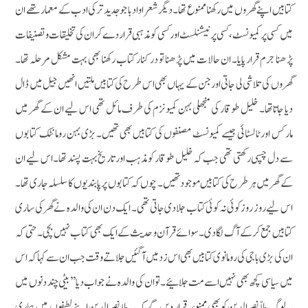
کتابیں اپنے گھروں میں رکھنا ممنوع تھا۔ دیگر شعراوادبا جو جدید ترکی ادب کے معمار تھے ان
میں کسی پر کمیونسٹ، کسی پر نیشنلسٹ اور کسی کو مذہبی قراردے کر ان کی تخلیقات و تصنیفات
پڑھنا جرم قرار پایا۔ ان حالات میں پڑھنا تو در کنار کتاب رکھنا بھی بہت مشکل مرحلہ تھا۔
گھروں کی تلاشی لی جاتی اور جن کے یہاں بھی اس طرح کی کتابیں ملتیں انھیں جیل میں ڈال
دیا جاتاتھا۔ خلیل طوقار کی منجھلی بہن کمیونزم کی طرف مائل تھی اس لیے ان کے گھر میں
مارکس اور ٹالسٹائی جیسے کمیونسٹ مصنفوں کی کتابیں بھی تھیں۔ بڑی بہن رومانٹک کتابوں
سے دل چسپی رکھتی تھی جب کہ خلیل طوقار کو مذہب اور تاریخ بہت پسند تھا۔ اس لیے ان
کے گھر میں ہر طرح کی کتابیں موجود تھیں۔ چوں کہ کتابوں پر پابندیوں کا سلسلہ جاری تھا۔
اس لیے روز روز کوئی نہ کوئی کتاب جلادی جاتی تھی۔ ایک دن ان کی والدہ نے گھرکی ساری
کتابیں جمع کر کے آگ لگادی۔ سوائے قرآن و حدیث کے ایک بھی کتاب نہیں بچی۔ حتی کہ
ان کی بڑی باجی کی رومانوی کتابیں بھی اس زدمیں آگئیں جلاتے وقت جب ان سے کہاکہ اس
میں سیاسی کچھ بھی نہیں اسے مت جلائیے۔توان کی والدہ نے جواب دیا ’’بیٹی چند دنوں میں
یہ لوگ ملاّ نصرالدین کو بھی ممنوعہ قرار دیں گے کہ یہ ملا نصرالدین اپنے لطیفوں میں ہماری