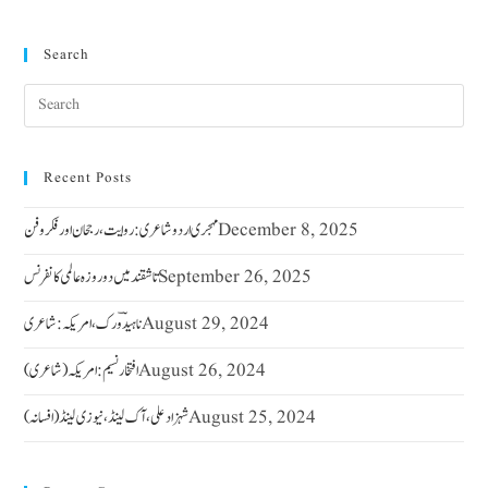
Search
Recent Posts
December 8, 2025
مہجری اردو شاعری : روایت ، رجحان اور فکر وفن
September 26, 2025
تاشقند میں دو روزہ عالمی کانفرنس
August 29, 2024
ناہیدؔ ورک،امریکہ: شاعری
August 26, 2024
افتخار نسیم: امریکہ(شاعری)
August 25, 2024
شہزاد علی،آک لینڈ ،نیوزی لینڈ(افسانہ)