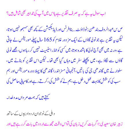
اب سوال یہ ہے کہ یہ صرف تقدیر ہے یا اس میں آپ کی تدابیر بھی شامل ہیں ؟
ص س عبدالروف بندھن: نو ڈاؤٹ.. بنا افرٹس اور ڈیڈیکیشن کے کچھ بھی سمبھو نہیں ہوتا،
لیکن یہ تقدیر ہے جو نولی گاؤں کے ایک مزدور غلام کو 165 سال پہلے موریشس لے جاتی
ہے، ورنہ میں بھی آج نولی کا باشندہ ہوتا، میں کسی کو انڈر اسٹیمیٹ نہیں کر رہا ہوں، مجھے نولی
گاؤں سے لگاؤ ہے، میں پچھلے سفر میں وہاں گیا بھی تھا ۔ لیکن اس تقدیر کو بنانے میں،
سنوارنے میں گاندھی جی کی باتیں، آنجہانی مسز اندرا گاندھی کا پہلا دورہ موریشس اور ہم
سب کی کوشش کا بہت عمل دخل ہے، ہم نے کوشش کی، کرتے رہے اور کامیابی حاصل کی
کہتے ہیں کہ ہمت مرداں مدد خدا۔
دہلی کے نوجوان اردو ادیبوں کے ساتھ
زبیر خان سعیدی: اگر بات کریں زبان کی تو اس وقت مجھ سے اردو میں بات کر رہے ہیں اور