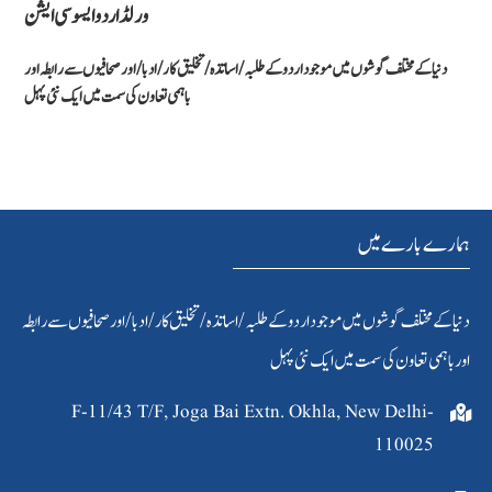
ورلڈ اردو ایسو سی ایشن
دنیا کےمختلف گوشوں میں موجود اردو کے طلبہ / اساتذہ /تخلیق کار/ادبا/ اور صحافیوں سے رابطہ اور
باہمی تعاون کی سمت میں ایک نئی پہل
ہمارے بارے میں
دنیا کےمختلف گوشوں میں موجود اردو کے طلبہ / اساتذہ /تخلیق کار/ادبا/ اور صحافیوں سے رابطہ
اور باہمی تعاون کی سمت میں ایک نئی پہل
F-11/43 T/F, Joga Bai Extn. Okhla, New Delhi-
110025