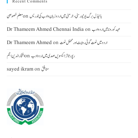
Recent Comments
ہائیڈل برگ یونیورسٹی ، جرمنی میں اردو زبان وادب کی تدریس
on
معلم خصوصی
عہد کورونا میں اردو ادب
on
Dr Thameem Ahmed Chennai India
اردومیں نعت گوئی روایت اور محفل نعت
on
Dr Thameem Ahmed
رپورتاژ: اکیسویں صدی میں اردو ادب
on
افتخار الدین انجم
منافق
on
sayed ikram