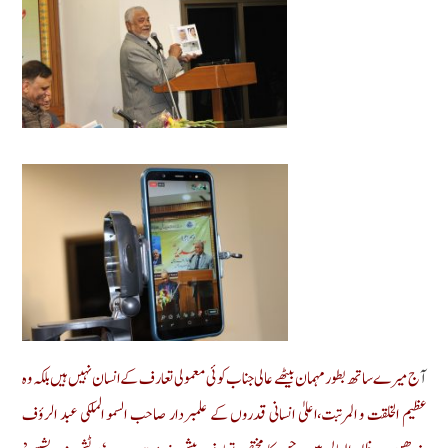
آ
ج میرے ساتھ بطور مہمان بیٹھے عالی جناب کوئی معمولی تعارف کے انسان نہیں ہیں بلکہ وہ
عظیم الخلقت و المرتبت،اعلیٰ انسانی قدروں کے علمبردار صاحب السمو الملکی عبد الرؤف