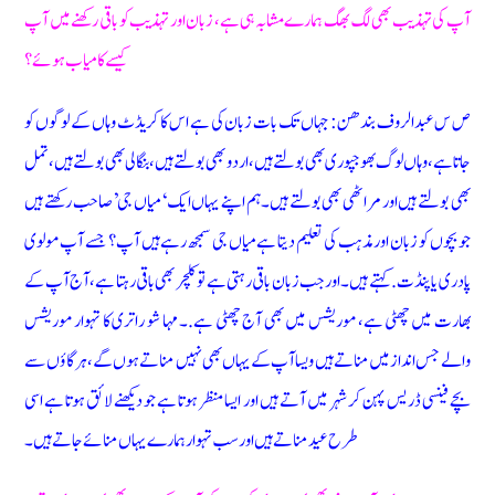
آپ کی تہذیب بھی لگ بھگ ہمارے مشابہ ہی ہے، زبان اور تہذیب کو باقی رکھنے میں آپ
کیسے کامیاب ہوئے؟
ص س عبدالروف بندھن: جہاں تک بات زبان کی ہے اس کا کریڈٹ وہاں کے لوگوں کو
جاتا ہے، وہاں لوگ بھوجپوری بھی بولتے ہیں، اردو بھی بولتے ہیں، بنگالی بھی بولتے ہیں، تمل
بھی بولتے ہیں اور مراٹھی بھی بولتے ہیں۔ ہم اپنے یہاں ایک ‘میاں جی’ صاحب رکھتے ہیں
جو بچوں کو زبان اور مذہب کی تعلیم دیتا ہے میاں جی سمجھ رہے ہیں آپ؟ جسے آپ مولوی
پادری یا پنڈت. کہتے ہیں۔اور جب زبان باقی رہتی ہے تو کلچر بھی باقی رہتا ہے، آج آپ کے
بھارت میں چھٹی ہے، موریشس میں بھی آج چھٹی ہے.۔ مہا شو راتری کا تہوار موریشس
والے جس انداز میں مناتے ہیں ویسا آپ کے یہاں بھی نہیں مناتے ہوں گے، ہر گاؤں سے
بچے فینسی ڈریس پہن کر شہر میں آتے ہیں اور ایسا منظر ہوتا ہے جو دیکھنے لائق ہوتا ہے اسی
طرح عید مناتے ہیں اور سب تہوار ہمارے یہاں منائے جاتے ہیں۔