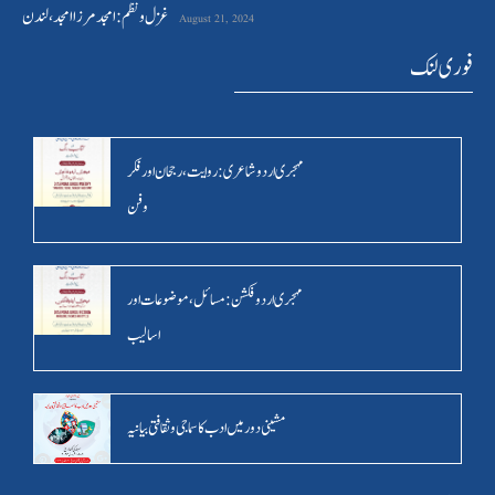
غزل و نظم : امجد مرزا امجد،لندن
August 21, 2024
فوری لنک
مہجری اردو شاعری : روایت ، رجحان اور فکر
وفن
مہجری اردو فکشن: مسائل ، موضوعات اور
اسالیب
مشینی دور میں ادب کا سماجی و ثقافتی بیانیہ