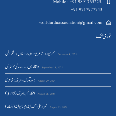
Mobile : +91 9891765225,
+91 9717977743
worldurduassociation@gmail.com
فوری لنک
مہجری اردو شاعری : روایت ، رجحان اور فکر وفن
December 8, 2025
تاشقند میں دو روزہ عالمی کانفرنس
September 26, 2025
ناہیدؔ ورک،امریکہ: شاعری
August 29, 2024
افتخار نسیم: امریکہ(شاعری)
August 26, 2024
شہزاد علی،آک لینڈ ،نیوزی لینڈ(افسانہ)
August 25, 2024