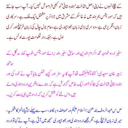
کے بیچ انہوں نے اپنی اصل شناخت ‘ہندوستانی’ کو کبھی فراموش نہیں کیا۔ آپ سب جانتے
ہیں کہ موریشس بحر ہند میں مڈغاسکر کے مشرق میں جزائر پر مشتمل ایک ملک ہے، سرکاری
زبان انگریزی ہے، دوسری بڑی زبان بھوجپوری ہے، عام بول چال کی زبان فرینچ اور کری
اول ہے، جبکہ دارلحکومت پورٹ لوئس ہے۔
سفیر اردو خواجہ محمد اکرام الدین اور سابق سفیر ہند برائے موریشس انوپ کمار مدگل کے
ساتھ
زبیر خان سعیدی: کتنا چیلنجنگ تھا آپ کا یہ سفر اور کیسے ممکن بنایا آپ نے خود کی اور
ہندوستانی شناخت کی بقا کو؟ اور ایک خاص گزارش ہے کہ ہمارے ناظرین اردو ہندی والے
ہیں، اس لئے کوشش کریں کہ اردو میں ہی بات کریں ۔
ص س عبدالروف بندھن: السلام علیکم و رحمۃ اللہ و برکاتہ، سب سے پہلے ایشیا ٹائمز کا شکریہ،
میری زبان فرینچ ہے، مگر مجھے اردو ہندی اور بھوجپوری سمجھ میں آتی ہے، آپ نے کہا تو اردو