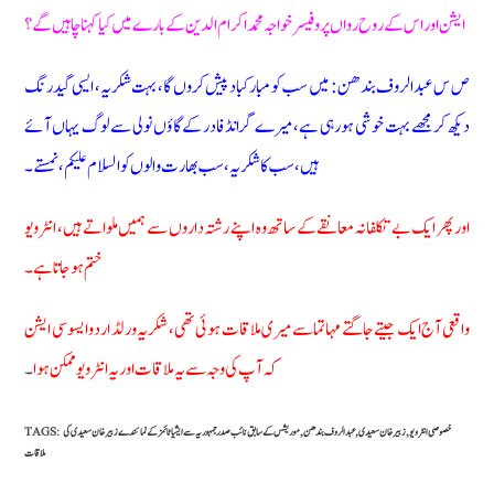
ایشن اور اس کے روح رواں پروفیسر خواجہ محمد اکرام الدین کے بارے میں کیا کہنا چاہیں گے؟
ص س عبدالروف بندھن: میں سب کو مبارکباد پیش کروں گا، بہت شکریہ، ایسی گیدرنگ
دیکھ کر مجھے بہت خوشی ہو رہی ہے، میرے گرانڈ فادر کے گاؤں نولی سے لوگ یہاں آئے
ہیں، سب کا شکریہ، سب بھارت والوں کو السلام علیکم، نمستے۔
اور پھر ایک بے تکلفانہ معانقے کے ساتھ وہ اپنے رشتہ داروں سے ہمیں ملواتے ہیں، انٹرویو
ختم ہوجاتا ہے۔
واقعی آج ایک جیتے جاگتے مہاتما سے میری ملاقات ہوئی تھی، شکریہ ورلڈ اردو ایسوسی ایشن
کہ آپ کی وجہ سے یہ ملاقات اور یہ انٹرویو ممکن ہوا
۔
خصوصی انٹرویو
,
زبیر خان سعیدی
,
عبد الروف بندھن
,
موریشس کے سابق نائب صدر جمہوریہ سے ایشیا ٹائمز کے نمائندے زبیر خان سعیدی کی
TAGS:
ملاقات