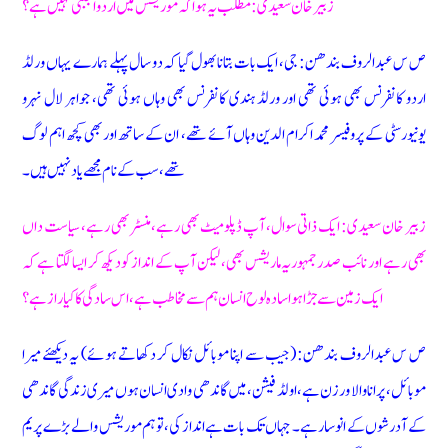
زبیر خان سعیدی: مطلب یہ ہوا کہ موریشس میں اردو اجنبی نہیں ہے؟
ص س عبدالروف بندھن: جی، ایک بات بتانا بھول گیا کہ دو سال پہلے ہمارے یہاں ورلڈ
اردو کانفرنس بھی ہوئی تھی اور ورلڈ ہندی کانفرنس بھی وہاں ہوئی تھی، جواہر لال نہرو
یونیورسٹی کے پروفیسر محمد اکرام الدین وہاں آئے تھے، ان کے ساتھ اور بھی کچھ اہم لوگ
تھے، سب کے نام مجھے یاد نہیں ہیں ۔
زبیر خان سعیدی: ایک ذاتی سوال، آپ ڈپلومیٹ بھی رہے، منسٹر بھی رہے، سیاست داں
بھی رہے اور نائب صدر جمہوریہ ماریشس بھی، لیکن آپ کے انداز کو دیکھ کر ایسا لگتا ہے کہ
ایک زمین سے جڑا ہوا سادہ لوح انسان ہم سے مخاطب ہے، اس سادگی کا کیا راز ہے؟
ص س عبدالروف بندھن: (جیب سے اپنا موبائل نکال کر دکھاتے ہوئے) یہ دیکھئے میرا
موبائل، پرانا والا ورزن ہے، اولڈ فیشن، میں گاندھی وادی انسان ہوں میری زندگی گاندھی
کے آدرشوں کے انوسار ہے۔ جہاں تک بات ہے انداز کی، تو ہم موریشس والے بڑے پریم