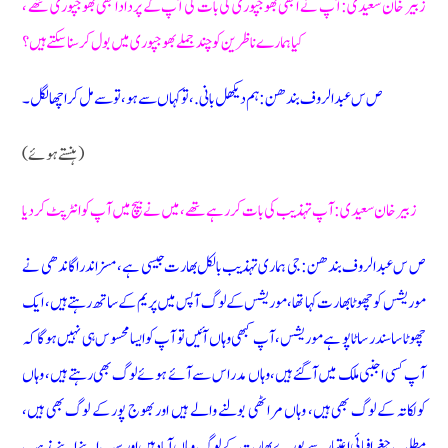
زبیر خان سعیدی: آپ نے ابھی بھوجپوری کی بات کی آپ کے پردادا بھی بھوجپوری تھے ،
کیا ہمارے ناظرین کو چند جملے بھوجپوری میں بول کر سنا سکتے ہیں؟
ص س عبدالروف بندھن: ہم دیکھل بانی.،تو کہاں سے ہو ،تو سے مل کر اچھا لگل ۔
(ہنستے ہوئے )
زبیر خان سعیدی: آپ تہذیب کی بات کر رہے تھے، میں نے بیچ میں آپ کو انٹرپٹ کردیا
ص س عبدالروف بندھن: جی ہماری تہذیب بالکل بھارت جیسی ہے، مسز اندرا گاندھی نے
موریشس کو چھوٹا بھارت کہا تھا، موریشس کے لوگ آپس میں پریم کے ساتھ رہتے ہیں، ایک
چھوٹا سا سندر سا ٹاپو ہے موریشس، آپ کبھی وہاں آئیں تو آپ کو ایسا محسوس ہی نہیں ہوگا کہ
آپ کسی اجنبی ملک میں آگئے ہیں، وہاں مدراس سے آئے ہوئے لوگ بھی رہتے ہیں، وہاں
کولکاتہ کے لوگ بھی ہیں، وہاں مراٹھی بولنے والے ہیں اور بھوج پور کے لوگ بھی ہیں،
مطلب جغرافیائی اعتبار سے پورے بھارت کے لوگ وہاں آباد ہیں اور سب اپنے اپنے مذہب