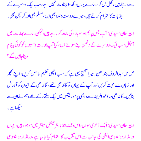
سے رہتے ہیں، گھل مل کر، ہمارے یہاں دکھاوا یا بناوٹ نہیں ہے، سب ایک دوسرے کے
جذبات کا احترام کرتے ہیں، میرے دوست ہندو بھی ہیں، مسلم بھی اور کرسچن بھی۔
زبیر خان سعیدی: آپ جس پریم اور سوہارد کی بات کر رہے ہیں، لیکن ہمارے بھارت میں
آجکل سب ایک دوسرے کے دشمن بنے ہوئے ہیں، کیا آپ بھارت واسیوں کو کوئی پیغام
دینا چاہیں گے؟
ص س عبدالروف بندھن: میرا میسیج یہی ہے کہ سب اچھی تعلیم حاصل کریں، اپنے کلچر
اور زبان سے محبت کریں اور آپ کے یہاں تو گاندھی تھے، گاندھی کے جیون کو آدرش
بنائیں۔ گاندھی ساؤتھ افریقہ سے واپسی پر موریشس میں ایک ہفتے رکے تھے، ہم نے ان سے
سیکھا ہے۔
زبیر خان سعیدی: ایک آخری سوال، اس وقت انڈیا انٹرنیشنل سینٹر میں موجود ہیں، جہاں
ورلڈ اردو ایسوسی ایشن کی جانب سے اس تقریب کا اہتمام کیا جا رہا ہے، ورلڈ اردو ایسوسی