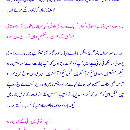
کو، اپنی زبان کو زندہ رکھے ہوئے ہیں ۔
زبیر خان سعیدی: یہ تو ہوئی لوگوں کی بات اور ان کی کاوش، کیا سرکاری طور پر بھی ہندوستانی
زبانوں کے عروج اور تعلیم پر وہاں توجہ دی جاتی ہے؟
ص س عبدالروف بندھن: بالکل، ہمارے یہاں اندرا گاندھی سینئر ہے جہاں اردو اور ہندی
پڑھائی اور سکھائی جاتی ہے، میں آپ کو دعوت دیتا ہوں کہ آپ بھارت والے موریشس اردو
سیکھنے آسکتے ہیں، ہندی سیکھنے آسکتے ہیں، ٹمل سیکھنے آسکتے ہیں ۔ میری اس سوانح عمری کا اردو
ترجمہ بھی عنایت حسین عیدن نے کیا ہے جو موریشس میں اردو ڈپارٹمنٹ کے ہیڈ رہ چکے
ہیں، لیکن اس کو خواجہ محمد اکرام الدین نے ترتیب و تزئین دیکر اشاعت کے قابل بنایا، میں
ایک بار پھر دونوں کا اور ریحانہ بی کا شکریہ ادا کرتا ہوں ۔
رسم رونمائی میں دہلی کے محبان اردو