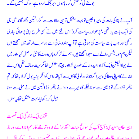
بولنے کی کوشش کر رہا ہوں، بریکنگ اردو ہے، لوگ ہنسیں گے۔
آپ نے بقا کی بات کی، میرا بچپن تو بہت مشکل ترین حالات سے گزرا لیکن مجھے گاندھی جی
کی ایک بات یاد تھی، ‘پڑھو اور سیاست کرو’ اس لئے میں نے کسی طرح اپنی پڑھائی جاری
رکھی اور جب بات سیاست کی ہوتی ہے تو آپ ہندوستانی اسے دوسرے ارتھ میں سمجھتے ہیں
لیکن ہم موریشس والے اسے سیوا سمجھتے ہیں، ہم نے لڑ کر وہاں ووٹ کا حق حاصل کیا، اور میں
نے پہلا الیکشن ایک آزاد امیدوار کے طور پر لڑا اور جیتا، مشکل تھا مگر نیت صاف تھی اس لئے
اللہ نے کامیابی عطا کی، میرا گرانڈ فادر نولی گاؤں سے آیا تھا، اس کو انگریز یہ بول کر لایا تھا کہ تم
پتھر توڑو گے تو زمین سے سونا نکلے گا، میرے دادا نے پتھر توڑا لیکن میں نے مٹی سے سونا
نکال کر دکھایا، بہت مشکل تھا یہ سفر۔
تقدیر ایک زندگی ایک قسمت
زبیر خان سعیدی: آج آپ کی سوانح حیات ‘تقدیر’ کے اردو ترجمے کا رسم اجرا ہے، ورلڈ
اردو ایسوسی ایشن اور پروفیسر خواجہ محمد اکرام الدین نے اسے ممکن بنایا ہے، آپ کو کیسا لگ رہا