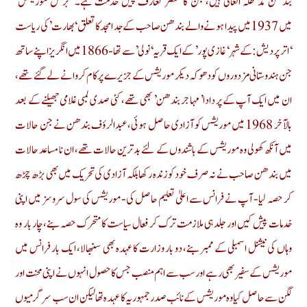
بندھن مد ظلہ العالی ہیں، جن کا مختصر تعارف پیش خدمت ہے۔ ‘برٹش موریشس’
میں 1937 میں پیدا ہونے والے بندھن صاحب کے جد امجد کا تعلق ‘بھارت’ کی ریاست
‘اتر پردیش: کے شہر ‘غازی پور’ کے ایک قریہ ‘نولی’ سے تھا- 1866 میں انگریز اپنے ساتھ
جن ہندوستانی مزدوروں کو دھوکہ دیکر موریشس کے جزیرے پر کام کروانے لے گئے تھے،
ان میں ایک آپ کے پر دادا’ مہاجر بندھن’ بھی تھے، کئی صدی لمبی غلامی جھیلنے کے بعد
بالآخر 1968 میں موریشس کو آزادی حاصل ہوئی، عبدالرؤف بندھن نے جن حالات
میں آنکھ کھولی وہ موریشس کے باشندوں کے لئے بدترین حالات تھے، ان نا مساعد حالات
میں بندھن صاحب نے نہ صرف خود کو زندہ رکھا بلکہ آزادی کی تحریک میں بھی بڑھ چڑھ
کر حصہ لیا- آپ نے فرانس سے اعلیٰ تعلیم حاصل کی- موریشس کی سول سروسز میں اپنی
خدمات پیش کیں اور جلد ہی ملازمت ترک کر فعال سیاست کا متحرک حصہ بنے، چار بار وہ
وہاں کی نیشنل اسمبلی کے ممبر بنے، دو بار وزارت کا عہدہ بھی سنبھالا، ایک بار فرانس میں
موریشس کے سفیر بھی رہے اور سب سے اہم منصب جس کا حصول انہوں نے اپنی محنت اور
لگن سے حاصل کیا وہ موریشس کے نائب صدر جمہوریہ کا عہدہ تھا لیکن ان سب سرگرمیوں