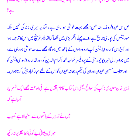
ہے؟
ص س عبدالروف بندھن: مجھے بہت خوشی ہو رہی ہے، تقدیر میری زندگی نہیں بلکہ
موریشس کی پوری تاریخ ہے، اسے پہلے انگریزی میں لکھا گیا تھا پھر فرینچ میں اس کا ترجمہ ہوا
اور آج اس کا اردو ایڈیشن آپ اردو والوں کے ہاتھ میں ہوگا، مجھے بے حد خوشی ہو رہی ہے،
میں جواہر لال نہرو یونیورسٹی کے پروفیسر خواجہ محمد اکرام الدین کو، ورلڈ اردو ایسوسی ایشن کو
اور عنایت حسین عیدن اور ان کی بیگم ریحانہ عیدن کو اس کے لئے مبارکباد پیش کرتا ہوں۔
زبیر خان سعیدی: آپ کی سوانح، یعنی اس کتاب کا نام تقدیر ہے، فی الوقت مجھے ایک شعر یاد
آرہا ہے کہ
میں نے تدبیر کے ہاتھوں سے سنبھالا ہے نصیب
میری پیشانی پے کوئی خط تقدیر نہ دیکھ