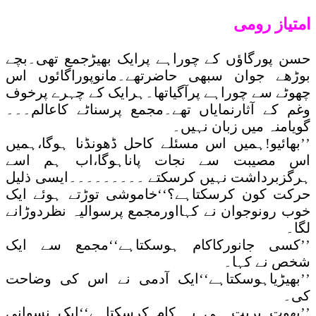
امتیاز رومی
حسن پورگاؤں کے چوراہے پرایک بھیڑجمع تھی۔بچے
بوڑھے جوان سبھی حاضرتھے۔مانوپوراگائوں اس
چھوٹے سے چوراہے پرآگیاتھا۔ہرایک کے چہرے پرخوف
وغم کے آثارنمایاں تھے۔مجمع پرسناٹے کاعالم۔۔۔
گویامنہ میں زبان نہیں۔
’’بھائیو!ہمیں اس مسئلے کاحل ڈھونڈنا ہوگا،ہمیں
اس مصیبت سے نجات پاناہوگا،اب ہم اسے
ہرگزبرداشت نہیں کرسکتے ۔۔۔۔۔۔۔۔۔ایسی ذلیل
حرکت کون کرسکتاہے؟‘‘خاموشی توڑتے ہوئے ایک
خوب رونوجوان نے کہااورمجمع پرسوالیہ نظردوڑانے
لگا۔
’’کسی جانورکاکام ہوسکتاہے‘‘مجمع سے ایک
شخص نے کہا۔
’’بھیڑیاہوسکتاہے‘‘ایک آدمی نے اس کی وضاحت
کی۔
’’بھوت پریت ہی یہ کام کرسکتاہے‘‘ایک نسوانی