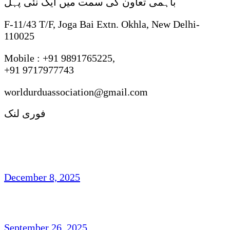
باہمی تعاون کی سمت میں ایک نئی پہل
F-11/43 T/F, Joga Bai Extn. Okhla, New Delhi-
110025
Mobile : +91 9891765225,
+91 9717977743
worldurduassociation@gmail.com
فوری لنک
مہجری اردو شاعری : روایت ، رجحان اور فکر
وفن
December 8, 2025
تاشقند میں دو روزہ عالمی کانفرنس
September 26, 2025