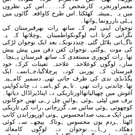
معمراورتجربہ کارشخص کے۔۔۔۔اس کی نظروں
میں یہ ہمیشہ کھٹکتا۔اس طرح کاواقعہ گائوں میں
پہلی باررونماہواتھا۔
نوجوان اپنی ٹیم کے ساتھ رات بھرقبرستان کی
نگرانی کرتا۔اب لوگوںکواطمینان ہوچلاتھا کہ یہ
ناگہانی بلاٹل گئی۔چنددنوںکے بعد ایک نوجوان لڑکی
کی موت ہوگئی۔نوجوان کفن دفن میں پیش پیش
تھا۔رات کوپوری مستعدی کے ساتھ قبرستان پہنچا۔
سارے لوگوں کوعلاحدہ علاحدہ تعینات کرکے خود
قبرستان کے پوربی کونے پرچلاگیا،جہاںسے ایک
پگڈنڈی ندی کی طرف جاتی تھی۔دسمبر کامہینہ
تھا۔چاندنی رات تھی ۔تاہم کوہاسے نے چاندکواپنی
آغوش میں چھپالیاتھااورتاریکی نے اپناڈیراڈال دیاتھا۔
برف میں لپٹی ہوئی ہوائیں چل رہی تھیں جوکانوں
کوچھوتی ہوئی سائیں سے گزرجاتی ،رات کی تاریکی
میں ایک مہیب صدامحسوس ہوتی اورپورابدن کانپ
اٹھتا۔ہردم یوں محسوس ہوتاکہ پیچھے سے کوئی
دھکادے رہاہے۔نوجوان نے لوگوں کامعائنہ