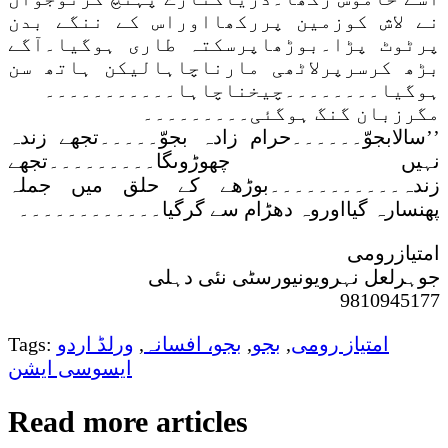
نے لاش کوزمین پررکھااوراس کے ننگے بدن
پرٹوٹ پڑا۔بوڑھاپرسکتہ طاری ہوگیا۔آگے
بڑھ کرسرپرلاٹھی مارناچاہالیکن ہاتھ سن
ہوگیا۔۔۔۔۔۔۔۔چیخناچاہا۔۔۔۔۔۔۔۔۔۔۔
مگرزبان گنگ ہوگئی۔۔۔۔۔۔۔۔۔
’’سالابجوّ۔۔۔۔۔۔حرام زادہ بجوّ۔۔۔۔۔تجھے زندہ
نہیں چھوڑوںگا۔۔۔۔۔۔۔۔۔تجھے
زندہ۔۔۔۔۔۔۔۔۔۔۔بوڑھے کے حلق میں جملہ
پھنسارہ گیااوروہ دھڑام سے گرگیا۔۔۔۔۔۔۔۔۔۔۔۔
امتیازرومی
جوہرلعل نہرویونیورسٹی نئی دہلی
9810945177
امتیاز رومی
,
بجو
,
بجو، افسانہ
,
ورلڈ اردو
Tags:
ایسوسی ایشن
Read more articles