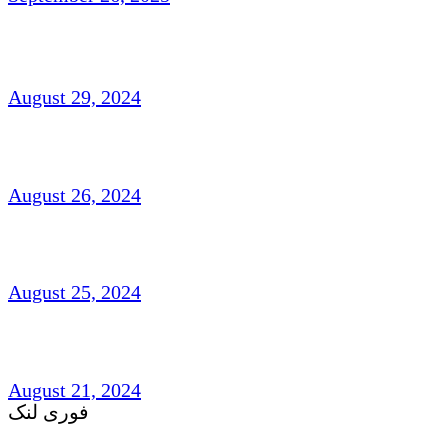
ناہیدؔ ورک،امریکہ: شاعری
August 29, 2024
افتخار نسیم: امریکہ(شاعری)
August 26, 2024
شہزاد علی،آک لینڈ ،نیوزی لینڈ(افسانہ)
August 25, 2024
غزل و نظم : امجد مرزا امجد،لندن
August 21, 2024
فوری لنک