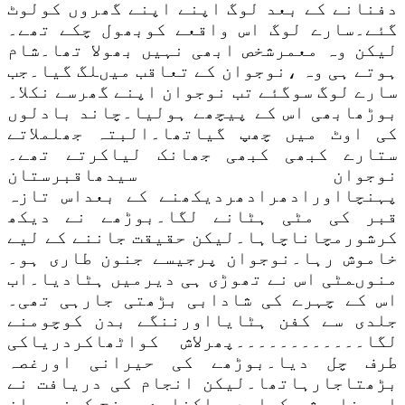
دفنانے کے بعد لوگ اپنے اپنے گھروں کولوٹ
گئے۔سارے لوگ اس واقعے کوبھول چکے تھے۔
لیکن وہ معمرشخص ابھی نہیں بھولا تھا۔شام
ہوتے ہی وہ ،نوجوان کے تعاقب میںلگ گیا۔جب
سارے لوگ سوگئے تب نوجوان اپنے گھرسے نکلا۔
بوڑھابھی اس کے پیچھے ہولیا۔چاند بادلوں
کی اوٹ میں چھپ گیاتھا۔البتہ جھلملاتے
ستارے کبھی کبھی جھانک لیاکرتے تھے۔
نوجوان سیدھاقبرستان
پہنچااورادھرادھردیکھنے کے بعداس تازہ
قبر کی مٹی ہٹانے لگا۔بوڑھے نے دیکھ
کرشورمچاناچاہا۔لیکن حقیقت جاننے کے لیے
خاموش رہا۔نوجوان پرجیسے جنون طاری ہو۔
منوںمٹی اس نے تھوڑی ہی دیرمیں ہٹادیا۔اب
اس کے چہرے کی شادابی بڑھتی جارہی تھی۔
جلدی سے کفن ہٹایااورننگے بدن کوچومنے
لگا۔۔۔۔۔۔۔۔۔۔۔۔پھرلاش کواٹھاکردریاکی
طرف چل دیا۔بوڑھے کی حیرانی اورغصہ
بڑھتاجارہاتھا۔لیکن انجام کی دریافت نے
اسے خاموش رکھا۔دریاکنارے پہنچ کرنوجوان