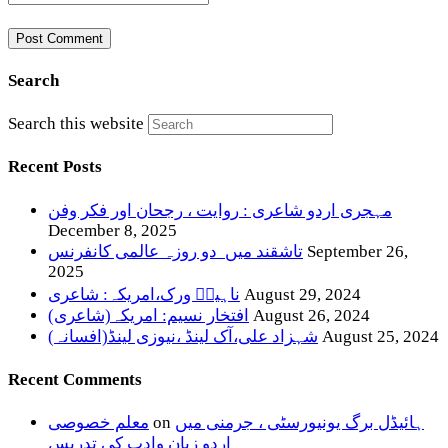
Search
Search this website
Recent Posts
مہجری اردو شاعری : روایت ، رجحان اور فکر وفن
December 8, 2025
September 26,
تاشقند میں دو روزہ عالمی کانفرنس
2025
August 29, 2024
ناہیدؔ ورک،امریکہ: شاعری
August 26, 2024
افتخار نسیم: امریکہ(شاعری)
August 25, 2024
شہزاد علی،آک لینڈ ،نیوزی لینڈ(افسانہ)
Recent Comments
ہائیڈل برگ یونیورسٹی ، جرمنی میں
on
معلم خصوصی
اردو زبان وادب کی تدریس