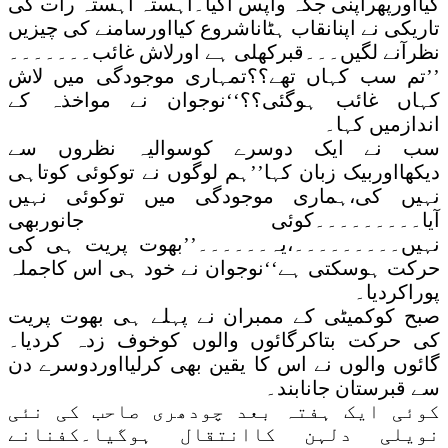
کیااورپھراپنی جگہ واپس آگیا۔آہستہ آہستہ رات کی
تاریکی نے اپنانقاب ہٹاناشروع کیااورسامنے کی چیزیں
نظرآنے لگیں۔۔۔قبرکھلی ہے اورلاش غائب۔۔۔۔۔۔۔
’’تم سب کہاں تھے؟؟تمہاری موجودگی میں لاش
کہاں غائب ہوگئی؟؟‘‘نوجوان نے مواخذہ کے
اندازمیں کہا۔
سب نے ایک دوسرے کوسوالیہ نظروں سے
دیکھااوربیک زبان کہا’’ہم لوگوں نے توکوئی کوتاہی
نہیں کی،ہماری موجودگی میں توکوئی نہیں
آیا۔۔۔۔۔۔۔۔۔کوئی جانوربھی
نہیں۔۔۔۔۔۔۔۔۔،یہ۔۔۔۔۔۔’’بھوت پریت ہی کی
حرکت ہوسکتی ہے‘‘نوجوان نے خود ہی اس کاجملہ
پوراکردیا۔
صبح کوکمیٹی کے ممبران نے پہلے ہی بھوت پریت
کی حرکت بتاکرگائوں والوں کوخوف زدہ کردیا۔
گائوں والوں نے اس کا یقین بھی کرلیااوردوسرے دن
سے قبرستان جانابند۔
کوئی ایک ہفتہ بعد چودھری صاحب کی نئی
نویلی دلہن کاانتقال ہوگیا۔کفنانے