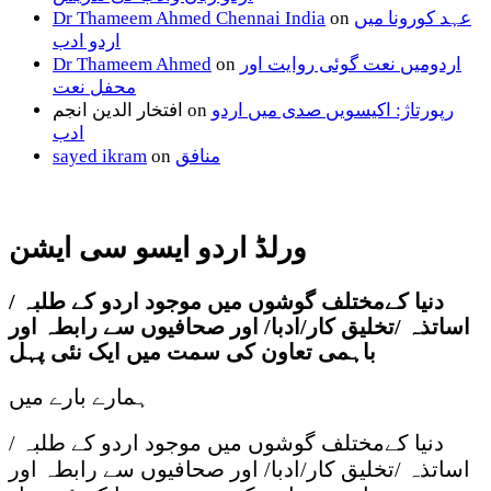
عہد کورونا میں
on
Dr Thameem Ahmed Chennai India
اردو ادب
اردومیں نعت گوئی روایت اور
on
Dr Thameem Ahmed
محفل نعت
رپورتاژ: اکیسویں صدی میں اردو
on
افتخار الدین انجم
ادب
منافق
on
sayed ikram
ورلڈ اردو ایسو سی ایشن
دنیا کےمختلف گوشوں میں موجود اردو کے طلبہ /
اساتذہ /تخلیق کار/ادبا/ اور صحافیوں سے رابطہ اور
باہمی تعاون کی سمت میں ایک نئی پہل
ہمارے بارے میں
دنیا کےمختلف گوشوں میں موجود اردو کے طلبہ /
اساتذہ /تخلیق کار/ادبا/ اور صحافیوں سے رابطہ اور