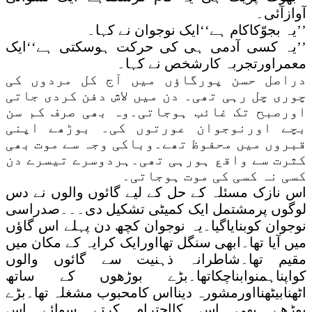
آوازآئی۔
’’یہ بجوّکاکام ہے‘‘ایک نوجوان نے کہا۔
’’یہ کسی آدمی ہی کی حرکت ہوسکتی ہے‘‘ایک
معمراورتجربہ کارشخص نے کہا۔
دراصل حسن پورگاؤں میں آج کل مردوں کی
چوری چل رہی تھی۔ دن میں لاش دفن کردی جاتی
اورصبح تک غائب ہوجاتی۔وہ بھی صرف کم سن
بچے اورنوجوان عورتوں کی۔ بوڑھے اپنی
قبروں میں محفوظ تھے۔وباکی وجہ سے موت بھی
کثرت سے واقع ہورہی تھی۔ہردوسرے تیسرے دن
کسی نہ کسی کی موت ہوجاتی۔
اس نازک مسئلہ کے حل کے لیے گائوں والوں نے دس
لوگوں پرمشتمل ایک کمیٹی تشکیل دی۔۔۔صدراسی
نوجوان کوبنایاگیا۔یہ نوجوان کچھ دن پہلے اس گاؤں
میں آیا تھا۔ابھی سنگل تھااورایک کرایہ کے مکان میں
مقیم تھا۔شاطرانہ ذہنیت سے گائوں والوں
کواپناہمنوابناچکاتھا۔بڑے بوڑھوں کے ساتھ
اٹھنابیٹھنااورمشورہ دینااس کامحبوب مشغلہ تھا۔بڑے
بوڑھے بھی اس کااحترام کرتے سوائے اس