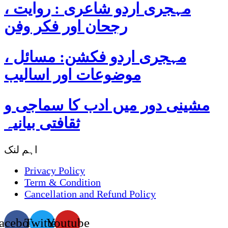
مہجری اردو شاعری : روایت ،
رجحان اور فکر وفن
مہجری اردو فکشن: مسائل ،
موضوعات اور اسالیب
مشینی دور میں ادب کا سماجی و
ثقافتی بیانیہ
اہم لنک
Privacy Policy
Term & Condition
Cancellation and Refund Policy
acebook
Twitter
Youtube