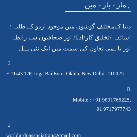
ہمارے بارے میں
دنیا کےمختلف گوشوں میں موجود اردو کے طلبہ /
اساتذہ /تخلیق کار/ادبا/ اور صحافیوں سے رابطہ
اور باہمی تعاون کی سمت میں ایک نئی پہل
F-11/43 T/F, Joga Bai Extn. Okhla, New Delhi- 110025
Mobile : +91 9891765225,
+91 9717977743
worldurduassociation@gmail.com