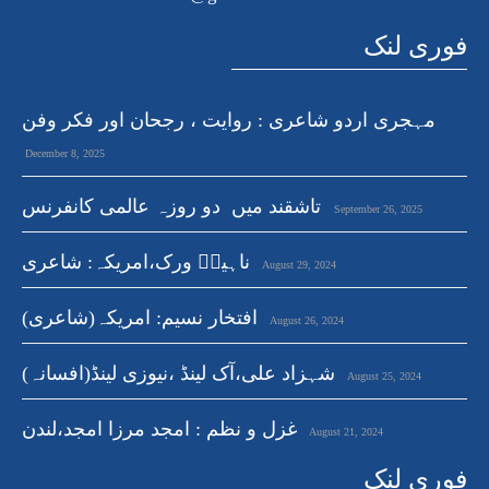
فوری لنک
مہجری اردو شاعری : روایت ، رجحان اور فکر وفن
December 8, 2025
تاشقند میں دو روزہ عالمی کانفرنس
September 26, 2025
ناہیدؔ ورک،امریکہ: شاعری
August 29, 2024
افتخار نسیم: امریکہ(شاعری)
August 26, 2024
شہزاد علی،آک لینڈ ،نیوزی لینڈ(افسانہ)
August 25, 2024
غزل و نظم : امجد مرزا امجد،لندن
August 21, 2024
فوری لنک