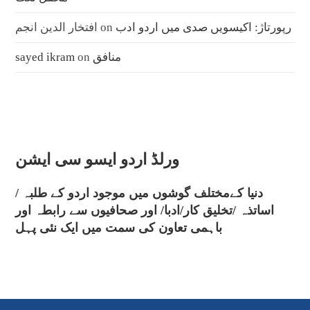
رپورتاژ: اکیسویں صدی میں اردو ادب
on
افتخار الدین انجم
منافق
on
sayed ikram
ورلڈ اردو ایسو سی ایشن
دنیا کےمختلف گوشوں میں موجود اردو کے طلبہ /
اساتذہ /تخلیق کار/ادبا/ اور صحافیوں سے رابطہ اور
باہمی تعاون کی سمت میں ایک نئی پہل