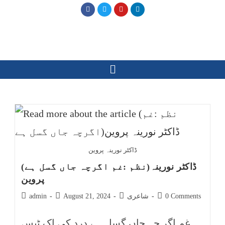
ڈاکٹر نورینہ پروین
(نظم :غم اگرچہ جاں گسل ہے)ڈاکٹر نورینہ
پروین
0 Comments
شاعری
August 21, 2024
admin
غم اگر چہ جاں گسل ہے درد کی اک ٹیس