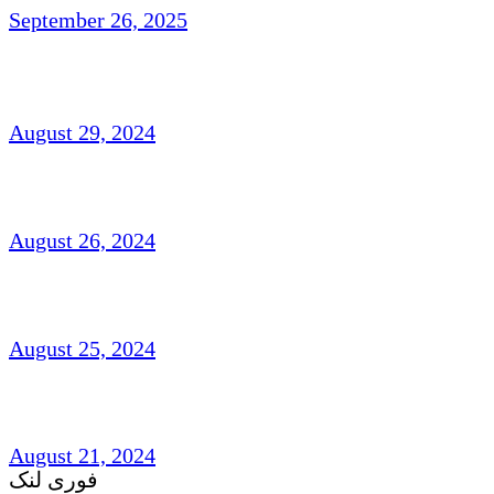
September 26, 2025
ناہیدؔ ورک،امریکہ: شاعری
August 29, 2024
افتخار نسیم: امریکہ(شاعری)
August 26, 2024
شہزاد علی،آک لینڈ ،نیوزی لینڈ(افسانہ)
August 25, 2024
غزل و نظم : امجد مرزا امجد،لندن
August 21, 2024
فوری لنک