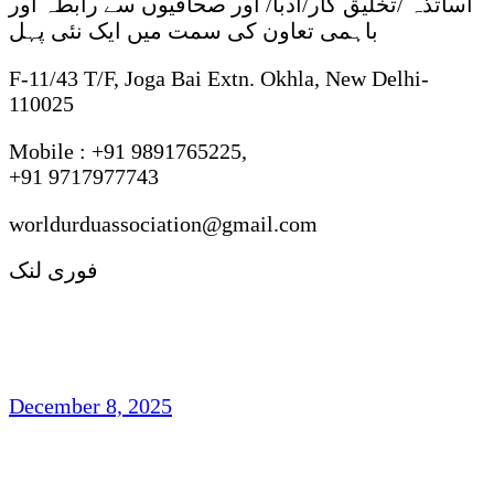
اساتذہ /تخلیق کار/ادبا/ اور صحافیوں سے رابطہ اور
باہمی تعاون کی سمت میں ایک نئی پہل
F-11/43 T/F, Joga Bai Extn. Okhla, New Delhi-
110025
Mobile : +91 9891765225,
+91 9717977743
worldurduassociation@gmail.com
فوری لنک
مہجری اردو شاعری : روایت ، رجحان اور فکر
وفن
December 8, 2025
تاشقند میں دو روزہ عالمی کانفرنس