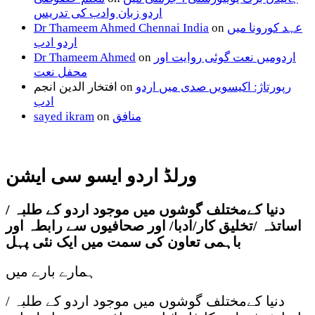
اردو زبان وادب کی تدریس
عہد کورونا میں
on
Dr Thameem Ahmed Chennai India
اردو ادب
اردومیں نعت گوئی روایت اور
on
Dr Thameem Ahmed
محفل نعت
رپورتاژ: اکیسویں صدی میں اردو
on
افتخار الدین انجم
ادب
منافق
on
sayed ikram
ورلڈ اردو ایسو سی ایشن
دنیا کےمختلف گوشوں میں موجود اردو کے طلبہ /
اساتذہ /تخلیق کار/ادبا/ اور صحافیوں سے رابطہ اور
باہمی تعاون کی سمت میں ایک نئی پہل
ہمارے بارے میں
دنیا کےمختلف گوشوں میں موجود اردو کے طلبہ /