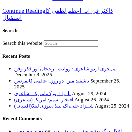
ڈاکٹر فرزانہ اعظم لطفی کا
Continue Reading
استقبال
Search
Search this website
Recent Posts
مہجری اردو شاعری : روایت ، رجحان اور فکر وفن
December 8, 2025
September 26,
تاشقند میں دو روزہ عالمی کانفرنس
2025
August 29, 2024
ناہیدؔ ورک،امریکہ: شاعری
August 26, 2024
افتخار نسیم: امریکہ(شاعری)
August 25, 2024
شہزاد علی،آک لینڈ ،نیوزی لینڈ(افسانہ)
Recent Comments
ہائیڈل برگ یونیورسٹی ، جرمنی میں
on
معلم خصوصی