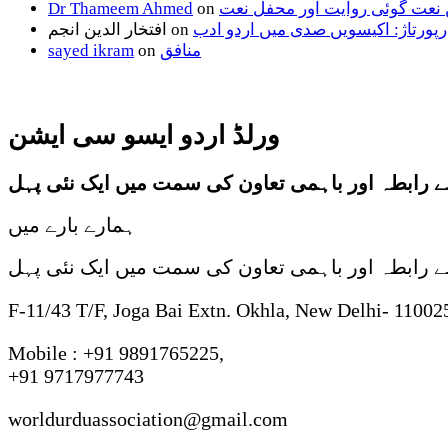
 نعت گوئی روایت اور محفل نعت
on
Dr Thameem Ahmed
رپورتاژ: اکیسویں صدی میں اردو ادب
on
افتخار الدین انجم
منافق
on
sayed ikram
ورلڈ اردو ایسو سی ایشن
 سے رابطہ اور باہمی تعاون کی سمت میں ایک نئی پہل
ہمارے بارے میں
 سے رابطہ اور باہمی تعاون کی سمت میں ایک نئی پہل
F-11/43 T/F, Joga Bai Extn. Okhla, New Delhi- 11002
Mobile : +91 9891765225,
+91 9717977743
worldurduassociation@gmail.com