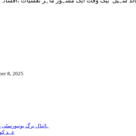
 نور پیدائش: 9جولائی1952 ڈاکٹر خالد سہیل بیک وقت ایک مشہور ماہر ن
er 8, 2025
ہائیڈل برگ یونیورسٹی 
عہد کور