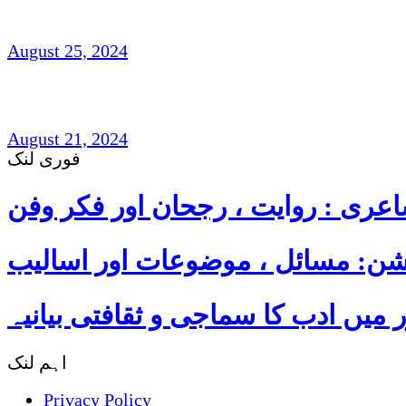
شہزاد علی،آک لینڈ ،نیوزی لینڈ(افسانہ)
August 25, 2024
غزل و نظم : امجد مرزا امجد،لندن
August 21, 2024
فوری لنک
عری : روایت ، رجحان اور فکر وفن
ن: مسائل ، موضوعات اور اسالیب
میں ادب کا سماجی و ثقافتی بیانیہ
اہم لنک
Privacy Policy