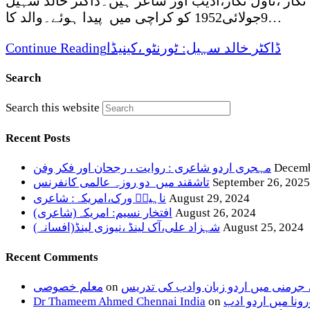
فسیات ،افسانہ نگار ،ناول نگار،ادیب اور شاعر ہیں۔ڈاکٹر خالد سہیل
9جولائی1952 کو کراچی میں پیدا ہوئے۔والد کا…
ڈاکٹر خالد سہیل: ٹورنٹو ،کینیڈا
Continue Reading
Search
Search this website
Recent Posts
Decemb
مہجری اردو شاعری : روایت ، رجحان اور فکر وفن
September 26, 2025
تاشقند میں دو روزہ عالمی کانفرنس
August 29, 2024
ناہیدؔ ورک،امریکہ: شاعری
August 26, 2024
افتخار نسیم: امریکہ(شاعری)
August 25, 2024
شہزاد علی،آک لینڈ ،نیوزی لینڈ(افسانہ)
Recent Comments
، جرمنی میں اردو زبان وادب کی تدریس
on
معلم خصوصی
ونا میں اردو ادب
on
Dr Thameem Ahmed Chennai India