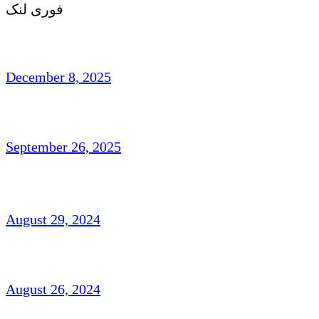
فوری لنک
ی اردو شاعری : روایت ، رجحان اور فکر وفن
December 8, 2025
تاشقند میں دو روزہ عالمی کانفرنس
September 26, 2025
ناہیدؔ ورک،امریکہ: شاعری
August 29, 2024
افتخار نسیم: امریکہ(شاعری)
August 26, 2024