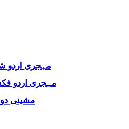
مہجری اردو شا
مہجری اردو فکش
مشینی دور 