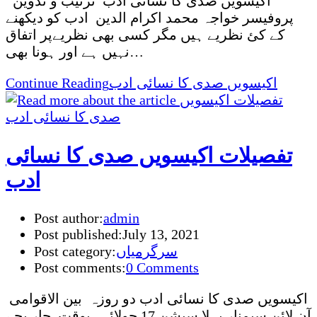
اکیسویں صدی کا نسائی ادب ترتیب و تدوین
پروفیسر خواجہ محمد اکرام الدین ادب کو دیکھنے
کے کئ نظریے ہیں مگر کسی بھی نظریےپر اتفاق
نہیں ہے اور ہونا بھی…
اکیسویں صدی کا نسائی ادب
Continue Reading
تفصیلات اکیسویں صدی کا نسائی
ادب
Post author:
admin
Post published:
July 13, 2021
سرگرمیاں
Post category:
Post comments:
0 Comments
اکیسویں صدی کا نسائی ادب دو روزہ بین الاقوامی
آن لائن سیمنار پہلا سیشن 17 جولائی بوقت چار بجے