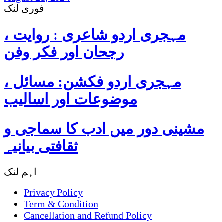
فوری لنک
مہجری اردو شاعری : روایت ،
رجحان اور فکر وفن
مہجری اردو فکشن: مسائل ،
موضوعات اور اسالیب
مشینی دور میں ادب کا سماجی و
ثقافتی بیانیہ
اہم لنک
Privacy Policy
Term & Condition
Cancellation and Refund Policy