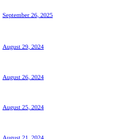
September 26, 2025
ناہیدؔ ورک،امریکہ: شاعری
August 29, 2024
افتخار نسیم: امریکہ(شاعری)
August 26, 2024
شہزاد علی،آک لینڈ ،نیوزی لینڈ(افسانہ)
August 25, 2024
غزل و نظم : امجد مرزا امجد،لندن
August 21, 2024