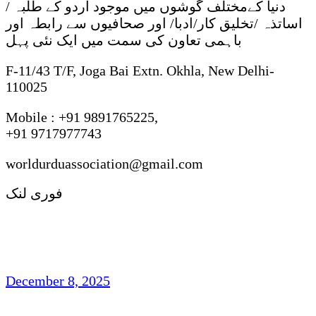
دنیا کےمختلف گوشوں میں موجود اردو کے طلبہ /
اساتذہ /تخلیق کار/ادبا/ اور صحافیوں سے رابطہ اور
باہمی تعاون کی سمت میں ایک نئی پہل
F-11/43 T/F, Joga Bai Extn. Okhla, New Delhi-
110025
Mobile : +91 9891765225,
+91 9717977743
worldurduassociation@gmail.com
فوری لنک
مہجری اردو شاعری : روایت ، رجحان اور فکر
وفن
December 8, 2025
تاشقند میں دو روزہ عالمی کانفرنس