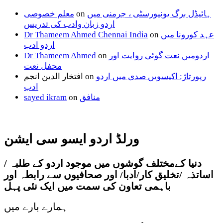
ہائیڈل برگ یونیورسٹی ، جرمنی میں
on
معلم خصوصی
اردو زبان وادب کی تدریس
عہد کورونا میں
on
Dr Thameem Ahmed Chennai India
اردو ادب
اردومیں نعت گوئی روایت اور
on
Dr Thameem Ahmed
محفل نعت
رپورتاژ: اکیسویں صدی میں اردو
on
افتخار الدین انجم
ادب
منافق
on
sayed ikram
ورلڈ اردو ایسو سی ایشن
دنیا کےمختلف گوشوں میں موجود اردو کے طلبہ /
اساتذہ /تخلیق کار/ادبا/ اور صحافیوں سے رابطہ اور
باہمی تعاون کی سمت میں ایک نئی پہل
ہمارے بارے میں