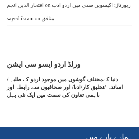
رپورتاژ: اکیسویں صدی میں اردو ادب
on
افتخار الدین انجم
منافق
on
sayed ikram
ورلڈ اردو ایسو سی ایشن
دنیا کےمختلف گوشوں میں موجود اردو کے طلبہ /
اساتذہ /تخلیق کار/ادبا/ اور صحافیوں سے رابطہ اور
باہمی تعاون کی سمت میں ایک نئی پہل
ہمارے بارے میں