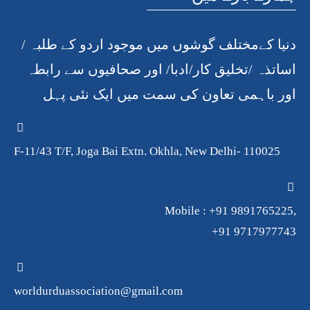
دنیا کےمختلف گوشوں میں موجود اردو کے طلبہ /
اساتذہ /تخلیق کار/ادبا/ اور صحافیوں سے رابطہ
اور باہمی تعاون کی سمت میں ایک نئی پہل
F-11/43 T/F, Joga Bai Extn. Okhla, New Delhi- 110025
Mobile : +91 9891765225,
+91 9717977743
worldurduassociation@gmail.com