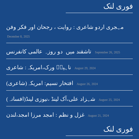
فوری لنک
مہجری اردو شاعری : روایت ، رجحان اور فکر وفن
December 8, 2025
تاشقند میں دو روزہ عالمی کانفرنس
September 26, 2025
ناہیدؔ ورک،امریکہ: شاعری
August 29, 2024
افتخار نسیم: امریکہ(شاعری)
August 26, 2024
شہزاد علی،آک لینڈ ،نیوزی لینڈ(افسانہ)
August 25, 2024
غزل و نظم : امجد مرزا امجد،لندن
August 21, 2024
فوری لنک