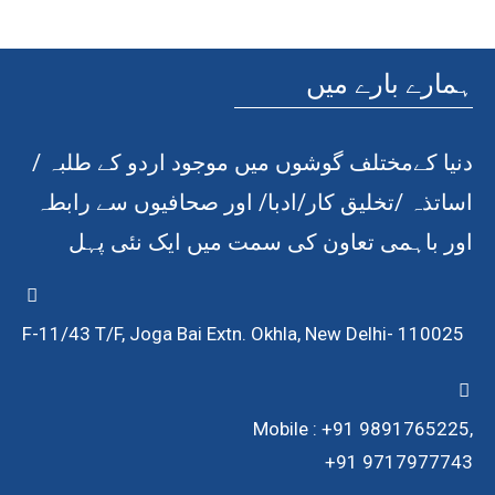
ہمارے بارے میں
دنیا کےمختلف گوشوں میں موجود اردو کے طلبہ /
اساتذہ /تخلیق کار/ادبا/ اور صحافیوں سے رابطہ
اور باہمی تعاون کی سمت میں ایک نئی پہل
F-11/43 T/F, Joga Bai Extn. Okhla, New Delhi- 110025
Mobile : +91 9891765225,
+91 9717977743