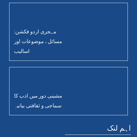
مہجری اردو فکشن:
مسائل ، موضوعات اور
اسالیب
مشینی دور میں ادب کا
سماجی و ثقافتی بیانیہ
اہم لنک