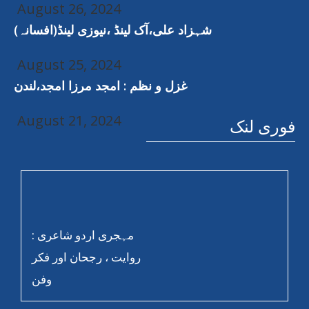
August 26, 2024
شہزاد علی،آک لینڈ ،نیوزی لینڈ(افسانہ)
August 25, 2024
غزل و نظم : امجد مرزا امجد،لندن
August 21, 2024
فوری لنک
مہجری اردو شاعری :
روایت ، رجحان اور فکر
وفن