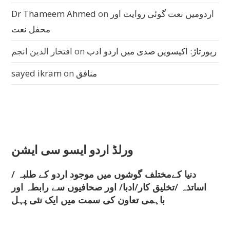
اردومیں نعت گوئی روایت اور
on
Dr Thameem Ahmed
محفل نعت
رپورتاژ: اکیسویں صدی میں اردو ادب
on
افتخار الدین انجم
منافق
on
sayed ikram
ورلڈ اردو ایسو سی ایشن
دنیا کےمختلف گوشوں میں موجود اردو کے طلبہ /
اساتذہ /تخلیق کار/ادبا/ اور صحافیوں سے رابطہ اور
باہمی تعاون کی سمت میں ایک نئی پہل