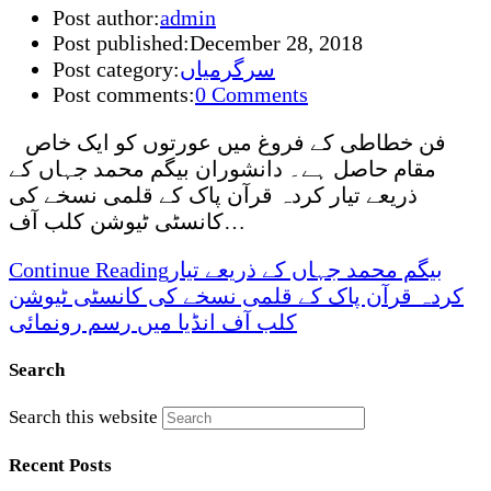
Post author:
admin
Post published:
December 28, 2018
سرگرمیاں
Post category:
Post comments:
0 Comments
فن خطاطی کے فروغ میں عورتوں کو ایک خاص
مقام حاصل ہے۔ دانشوران بیگم محمد جہاں کے
ذریعے تیار کردہ قرآن پاک کے قلمی نسخے کی
کانسٹی ٹیوشن کلب آف…
بیگم محمد جہاں کے ذریعے تیار
Continue Reading
کردہ قرآن پاک کے قلمی نسخے کی کانسٹی ٹیوشن
کلب آف انڈیا میں رسم رونمائی
Search
Search this website
Recent Posts