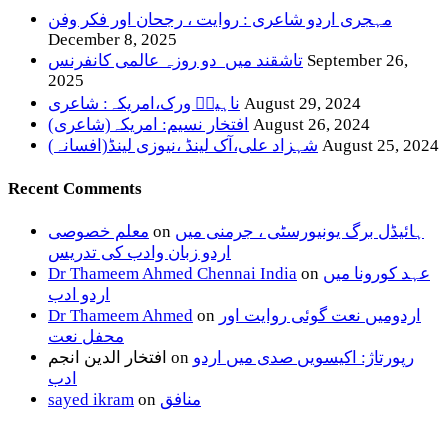
مہجری اردو شاعری : روایت ، رجحان اور فکر وفن
December 8, 2025
September 26,
تاشقند میں دو روزہ عالمی کانفرنس
2025
August 29, 2024
ناہیدؔ ورک،امریکہ: شاعری
August 26, 2024
افتخار نسیم: امریکہ(شاعری)
August 25, 2024
شہزاد علی،آک لینڈ ،نیوزی لینڈ(افسانہ)
Recent Comments
ہائیڈل برگ یونیورسٹی ، جرمنی میں
on
معلم خصوصی
اردو زبان وادب کی تدریس
عہد کورونا میں
on
Dr Thameem Ahmed Chennai India
اردو ادب
اردومیں نعت گوئی روایت اور
on
Dr Thameem Ahmed
محفل نعت
رپورتاژ: اکیسویں صدی میں اردو
on
افتخار الدین انجم
ادب
منافق
on
sayed ikram