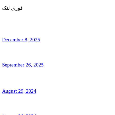
فوری لنک
مہجری اردو شاعری : روایت ، رجحان اور فکر
وفن
December 8, 2025
تاشقند میں دو روزہ عالمی کانفرنس
September 26, 2025
ناہیدؔ ورک،امریکہ: شاعری
August 29, 2024
افتخار نسیم: امریکہ(شاعری)