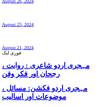
August 26, 2024
شہزاد علی،آک لینڈ ،نیوزی لینڈ(افسانہ)
August 25, 2024
غزل و نظم : امجد مرزا امجد،لندن
August 21, 2024
فوری لنک
مہجری اردو شاعری : روایت ،
رجحان اور فکر وفن
مہجری اردو فکشن: مسائل ،
موضوعات اور اسالیب