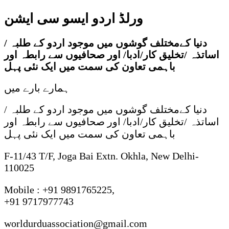
ورلڈ اردو ایسو سی ایشن
دنیا کےمختلف گوشوں میں موجود اردو کے طلبہ /
اساتذہ /تخلیق کار/ادبا/ اور صحافیوں سے رابطہ اور
باہمی تعاون کی سمت میں ایک نئی پہل
ہمارے بارے میں
دنیا کےمختلف گوشوں میں موجود اردو کے طلبہ /
اساتذہ /تخلیق کار/ادبا/ اور صحافیوں سے رابطہ اور
باہمی تعاون کی سمت میں ایک نئی پہل
F-11/43 T/F, Joga Bai Extn. Okhla, New Delhi-
110025
Mobile : +91 9891765225,
+91 9717977743
worldurduassociation@gmail.com