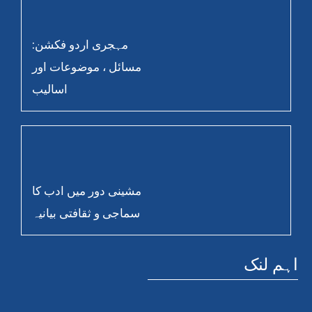
مہجری اردو فکشن:
مسائل ، موضوعات اور
اسالیب
مشینی دور میں ادب کا
سماجی و ثقافتی بیانیہ
اہم لنک