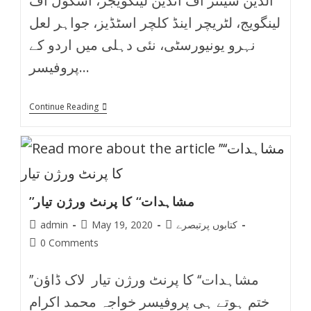
الدین سینٹر آف انڈین لینگویجز، اسکول آف
لینگویج، لٹریچر اینڈ کلچر اسٹڈیز، جواہر لعل
نہرو یونیورسٹی، نئی دہلی میں اردو کے
پروفیسر…
Continue Reading
’’مشاہدات‘‘ کا پرنٹ ورژن تیار
کتابوں پرتبصرے
May 19, 2020
admin
0 Comments
’’مشاہدات‘‘ کا پرنٹ ورژن تیار لاک ڈاؤن
ختم ہوتے ہی پروفیسر خواجہ محمد اکرام