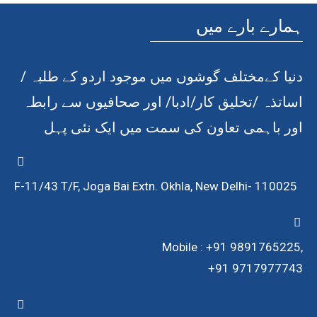
ہمارے بارے میں
دنیا کےمختلف گوشوں میں موجود اردو کے طلبہ /
اساتذہ /تخلیق کار/ادبا/ اور صحافیوں سے رابطہ
اور باہمی تعاون کی سمت میں ایک نئی پہل
F-11/43 T/F, Joga Bai Extn. Okhla, New Delhi- 110025
Mobile : +91 9891765225,
+91 9717977743