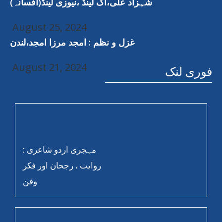
شہزاد علی،آک لینڈ ،نیوزی لینڈ(افسانہ)
August 25, 2024
غزل و نظم : امجد مرزا امجد،لندن
August 21, 2024
فوری لنک
مہجری اردو شاعری :
روایت ، رجحان اور فکر
وفن