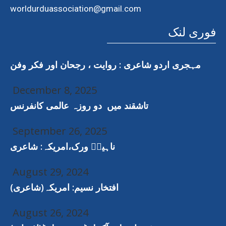
worldurduassociation@gmail.com
فوری لنک
مہجری اردو شاعری : روایت ، رجحان اور فکر وفن
December 8, 2025
تاشقند میں دو روزہ عالمی کانفرنس
September 26, 2025
ناہیدؔ ورک،امریکہ: شاعری
August 29, 2024
افتخار نسیم: امریکہ(شاعری)
August 26, 2024