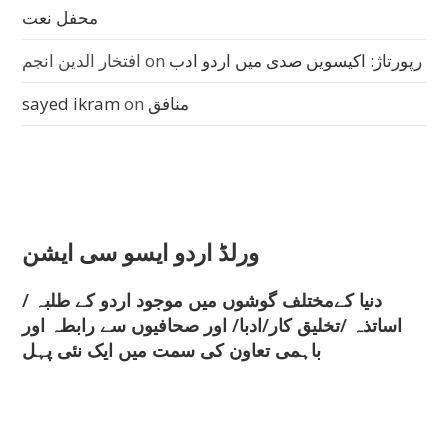
محفل نعت
رپورتاژ: اکیسویں صدی میں اردو ادب
on
افتخار الدین انجم
منافق
on
sayed ikram
ورلڈ اردو ایسو سی ایشن
دنیا کےمختلف گوشوں میں موجود اردو کے طلبہ /
اساتذہ /تخلیق کار/ادبا/ اور صحافیوں سے رابطہ اور
باہمی تعاون کی سمت میں ایک نئی پہل