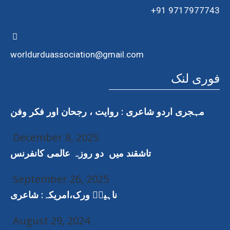
+91 9717977743
worldurduassociation@gmail.com
فوری لنک
مہجری اردو شاعری : روایت ، رجحان اور فکر وفن
December 8, 2025
تاشقند میں دو روزہ عالمی کانفرنس
September 26, 2025
ناہیدؔ ورک،امریکہ: شاعری
August 29, 2024