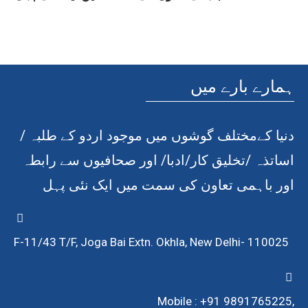
ہمارے بارے میں
دنیا کےمختلف گوشوں میں موجود اردو کے طلبہ /
اساتذہ /تخلیق کار/ادبا/ اور صحافیوں سے رابطہ
اور باہمی تعاون کی سمت میں ایک نئی پہل
F-11/43 T/F, Joga Bai Extn. Okhla, New Delhi- 110025
Mobile : +91 9891765225,