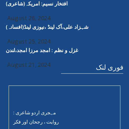
افتخار نسیم: امریکہ(شاعری)
August 26, 2024
شہزاد علی،آک لینڈ ،نیوزی لینڈ(افسانہ)
August 25, 2024
غزل و نظم : امجد مرزا امجد،لندن
August 21, 2024
فوری لنک
مہجری اردو شاعری :
روایت ، رجحان اور فکر