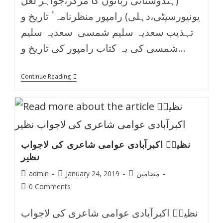
(ہندوستانی زبانوں کا مرکز،جواہر لعل
یونیورسیٹی،دہلی) رامپور منظرنامہٴ تاریخ و
تہذیب سعدیہ سلیم شمسی سعدیہ سلیم
شمسی کی یہ کتاب رامپور کی تاریخ و…
Continue Reading
نظیرؔ اکبرآبادی عوامی شاعری کی لاجواب
نظیر
مضامین
January 24, 2019
admin
0 Comments
نظیرؔ اکبرآبادی عوامی شاعری کی لاجواب