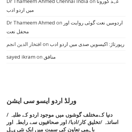
عہد کورونا
on
Dr Thameem Ahmed Chennai India
میں اردو ادب
اردومیں نعت گوئی روایت اور
on
Dr Thameem Ahmed
محفل نعت
رپورتاژ: اکیسویں صدی میں اردو ادب
on
افتخار الدین انجم
منافق
on
sayed ikram
ورلڈ اردو ایسو سی ایشن
دنیا کےمختلف گوشوں میں موجود اردو کے طلبہ /
اساتذہ /تخلیق کار/ادبا/ اور صحافیوں سے رابطہ اور
باہمی تعاون کی سمت میں ایک نئی پہل