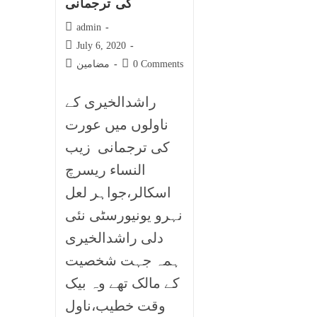
کی ترجمانی
admin
July 6, 2020
0 Comments
مضامین
راشدالخیری کے
ناولوں میں عورت
کی ترجمانی زیب
النساء ریسرچ
اسکالر،جواہر لعل
نہرو یونیورسٹی نئی
دلی راشدالخیری
ہمہ جہت شخصیت
کے مالک تھے وہ بیک
وقت خطیب،ناول