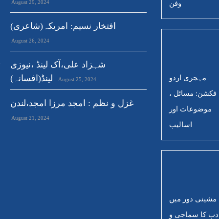
August 29, 2024
وفن
افتخار نسیم: امریکہ(شاعری)
August 26, 2024
,
شہزاد علی،آک لینڈ ،نیوزی
3
لینڈ(افسانہ)
مہجری اردو
August 25, 2024
فکشن: مسائل ،
غزل و نظم : امجد مرزا امجد،لندن
موضوعات اور
August 21, 2024
اسالیب
مشینی دور میں
دب کا سماجی و