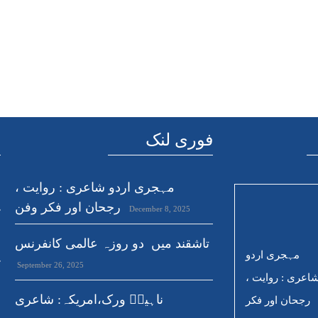
فوری لنک
ہ
مہجری اردو شاعری : روایت ،
د
رجحان اور فکر وفن
December 8, 2025
ک
ص
تاشقند میں دو روزہ عالمی کانفرنس
مہجری اردو
ک
September 26, 2025
اعری : روایت ،
ناہیدؔ ورک،امریکہ: شاعری
رجحان اور فکر