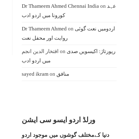
عہد
on
Dr Thameem Ahmed Chennai India
کورونا میں اردو ادب
اردومیں نعت گوئی
on
Dr Thameem Ahmed
روایت اور محفل نعت
رپورتاژ: اکیسویں صدی
on
افتخار الدین انجم
میں اردو ادب
منافق
on
sayed ikram
ورلڈ اردو ایسو سی ایشن
دنیا کےمختلف گوشوں میں موجود اردو