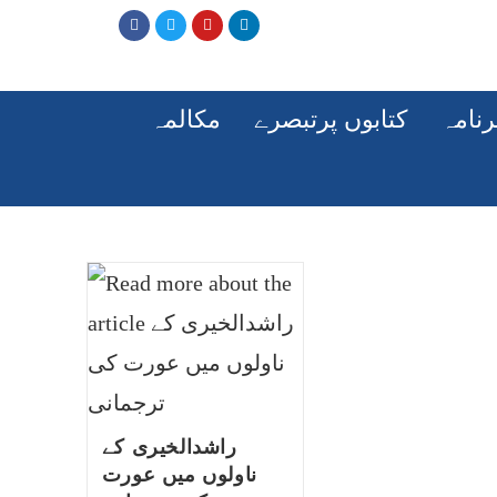
رنامہ
کتابوں پرتبصرے
مکالمہ
راشدالخیری کے
ناولوں میں عورت