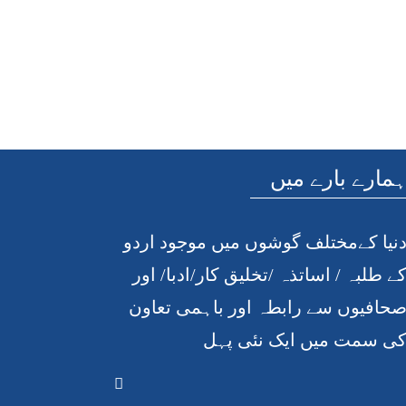
مارے بارے میں
نیا کےمختلف گوشوں میں موجود اردو
ے طلبہ / اساتذہ /تخلیق کار/ادبا/ اور
حافیوں سے رابطہ اور باہمی تعاون
ی سمت میں ایک نئی پہل