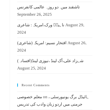
تاشقند میں دو روزہ عالمی کانفرنس
September 26, 2025
August 29,
ناہیدؔ ورک،امریکہ: شاعری
2024
August 26,
افتخار نسیم: امریکہ(شاعری)
2024
شہزاد علی،آک لینڈ ،نیوزی لینڈ(افسانہ)
August 25, 2024
Recent Comments
ہائیڈل برگ یونیورسٹی ،
on
معلم خصوصی
جرمنی میں اردو زبان وادب کی تدریس