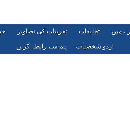
رے میں
تخلیقات
تقریبات کی تصاویر
خب
اردو شخصیات
ہم سے رابطہ کریں