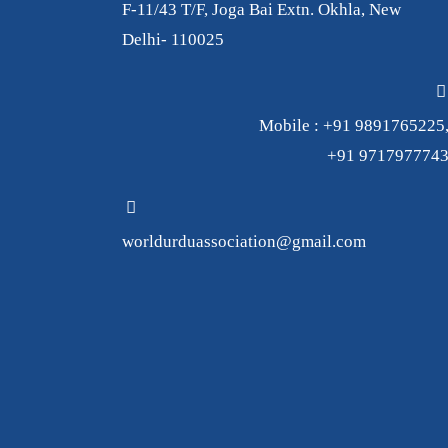
F-11/43 T/F, Joga Bai Extn. Okhla, New
Delhi- 110025
Mobile : +91 9891765225
+91 971797774
worldurduassociation@gmail.com