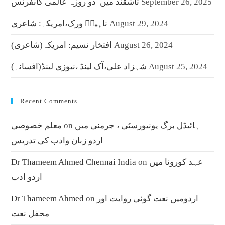
September 26, 2025
تاشقند میں دو روزہ عالمی کانفرنس
August 29, 2024
ناہیدؔ ورک،امریکہ: شاعری
August 26, 2024
افتخار نسیم: امریکہ(شاعری)
August 25, 2024
شہزاد علی،آک لینڈ ،نیوزی لینڈ(افسانہ)
Recent Comments
ہائیڈل برگ یونیورسٹی ، جرمنی میں
on
معلم خصوصی
اردو زبان وادب کی تدریس
عہد کورونا میں
on
Dr Thameem Ahmed Chennai India
اردو ادب
اردومیں نعت گوئی روایت اور
on
Dr Thameem Ahmed
محفل نعت