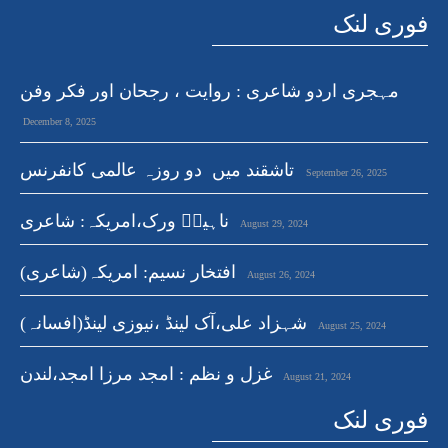
فوری لنک
مہجری اردو شاعری : روایت ، رجحان اور فکر وفن
December 8, 2025
تاشقند میں دو روزہ عالمی کانفرنس
September 26, 2025
ناہیدؔ ورک،امریکہ: شاعری
August 29, 2024
افتخار نسیم: امریکہ(شاعری)
August 26, 2024
شہزاد علی،آک لینڈ ،نیوزی لینڈ(افسانہ)
August 25, 2024
غزل و نظم : امجد مرزا امجد،لندن
August 21, 2024
فوری لنک