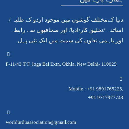
دنیا کےمختلف گوشوں میں موجود اردو کے طلبہ /
اساتذہ /تخلیق کار/ادبا/ اور صحافیوں سے رابطہ
اور باہمی تعاون کی سمت میں ایک نئی پہل
F-11/43 T/F, Joga Bai Extn. Okhla, New Delhi- 110025
Mobile : +91 9891765225,
+91 9717977743
worldurduassociation@gmail.com