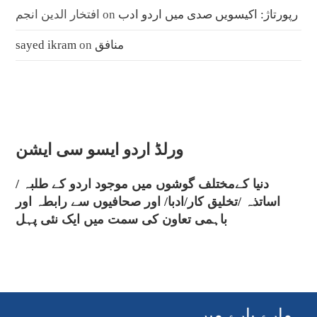
رپورتاژ: اکیسویں صدی میں اردو ادب
on
افتخار الدین انجم
منافق
on
sayed ikram
ورلڈ اردو ایسو سی ایشن
دنیا کےمختلف گوشوں میں موجود اردو کے طلبہ /
اساتذہ /تخلیق کار/ادبا/ اور صحافیوں سے رابطہ اور
باہمی تعاون کی سمت میں ایک نئی پہل
ہمارے بارے میں