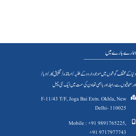
مارے بارے میں
نیا کےمختلف گوشوں میں موجود اردو کے طلبہ / اساتذہ /تخلیق کار/ادبا/
ور صحافیوں سے رابطہ اور باہمی تعاون کی سمت میں ایک نئی پہل
F-11/43 T/F, Joga Bai Extn. Okhla, New
Delhi- 110025
Mobile : +91 9891765225,
+91 9717977743