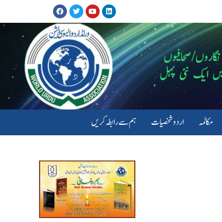
مکالمہ
اردو شخصیات
ہم سے رابطہ کریں