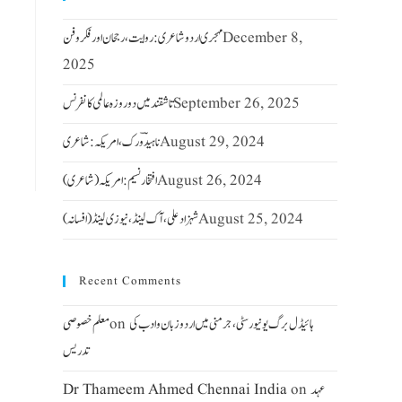
December 8,
مہجری اردو شاعری : روایت ، رجحان اور فکر وفن
2025
September 26, 2025
تاشقند میں دو روزہ عالمی کانفرنس
August 29, 2024
ناہیدؔ ورک،امریکہ: شاعری
August 26, 2024
افتخار نسیم: امریکہ(شاعری)
August 25, 2024
شہزاد علی،آک لینڈ ،نیوزی لینڈ(افسانہ)
Recent Comments
ہائیڈل برگ یونیورسٹی ، جرمنی میں اردو زبان وادب کی
on
معلم خصوصی
تدریس
عہد
on
Dr Thameem Ahmed Chennai India