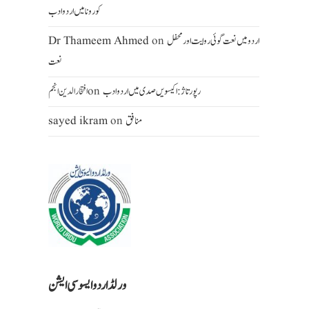
کورونا میں اردو ادب
اردومیں نعت گوئی روایت اور محفل
on
Dr Thameem Ahmed
نعت
رپورتاژ: اکیسویں صدی میں اردو ادب
on
افتخار الدین انجم
منافق
on
sayed ikram
ورلڈ اردو ایسو سی ایشن