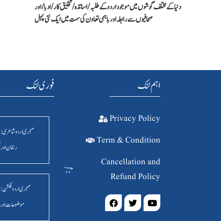
دنیا کےمختلف گوشوں میں موجود اردو کے طلبہ / اساتذہ /تخلیق کار/ادبا/ اور
صحافیوں سے رابطہ اور باہمی تعاون کی سمت میں ایک نئی پہل
اہم لنک
فوری لنک
Privacy Policy
مہجری اردو شاعری : 
Term & Condition
رجحان اور 
Cancellation and
Refund Policy
مہجری اردو فکشن: 
موضوعات اور 