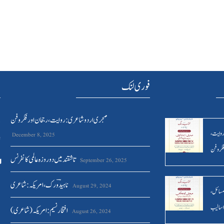
فوری لنک
ہ
مہجری اردو شاعری : روایت ، رجحان اور فکر وفن
د
روایت ،
December 8, 2025
ا
فکر وفن
تاشقند میں دو روزہ عالمی کانفرنس
September 26, 2025
ناہیدؔ ورک،امریکہ: شاعری
August 29, 2024
مسائل ،
اسالیب
افتخار نسیم: امریکہ(شاعری)
August 26, 2024