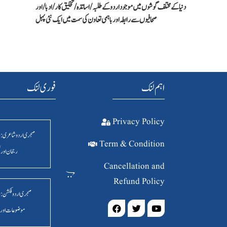
دنیا کےمختلف گوشوں میں موجود اردو کے طلبہ / اساتذہ /تخلیق کار/ادبا/ اور
صحافیوں سے رابطہ اور باہمی تعاون کی سمت میں ایک نئی پہل
اہم لنک
فوری لنک
Privacy Policy
مہجری اردو شاعری : 
Term & Condition
رجحان اور 
Cancellation and
Refund Policy
مہجری اردو فکشن: 
موضوعات اور 