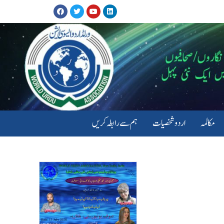
مکالمہ
اردو شخصیات
ہم سے رابطہ کریں