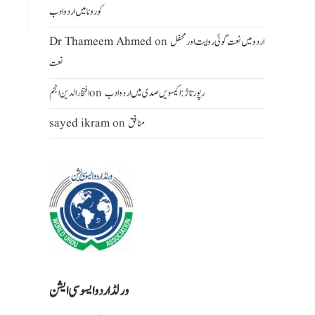
کورونا میں اردو ادب
اردومیں نعت گوئی روایت اور محفل
on
Dr Thameem Ahmed
نعت
رپورتاژ: اکیسویں صدی میں اردو ادب
on
افتخار الدین انجم
منافق
on
sayed ikram
ورلڈ اردو ایسو سی ایشن