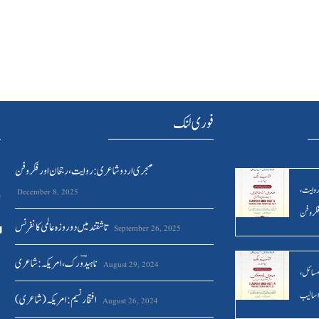
فوری لنک
ہ
مہجری اردو شاعری : روایت ، رجحان اور فکر وفن
د
روایت ،
December 8, 2025
ا
فکر وفن
تاشقند میں دو روزہ عالمی کانفرنس
September 26, 2025
ناہیدؔ ورک،امریکہ: شاعری
August 29, 2024
مسائل ،
اسالیب
افتخار نسیم: امریکہ(شاعری)
August 26, 2024