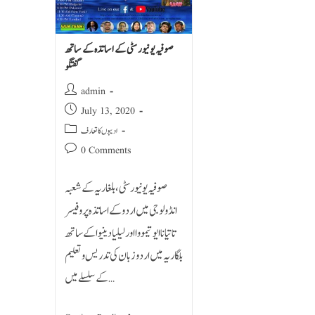
صوفیہ یونیورسٹی کے اساتذہ کے ساتھ
گفتگو
admin
July 13, 2020
ادیبوں کا تعارف
0 Comments
صوفیہ یونیورسٹی ، بلغاریہ کے شعبہ
انڈولوجی میں اردو کے اساتذہ پروفیسر
تاتیانا ایوتیمووا اور لیلیا دینیوا کے ساتھ
بلگاریہ میں اردو زبان کی تدریس و تعلیم
کے سلسلے میں…