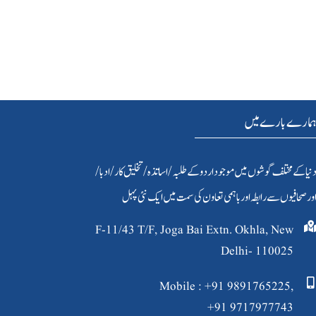
مارے بارے میں
نیا کےمختلف گوشوں میں موجود اردو کے طلبہ / اساتذہ /تخلیق کار/ادبا/
ور صحافیوں سے رابطہ اور باہمی تعاون کی سمت میں ایک نئی پہل
F-11/43 T/F, Joga Bai Extn. Okhla, New
Delhi- 110025
Mobile : +91 9891765225,
+91 9717977743