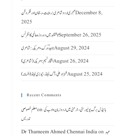
December 8,
مہجری اردو شاعری : روایت ، رجحان اور فکر وفن
2025
September 26, 2025
تاشقند میں دو روزہ عالمی کانفرنس
August 29, 2024
ناہیدؔ ورک،امریکہ: شاعری
August 26, 2024
افتخار نسیم: امریکہ(شاعری)
August 25, 2024
شہزاد علی،آک لینڈ ،نیوزی لینڈ(افسانہ)
Recent Comments
ہائیڈل برگ یونیورسٹی ، جرمنی میں اردو زبان وادب کی
on
معلم خصوصی
تدریس
عہد
on
Dr Thameem Ahmed Chennai India