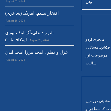
August 29, 2024
وفن
افتخار نسیم: امریکہ(شاعری)
August 26, 2024
,
شہزاد علی،آک لینڈ ،نیوزی
3
لینڈ(افسانہ)
مہجری اردو
August 25, 2024
فکشن: مسائل ،
غزل و نظم : امجد مرزا امجد،لندن
موضوعات اور
August 21, 2024
اسالیب
مشینی دور میں
دب کا سماجی و