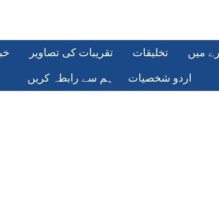
رے میں
تخلیقات
تقریبات کی تصاویر
خب
اردو شخصیات
ہم سے رابطہ کریں