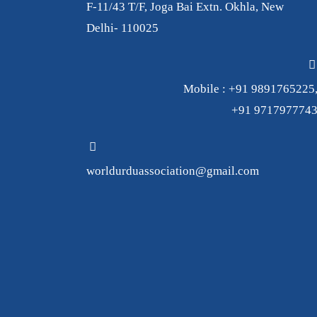
F-11/43 T/F, Joga Bai Extn. Okhla, New
Delhi- 110025
Mobile : +91 9891765225
+91 971797774
worldurduassociation@gmail.com