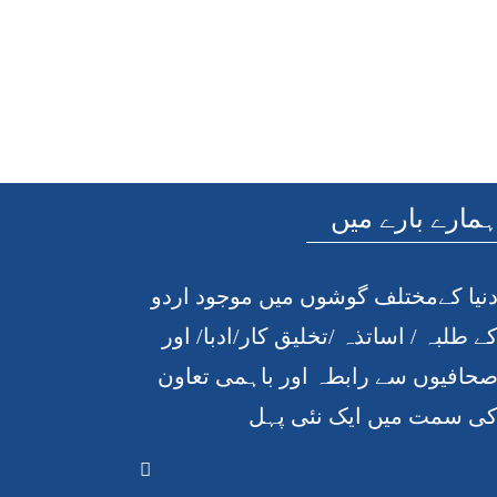
مارے بارے میں
نیا کےمختلف گوشوں میں موجود اردو
ے طلبہ / اساتذہ /تخلیق کار/ادبا/ اور
حافیوں سے رابطہ اور باہمی تعاون
ی سمت میں ایک نئی پہل