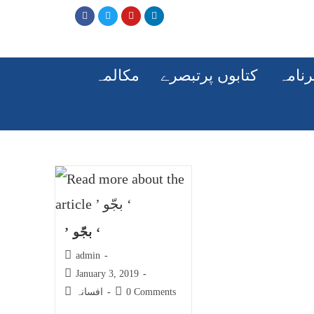
رنامہ
کتابوں پرتبصرے
مکالمہ
’ بجّو ‘
admin
January 3, 2019
0 Comments
افسانہ