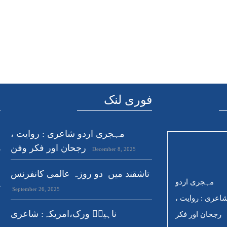
فوری لنک
ہ
مہجری اردو شاعری : روایت ،
د
رجحان اور فکر وفن
December 8, 2025
ک
ص
تاشقند میں دو روزہ عالمی کانفرنس
مہجری اردو
ک
September 26, 2025
اعری : روایت ،
ناہیدؔ ورک،امریکہ: شاعری
رجحان اور فکر