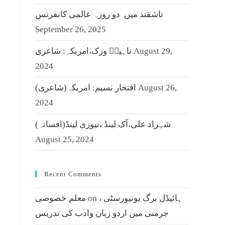
تاشقند میں دو روزہ عالمی کانفرنس
September 26, 2025
August 29,
ناہیدؔ ورک،امریکہ: شاعری
2024
August 26,
افتخار نسیم: امریکہ(شاعری)
2024
شہزاد علی،آک لینڈ ،نیوزی لینڈ(افسانہ)
August 25, 2024
Recent Comments
ہائیڈل برگ یونیورسٹی ،
on
معلم خصوصی
جرمنی میں اردو زبان وادب کی تدریس