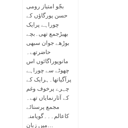
بجّو امتیاز رومی
حسن پورگاؤں کے
چوراہے پرایک
بھیڑجمع تھی۔بچے
بوڑھے جوان سبھی
حاضرتھے۔
مانوپوراگائوں اس
چھوٹے سے چوراہے
پرآگیاتھا۔ہرایک کے
چہرے پرخوف وغم
کے آثارنمایاں تھے۔
مجمع پرسناٹے
کاعالم۔۔۔گویامنہ
میں زبان…