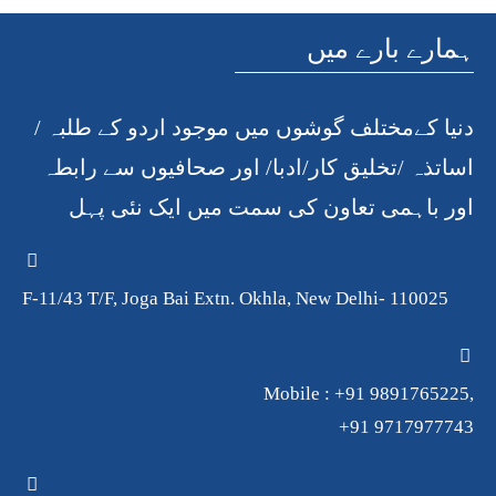
ہمارے بارے میں
دنیا کےمختلف گوشوں میں موجود اردو کے طلبہ /
اساتذہ /تخلیق کار/ادبا/ اور صحافیوں سے رابطہ
اور باہمی تعاون کی سمت میں ایک نئی پہل
F-11/43 T/F, Joga Bai Extn. Okhla, New Delhi- 110025
Mobile : +91 9891765225,
+91 9717977743