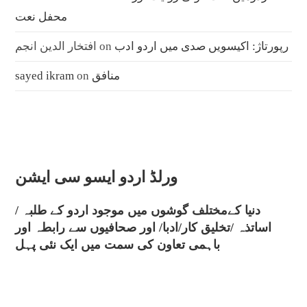
محفل نعت
رپورتاژ: اکیسویں صدی میں اردو ادب
on
افتخار الدین انجم
منافق
on
sayed ikram
ورلڈ اردو ایسو سی ایشن
دنیا کےمختلف گوشوں میں موجود اردو کے طلبہ /
اساتذہ /تخلیق کار/ادبا/ اور صحافیوں سے رابطہ اور
باہمی تعاون کی سمت میں ایک نئی پہل