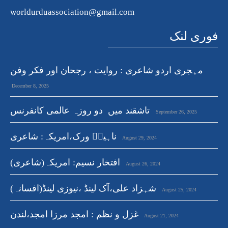
worldurduassociation@gmail.com
فوری لنک
مہجری اردو شاعری : روایت ، رجحان اور فکر وفن
December 8, 2025
تاشقند میں دو روزہ عالمی کانفرنس
September 26, 2025
ناہیدؔ ورک،امریکہ: شاعری
August 29, 2024
افتخار نسیم: امریکہ(شاعری)
August 26, 2024
شہزاد علی،آک لینڈ ،نیوزی لینڈ(افسانہ)
August 25, 2024
غزل و نظم : امجد مرزا امجد،لندن
August 21, 2024