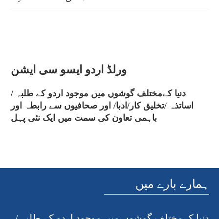
ورلڈ اردو ایسو سی ایشن
دنیا کےمختلف گوشوں میں موجود اردو کے طلبہ /
اساتذہ /تخلیق کار/ادبا/ اور صحافیوں سے رابطہ اور
باہمی تعاون کی سمت میں ایک نئی پہل
ہمارے بارے میں
دنیا کےمختلف گوشوں میں موجود اردو کے طلبہ /