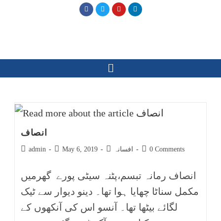
انصاف
0 Comments
افسانہ
May 6, 2019
admin
انصاف رمانہ تبسم،پٹنہ سیٹی پورے گھرمیں
مکمل سناٹا چھایا ہوا تھا۔ دینو دیوار سے ٹیک
لگائے بیٹھا تھا۔ آنسو اس کی آنکھوں کے