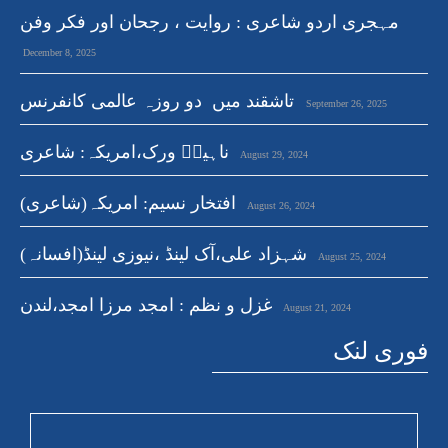
مہجری اردو شاعری : روایت ، رجحان اور فکر وفن
December 8, 2025
تاشقند میں دو روزہ عالمی کانفرنس
September 26, 2025
ناہیدؔ ورک،امریکہ: شاعری
August 29, 2024
افتخار نسیم: امریکہ(شاعری)
August 26, 2024
شہزاد علی،آک لینڈ ،نیوزی لینڈ(افسانہ)
August 25, 2024
غزل و نظم : امجد مرزا امجد،لندن
August 21, 2024
فوری لنک