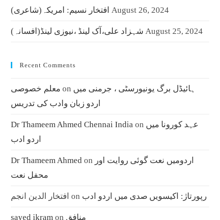
August 26, 2024
افتخار نسیم: امریکہ(شاعری)
August 25, 2024
شہزاد علی،آک لینڈ ،نیوزی لینڈ(افسانہ)
Recent Comments
ہائیڈل برگ یونیورسٹی ، جرمنی میں
on
معلم خصوصی
اردو زبان وادب کی تدریس
عہد کورونا میں
on
Dr Thameem Ahmed Chennai India
اردو ادب
اردومیں نعت گوئی روایت اور
on
Dr Thameem Ahmed
محفل نعت
رپورتاژ: اکیسویں صدی میں اردو ادب
on
افتخار الدین انجم
منافق
on
sayed ikram