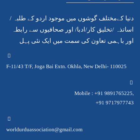
دنیا کےمختلف گوشوں میں موجود اردو کے طلبہ /
اساتذہ /تخلیق کار/ادبا/ اور صحافیوں سے رابطہ
اور باہمی تعاون کی سمت میں ایک نئی پہل
F-11/43 T/F, Joga Bai Extn. Okhla, New Delhi- 110025
Mobile : +91 9891765225,
+91 9717977743
worldurduassociation@gmail.com