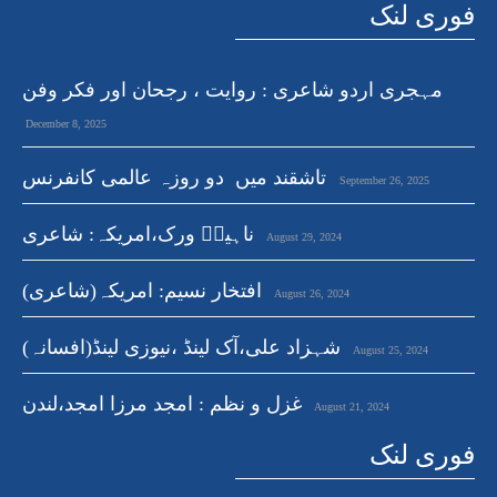
فوری لنک
مہجری اردو شاعری : روایت ، رجحان اور فکر وفن
December 8, 2025
تاشقند میں دو روزہ عالمی کانفرنس
September 26, 2025
ناہیدؔ ورک،امریکہ: شاعری
August 29, 2024
افتخار نسیم: امریکہ(شاعری)
August 26, 2024
شہزاد علی،آک لینڈ ،نیوزی لینڈ(افسانہ)
August 25, 2024
غزل و نظم : امجد مرزا امجد،لندن
August 21, 2024
فوری لنک