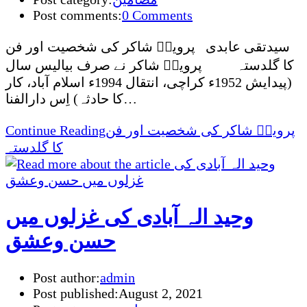
Post comments:
0 Comments
سیدتقی عابدی پروینؔ شاکر کی شخصیت اور فن
کا گلدستہ پروینؔ شاکر نے صرف بیالیس سال
(پیدایش 1952ء کراچی، انتقال 1994ء اسلام آباد، کار
کا حادثہ) اِس دارالفنا…
پروینؔ شاکر کی شخصیت اور فن
Continue Reading
کا گلدستہ
وحید الہ آبادی کی غزلوں میں
حسن وعشق
Post author:
admin
Post published:
August 2, 2021