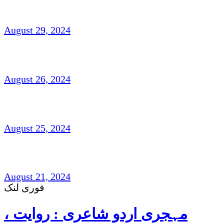
ناہیدؔ ورک،امریکہ: شاعری
August 29, 2024
افتخار نسیم: امریکہ(شاعری)
August 26, 2024
شہزاد علی،آک لینڈ ،نیوزی لینڈ(افسانہ)
August 25, 2024
غزل و نظم : امجد مرزا امجد،لندن
August 21, 2024
فوری لنک
مہجری اردو شاعری : روایت ،