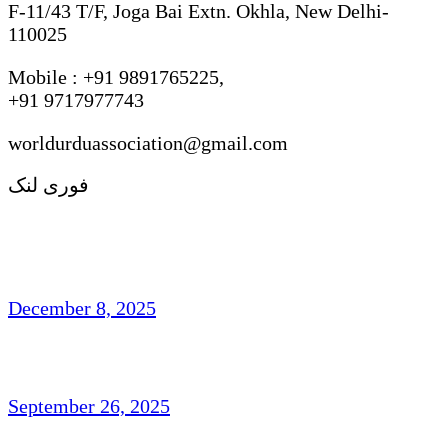
F-11/43 T/F, Joga Bai Extn. Okhla, New Delhi-
110025
Mobile : +91 9891765225,
+91 9717977743
worldurduassociation@gmail.com
فوری لنک
مہجری اردو شاعری : روایت ، رجحان اور فکر
وفن
December 8, 2025
تاشقند میں دو روزہ عالمی کانفرنس
September 26, 2025