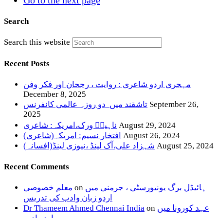
Search
Search this website
Recent Posts
مہجری اردو شاعری : روایت ، رجحان اور فکر وفن
December 8, 2025
September 26,
تاشقند میں دو روزہ عالمی کانفرنس
2025
August 29, 2024
ناہیدؔ ورک،امریکہ: شاعری
August 26, 2024
افتخار نسیم: امریکہ(شاعری)
August 25, 2024
شہزاد علی،آک لینڈ ،نیوزی لینڈ(افسانہ)
Recent Comments
ہائیڈل برگ یونیورسٹی ، جرمنی میں
on
معلم خصوصی
اردو زبان وادب کی تدریس
عہد کورونا میں
on
Dr Thameem Ahmed Chennai India