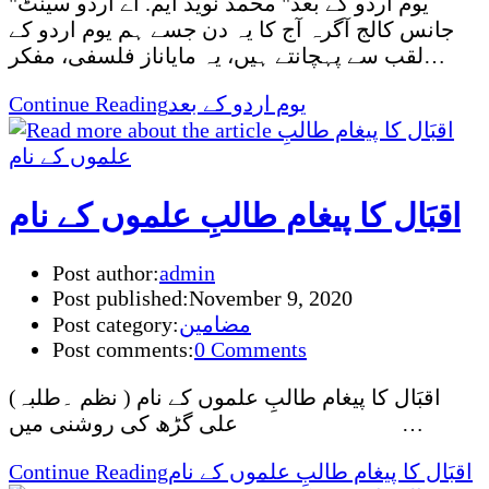
"یوم اردو کے بعد" محمد نوید ایم. اے اردو سینٹ
جانس کالج آگرہ آج کا یہ دن جسے ہم یوم اردو کے
لقب سے پہچانتے ہیں، یہ مایاناز فلسفی، مفکر…
یوم اردو کے بعد
Continue Reading
اقبَال کا پیغام طالبِ علموں کے نام
Post author:
admin
Post published:
November 9, 2020
مضامین
Post category:
Post comments:
0 Comments
(اقبَال کا پیغام طالبِ علموں کے نام ( نظم ۔طلبہ
علی گڑھ کی روشنی میں …
اقبَال کا پیغام طالبِ علموں کے نام
Continue Reading