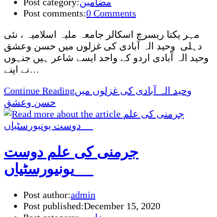
مضامین
Post category:
Post comments:
0 Comments
مہر یکتا ریسرچ اسکالر جامعہ ملیہ اسلامیہ ، نئی
دہلی وحید الہ آبادی کی غزلوں میں حسن وعشق
وحید الہ آبادی اردو کے واحد ایسے شاعر ہیں جنہوں
نے اپنے…
وحید الہ آبادی کی غزلوں میں
Continue Reading
حسن وعشق
جرمنی کی علم دوست
یونیورسٹیاں
Post author:
admin
Post published:
December 15, 2020