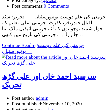
مضامین
Post category:
Post comments:
0 Comments
جرمنی کی علم دوست یونیورسٹیاں تحریر: سیّد
اقبال حیدر،فرینکفرٹ۔جرمنی اعلی ٰتعلیم کے
خواہشمند نوجوانوں کے لئے جرمنی آئیڈیل ملک بنتا
جا رہا ہے، جرمنی کی تاریخ میں کبھی…
جرمنی کی علم دوست
Continue Reading
یونیورسٹیاں
سرسید احمد خاں اور علی گڑھ
تحریک
Post author:
admin
Post published:
November 10, 2020
مضامین
Post category: