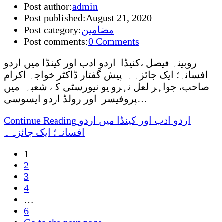
Post author:
admin
Post published:
August 21, 2020
مضامین
Post category:
Post comments:
0 Comments
روبینہ فیصل ،کنیڈا اردو ادب اور کینڈا میں اردو
افسانہ؛ ایک جائزہ۔ پیش گفتار ڈاکٹر خواجہ اکرام
صاحب، جواہر لعل نہرو یو نیورسٹی کے شعبہ میں
پروفیسر اور رولڈ اردو ایسوسی…
اردو ادب اور کینڈا میں اردو
Continue Reading
افسانہ؛ ایک جائزہ۔
1
2
3
4
…
6
Go to the next page