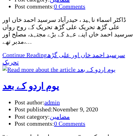
Post comments:
0 Comments
ڈاکٹر اسماء ناہید ، حیدرآباد سرسید احمد خاں اور
علی گڑھ تحریک علی گڑھ تحریک کے روح رواں
سرسید احمد خاں اپنے عہد کے بڑے مجتہد، مصلح اور
مدبر تھے،…
سرسید احمد خاں اور علی گڑھ
Continue Reading
تحریک
یوم اردو کے بعد
Post author:
admin
Post published:
November 9, 2020
مضامین
Post category:
Post comments:
0 Comments