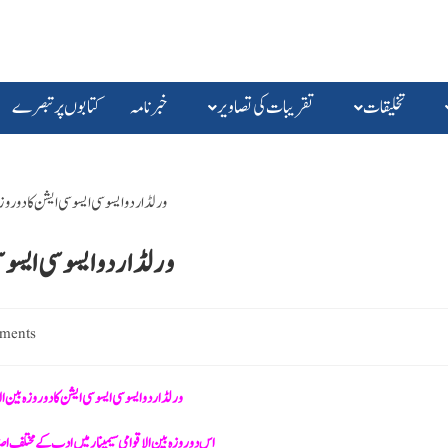
تخلیقات
تقریبات کی تصاویر
خبرنامہ
کتابوں پرتبصرے
ورلڈ اردو ایسوسی ایسوسی
ments
ورلڈ اردو ایسوسی ایسوسی ایشن کا دوروزہ بین الا
اس دوروزہ بین الاقوامی سیمینار میں ادب کے مختلف اص