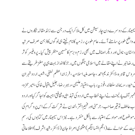
ی سیمینار کے دوسرے دن چار سیشن میں کل ملا کر ایک درجن سے زائد مقالہ نگاروں نے
ح طور پر سامنے آئے۔ عام طور پر رزمیہ کا نام لیتے ہی لوگوں کا ذہن صرف مرثیہ
ستان، ناول اور دیگر اصناف میں بھی رزم وبزم کا حسین منظر پیش کیا۔ پروفیسر کوثر
رضا نیر نے اپنے مقالے میں اسلامی جنگوں میں رجز کا انداز بہت ہی پر مغز طریقے سے
روس قاہرہ، ڈاکٹر ندیم احمد ، جامعہ ملیہ اسلامیہ، فرزانہ اعظم لطفی، شعبہ اردو تہران
اق حیدر ، ریحانہ سلطانہ، فوزیہ رباب،امتیاز علیمی،رہبر رضا، جلیل اقبال خاکی، امیر حمزہ،
 آف پارلیمنٹ نے اپنے خطاب میں اردو کی تہذیبی و ثقافتی اہمیت کو اجاگر کیا اور اردو
 جناب عاطف توقیر صاحب، جرمنی اور فہیم اختر ، لندن نے شرکت کرکے اس پروگرام کی
نے موضوع اور مواد کے اعتبار سے بالکل منفرد ہے۔ نیز اس سیمینارمیں کتابوں کی رسم
نیٹ کے حوالے سے( انجم النسا بیگم) مثنوی امراؤ جان ( ڈاکٹر رشید اشرف) اطلاعاتی