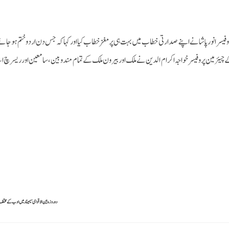
 چیئرمین پروفیسر خواجہ اکرام الدین نے ملک اور بیرون ملک کے تمام مندوبین، سامعین اور ریسرچ اسکالر
دوروزہ بین الاقوامی سیمینار میں ادب کے مختل