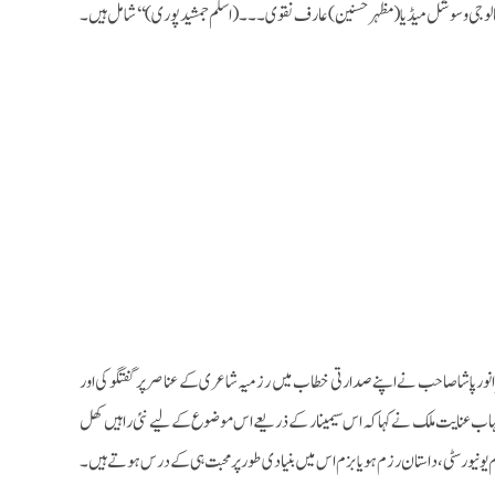
الوجی و سوشل میڈیا(مظہر حسنین)عارف نقوی۔۔۔(اسلم جمشید پوری)‘‘ شامل ہیں۔
یسر انورپاشا صاحب نے اپنے صدارتی خطاب میں رزمیہ شاعری کے عناصر پر گفتگو کی اور
یسر شہاب عنایت ملک نے کہا کہ اس سیمینار کے ذریعے اس موضوع کے لیے نئی راہیں کھل
 یونیورسٹی،داستان رزم ہو یا بزم اس میں بنیادی طور پر محبت ہی کے درس ہوتے ہیں۔