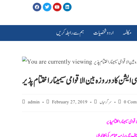
مکالمہ
اردو شخصیات
ہم سے رابطہ کریں
 ایشن کا دوروزہ بین الاقوامی سیمینار اختتام پذیر
0 Com
سرگرمیاں
February 27, 2019
admin
قوامی سیمینار اختتام پذیر
ناف میں رزمیہ عناصر کی نشاندہی