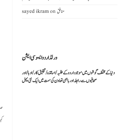
منافق
on
sayed ikram
ورلڈ اردو ایسو سی ایشن
دنیا کےمختلف گوشوں میں موجود اردو کے طلبہ / اساتذہ /تخلیق کار/ادبا/ اور
صحافیوں سے رابطہ اور باہمی تعاون کی سمت میں ایک نئی پہل
صد
کہ