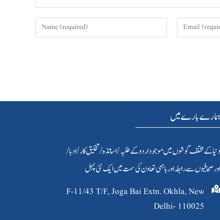
مارے بارے میں
نیا کےمختلف گوشوں میں موجود اردو کے طلبہ / اساتذہ /تخلیق کار/ادبا/
ور صحافیوں سے رابطہ اور باہمی تعاون کی سمت میں ایک نئی پہل
F-11/43 T/F, Joga Bai Extn. Okhla, New
Delhi- 110025