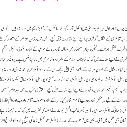
 یہاں جواہر لال نہرو یونیورسٹی میں اسکول آف کمپیوٹر سائنس کے آڈیٹوریم میں دوروزہ بین الاقوام
میہ شاعری کے مختلف گوشوں پر اپنے اپنے مقالات پیش کیے۔ جن میں رزمیہ عناصر کے متعدد گوشے واض
 طرف منتقل ہوتاہے۔ لیکن یہاں سیمینار میں مقالہ نگاروں نے مرثیہ کے علاوہ مثنوی، غزل، نظم ، دا
ہری نے اپنے مقالے میں کہا کہ شاہنامہ اسلام کے بغیر اردو شاعری میں رزم نامکمل ہے۔ پروفیسر عباس 
ان کیا اور مثال کے طور پر مرثیہ کے اشعار بھی پیش کیے۔ان کے علاوہ ڈاکٹر عزیر احمد ندوی اردو ریڈیو س
یورسٹی، ڈاکٹر نوشاد عالم، دہلی یونیورسٹی، ڈاکٹر رشید اشرف، ممبئی یونیورسٹی، ڈاکٹر مشتاق انجم، ڈاکٹر مشت
داب شمیم، شمیم احمد، عالیہ وغیرہ نے اپنے اپنے مقالے پیش کیے۔ اختتامی تقریب میں سید ناصر حسین ممبر
 خدمت کے لیے ہرممکن تعاون دینے کا عزم ظاہر کیا۔ ان کے علاوہ معروف شاعر و ادیب اور کالم نگار
نق بڑھائی۔ ڈاکٹر رضا حیدر ڈائیریکٹر غالب انسٹی ٹیوٹ نے اختتامی تقریب میں کہا کہ یہ سیمینار اپ
نمائی بھی عمل میں آئی۔ جن میں’ ’حرف کے اجالے (ڈاکٹر احمد کفیل) عالمی سطح پر اردو کا فروغ انٹر