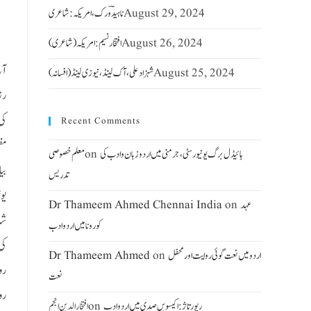
August 29, 2024
ناہیدؔ ورک،امریکہ: شاعری
August 26, 2024
افتخار نسیم: امریکہ(شاعری)
آج
August 25, 2024
شہزاد علی،آک لینڈ ،نیوزی لینڈ(افسانہ)
رز
کی
Recent Comments
مظ
ہائیڈل برگ یونیورسٹی ، جرمنی میں اردو زبان وادب کی
on
معلم خصوصی
بی
تدریس
یون
عہد
on
Dr Thameem Ahmed Chennai India
شا
کورونا میں اردو ادب
کی
اردومیں نعت گوئی روایت اور محفل
on
Dr Thameem Ahmed
رو
نعت
رو
رپورتاژ: اکیسویں صدی میں اردو ادب
on
افتخار الدین انجم