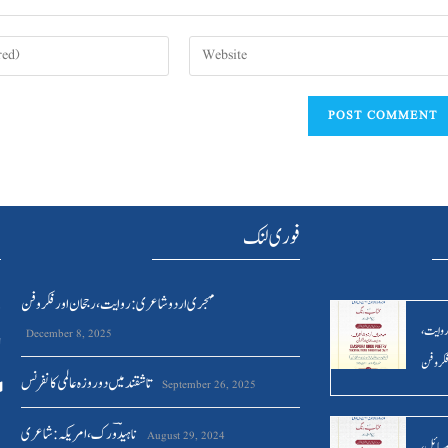
فوری لنک
ہ
مہجری اردو شاعری : روایت ، رجحان اور فکر وفن
د
روایت ،
December 8, 2025
ا
فکر وفن
تاشقند میں دو روزہ عالمی کانفرنس
September 26, 2025
ناہیدؔ ورک،امریکہ: شاعری
August 29, 2024
مسائل ،