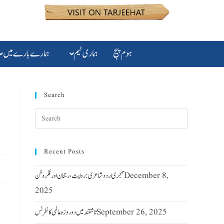
ہوم پیج
ہماری ٹیم
ہمارے بارے میں
Search
Recent Posts
December 8,
مہجری اردو شاعری : روایت ، رجحان اور فکر وفن
2025
September 26, 2025
تاشقند میں دو روزہ عالمی کانفرنس