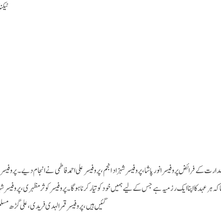
ٹیکن
ارت کے فرائض پروفیسر انور پاشا، پروفیسر شہزاد انجم، پروفیسر علی احمد فاطمی نے انجام دیے۔ پروف
ا کہ ہر عہد کا اپنا ایک رزمیہ ہے جس کے لیے ہمیں خود کو تیار کرنا ہوگا۔ پروفیسر کوثر مظہری، پروف
گئیں ہیں،پروفیسر قمرالہدی فریدی، علی گڑھ مسلم