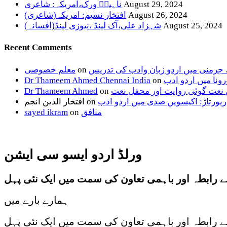
August 29, 2024
ناہیدؔ ورک،امریکہ: شاعری
August 26, 2024
افتخار نسیم: امریکہ(شاعری)
August 25, 2024
شہزاد علی،آک لینڈ ،نیوزی لینڈ(افسانہ)
Recent Comments
، جرمنی میں اردو زبان وادب کی تدریس
on
معلم خصوصی
ونا میں اردو ادب
on
Dr Thameem Ahmed Chennai India
 نعت گوئی روایت اور محفل نعت
on
Dr Thameem Ahmed
رپورتاژ: اکیسویں صدی میں اردو ادب
on
افتخار الدین انجم
منافق
on
sayed ikram
ورلڈ اردو ایسو سی ایشن
 سے رابطہ اور باہمی تعاون کی سمت میں ایک نئی پہل
ہمارے بارے میں
 سے رابطہ اور باہمی تعاون کی سمت میں ایک نئی پہل