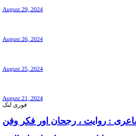
August 29, 2024
افتخار نسیم: امریکہ(شاعری)
August 26, 2024
شہزاد علی،آک لینڈ ،نیوزی لینڈ(افسانہ)
August 25, 2024
غزل و نظم : امجد مرزا امجد،لندن
August 21, 2024
فوری لنک
عری : روایت ، رجحان اور فکر وفن