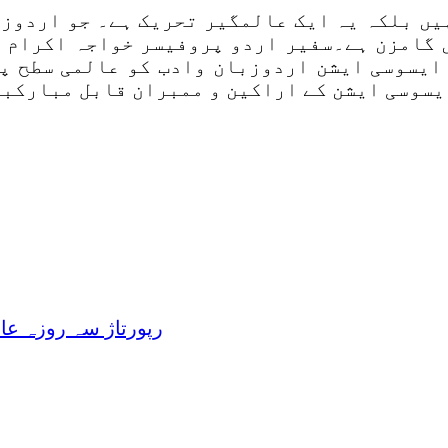
ہیں بلکہ یہ ایک عالمگیر تحریک ہے۔ جو اردوز
ں گامزن ہے۔سفیر اردو پروفیسر خواجہ اکرام ا
 ایسوسی ایشن اردوزبان وادب کو عالمی سطح پ
یسوسی ایشن کے اراکین و ممبران قابل مبارکبا