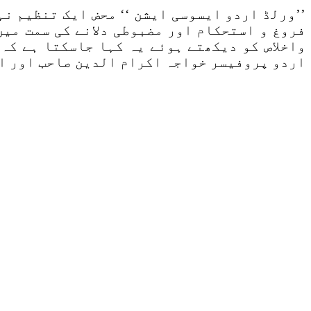
’’ورلڈ اردو ایسوسی ایشن ‘‘ محض ایک تنظیم ن
فروغ و استحکام اور مضبوطی دلانے کی سمت می
واخلاص کو دیکھتے ہوئے یہ کہا جاسکتا ہے کہ
اردو پروفیسر خواجہ اکرام الدین صاحب اور ا