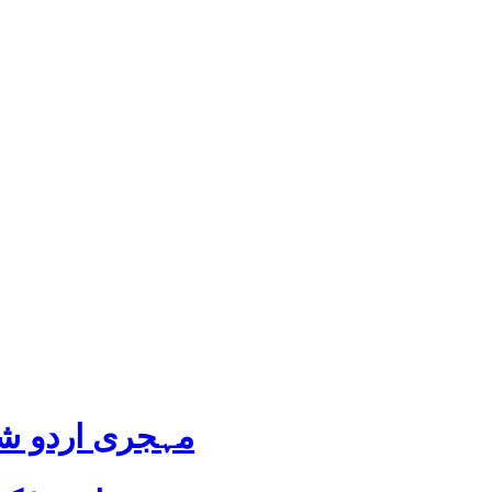
مہجری اردو شا