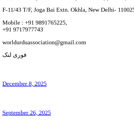
F-11/43 T/F, Joga Bai Extn. Okhla, New Delhi- 11002
Mobile : +91 9891765225,
+91 9717977743
worldurduassociation@gmail.com
فوری لنک
ی اردو شاعری : روایت ، رجحان اور فکر وفن
December 8, 2025
تاشقند میں دو روزہ عالمی کانفرنس
September 26, 2025
ناہیدؔ ورک،امریکہ: شاعری