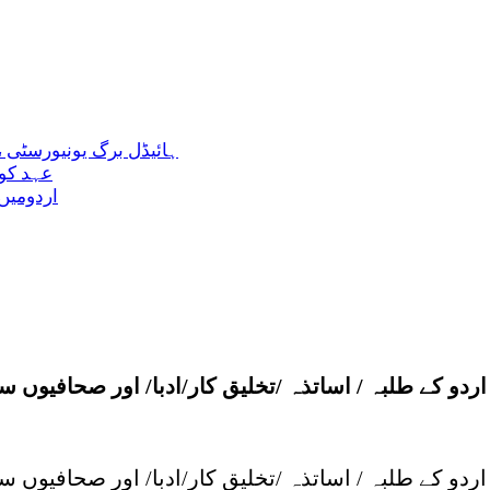
ہائیڈل برگ یونیورسٹی 
عہد کور
اردومیں
دو کے طلبہ / اساتذہ /تخلیق کار/ادبا/ اور صحافیوں
دو کے طلبہ / اساتذہ /تخلیق کار/ادبا/ اور صحافیوں