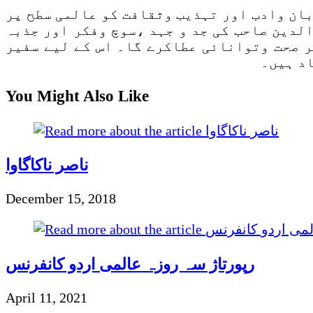
بان وادب اور تہذیب وثقافت کو عالمی سطح پر
لدین صاحب کی جد و جہد ،سوچ وفکر اور جذبہ
ر صحت وتوانائی عطاکرے گا۔ اس کے لیے سفیر
د ہیں۔
You Might Also Like
ناصر ناکاگاوا
December 15, 2018
رپورتاژ سہ روزہ عالمی اردو کانفرنس
April 11, 2021